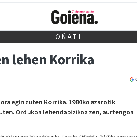
OÑATI
en lehen Korrika
bora egin zuten Korrika. 1980ko azarotik
zuten. Ordukoa lehendabizikoa zen, aurtengoa
in abiatu zen lehendabiziko Korrika Oñatitik. 1980ko azaroare