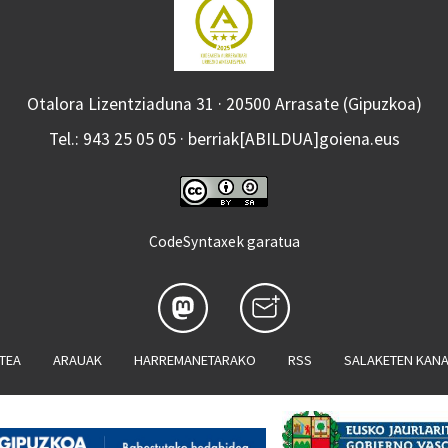
Otalora Lizentziaduna 31 · 20500 Arrasate (Gipuzkoa)
Tel.: 943 25 05 05 · berriak[ABILDUA]goiena.eus
CodeSyntaxek garatua
ATEA
ARAUAK
HARREMANETARAKO
RSS
SALAKETEN KAN