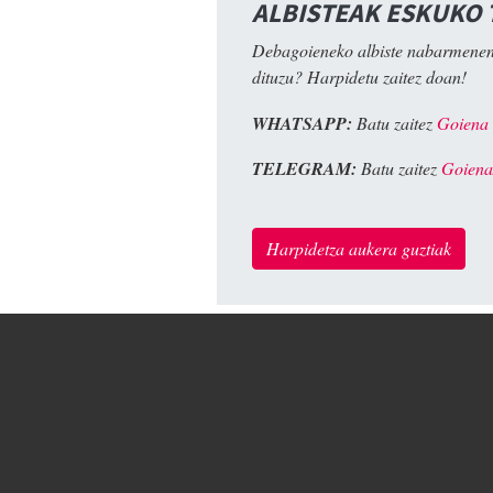
ALBISTEAK ESKUKO
Debagoieneko albiste nabarmenen
dituzu? Harpidetu zaitez doan!
WHATSAPP:
Batu zaitez
Goiena
TELEGRAM:
Batu zaitez
Goiena
Harpidetza aukera guztiak