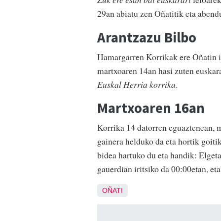
29an abiatu zen Oñatitik eta abendu
Arantzazu Bilbo
Hamargarren Korrikak ere Oñatin i
martxoaren 14an hasi zuten euskara
Euskal Herria korrika
.
Martxoaren 16an
Korrika 14 datorren eguaztenean, 
gainera helduko da eta hortik goitik
bidea hartuko du eta handik: Elgeta
gauerdian iritsiko da 00:00etan, eta
OÑATI