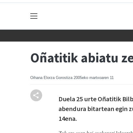
Oñatitik abiatu z
Oihana Elorza Gorostiza
2005eko martxoaren 11
Duela 25 urte Oñatitik Bil
abendura bitartean egin 
14ena.
Zuk ere esan bai euskarari
leloarek