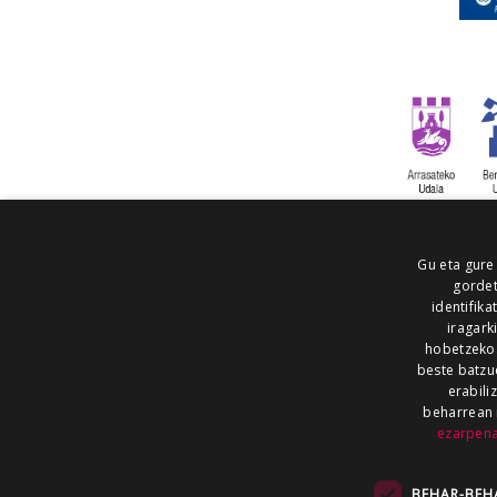
Gu eta gure
gordet
identifika
iragark
hobetzeko
beste batzu
erabili
beharrean 
ezarpen
AIARALDEA
AIKOR
AIURRI
ALEA
BEGITU
ERRAN
EUSKALERRIA IRRA
BEHAR-BEH