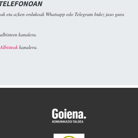
 TELEFONOAN
ak eta azken ordukoak Whatsapp edo Telegram bidez jaso gura
albisteen kanalera.
Albisteak
kanalera.