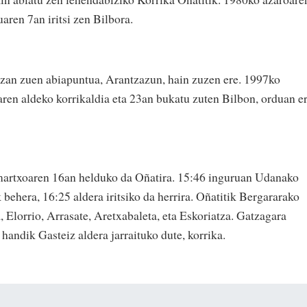
aren 7an iritsi zen Bilbora.
zan zuen abiapuntua, Arantzazun, hain zuzen ere. 1997ko
ren aldeko korrikaldia eta 23an bukatu zuten Bilbon, orduan er
martxoaren 16an helduko da Oñatira. 15:46 inguruan Udanako
 behera, 16:25 aldera iritsiko da herrira. Oñatitik Bergararako
, Elorrio, Arrasate, Aretxabaleta, eta Eskoriatza. Gatzagara
 handik Gasteiz aldera jarraituko dute, korrika.