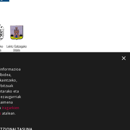
×
 informazioa
lbidea,
skaintzeko,
rbitzuak
etarako eta
 ezaugarriak
 baimena
zu
Iragarkien
k
atalean.
EITIA GUKA
AZKOITIA GUKA
BARRENA
GUKA
GUKA TELEBISTA
HIRUKA
TZIONALTASUNA