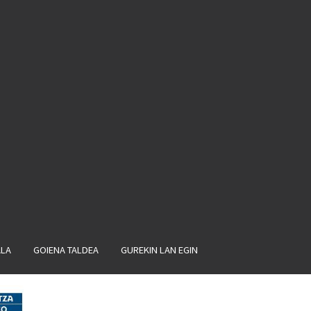
ALA
GOIENA TALDEA
GUREKIN LAN EGIN