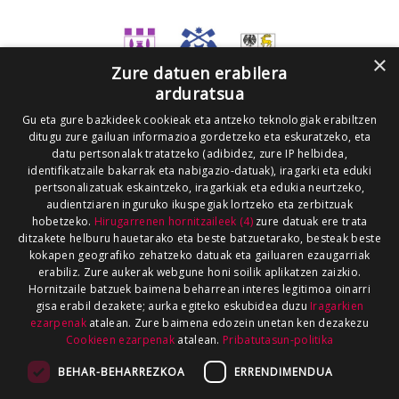
×
Zure datuen erabilera
arduratsua
Gu eta gure bazkideek cookieak eta antzeko teknologiak erabiltzen
ditugu zure gailuan informazioa gordetzeko eta eskuratzeko, eta
datu pertsonalak tratatzeko (adibidez, zure IP helbidea,
identifikatzaile bakarrak eta nabigazio-datuak), iragarki eta eduki
pertsonalizatuak eskaintzeko, iragarkiak eta edukia neurtzeko,
audientziaren inguruko ikuspegiak lortzeko eta zerbitzuak
hobetzeko.
Hirugarrenen hornitzaileek (4)
zure datuak ere trata
ditzakete helburu hauetarako eta beste batzuetarako, besteak beste
kokapen geografiko zehatzeko datuak eta gailuaren ezaugarriak
erabiliz. Zure aukerak webgune honi soilik aplikatzen zaizkio.
Hornitzaile batzuek baimena beharrean interes legitimoa oinarri
gisa erabil dezakete; aurka egiteko eskubidea duzu
Iragarkien
ezarpenak
atalean. Zure baimena edozein unetan ken dezakezu
Cookieen ezarpenak
atalean.
Pribatutasun-politika
BEHAR-BEHARREZKOA
ERRENDIMENDUA