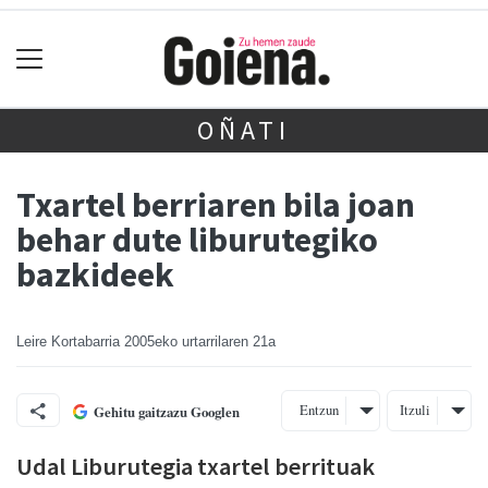
OÑATI
Txartel berriaren bila joan
behar dute liburutegiko
bazkideek
Leire Kortabarria
2005eko urtarrilaren 21a
Entzun
Itzuli
Gehitu gaitzazu Googlen
Udal Liburutegia txartel berrituak