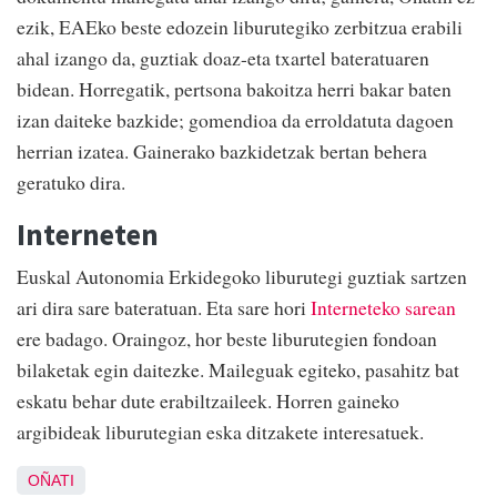
ezik, EAEko beste edozein liburutegiko zerbitzua erabili
ahal izango da, guztiak doaz-eta txartel bateratuaren
bidean. Horregatik, pertsona bakoitza herri bakar baten
izan daiteke bazkide; gomendioa da erroldatuta dagoen
herrian izatea. Gainerako bazkidetzak bertan behera
geratuko dira.
Interneten
Euskal Autonomia Erkidegoko liburutegi guztiak sartzen
ari dira sare bateratuan. Eta sare hori
Interneteko sarean
ere badago. Oraingoz, hor beste liburutegien fondoan
bilaketak egin daitezke. Maileguak egiteko, pasahitz bat
eskatu behar dute erabiltzaileek. Horren gaineko
argibideak liburutegian eska ditzakete interesatuek.
OÑATI