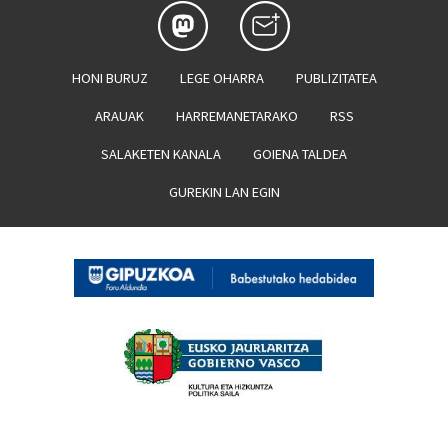
HONI BURUZ
LEGE OHARRA
PUBLIZITATEA
ARAUAK
HARREMANETARAKO
RSS
SALAKETEN KANALA
GOIENA TALDEA
GUREKIN LAN EGIN