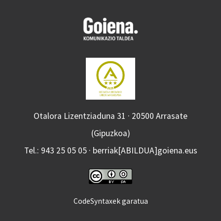
Otalora Lizentziaduna 31 · 20500 Arrasate
(Gipuzkoa)
Tel.: 943 25 05 05 · berriak[ABILDUA]goiena.eus
CodeSyntaxek garatua