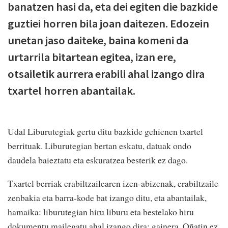
banatzen hasi da, eta dei egiten die bazkide
guztiei horren bila joan daitezen. Edozein
unetan jaso daiteke, baina komeni da
urtarrila bitartean egitea, izan ere,
otsailetik aurrera erabili ahal izango dira
txartel horren abantailak.
Udal Liburutegiak gertu ditu bazkide gehienen txartel
berrituak. Liburutegian bertan eskatu, datuak ondo
daudela baieztatu eta eskuratzea besterik ez dago.
Txartel berriak erabiltzailearen izen-abizenak, erabiltzaile
zenbakia eta barra-kode bat izango ditu, eta abantailak,
hamaika: liburutegian hiru liburu eta bestelako hiru
dokumentu mailegatu ahal izango dira; gainera, Oñatin ez