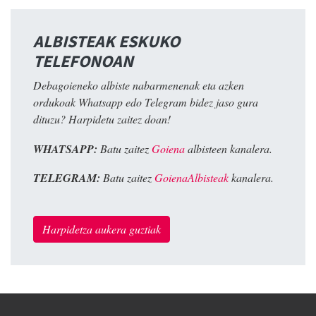
ALBISTEAK ESKUKO
TELEFONOAN
Debagoieneko albiste nabarmenenak eta azken
ordukoak Whatsapp edo Telegram bidez jaso gura
dituzu? Harpidetu zaitez doan!
WHATSAPP:
Batu zaitez
Goiena
albisteen kanalera.
TELEGRAM:
Batu zaitez
GoienaAlbisteak
kanalera.
Harpidetza aukera guztiak