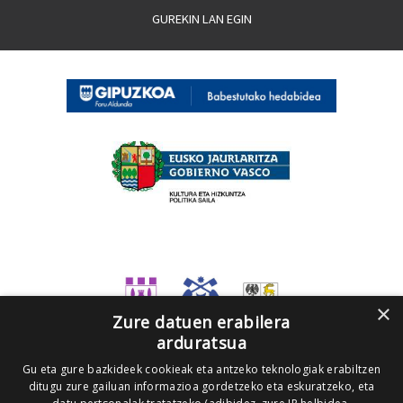
GUREKIN LAN EGIN
×
Zure datuen erabilera
arduratsua
Gu eta gure bazkideek cookieak eta antzeko teknologiak erabiltzen
ditugu zure gailuan informazioa gordetzeko eta eskuratzeko, eta