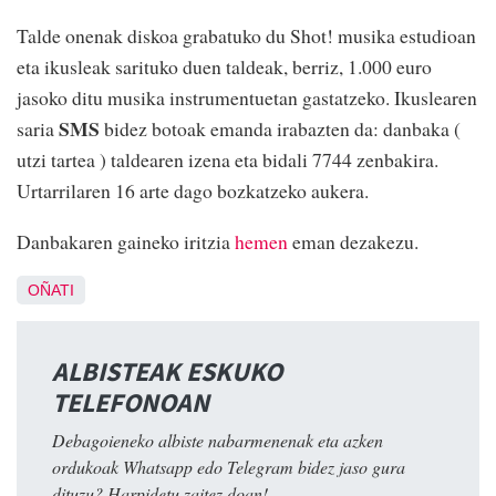
Talde onenak diskoa grabatuko du Shot! musika estudioan
eta ikusleak sarituko duen taldeak, berriz, 1.000 euro
jasoko ditu musika instrumentuetan gastatzeko. Ikuslearen
SMS
saria
bidez botoak emanda irabazten da: danbaka (
utzi tartea ) taldearen izena eta bidali 7744 zenbakira.
Urtarrilaren 16 arte dago bozkatzeko aukera.
Danbakaren gaineko iritzia
hemen
eman dezakezu.
OÑATI
ALBISTEAK ESKUKO
TELEFONOAN
Debagoieneko albiste nabarmenenak eta azken
ordukoak Whatsapp edo Telegram bidez jaso gura
dituzu? Harpidetu zaitez doan!