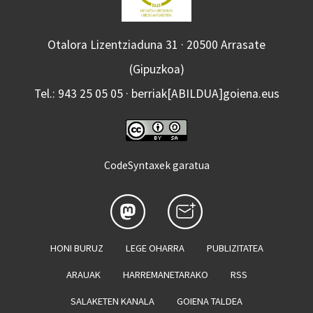
Otalora Lizentziaduna 31 · 20500 Arrasate
(Gipuzkoa)
Tel.: 943 25 05 05 · berriak[ABILDUA]goiena.eus
CodeSyntaxek garatua
HONI BURUZ
LEGE OHARRA
PUBLIZITATEA
ARAUAK
HARREMANETARAKO
RSS
SALAKETEN KANALA
GOIENA TALDEA