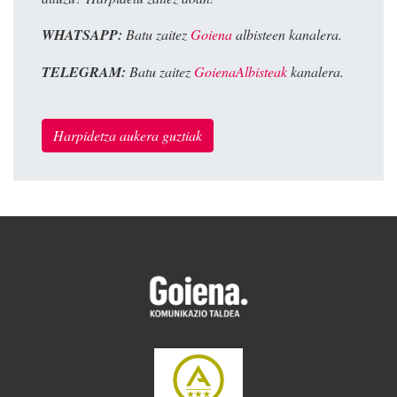
WHATSAPP:
Batu zaitez
Goiena
albisteen kanalera.
TELEGRAM:
Batu zaitez
GoienaAlbisteak
kanalera.
Harpidetza aukera guztiak