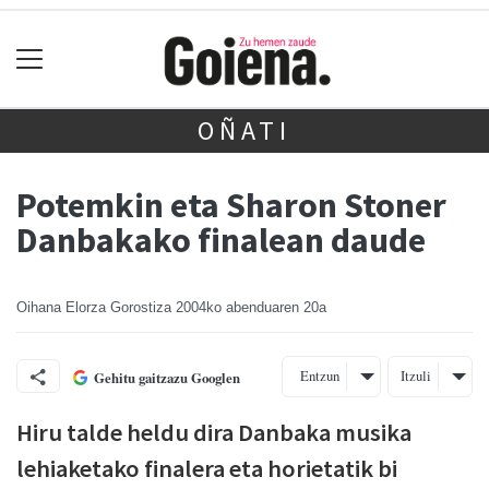
OÑATI
Potemkin eta Sharon Stoner
Danbakako finalean daude
Oihana Elorza Gorostiza
2004ko abenduaren 20a
Entzun
Itzuli
Gehitu gaitzazu Googlen
Hiru talde heldu dira Danbaka musika
lehiaketako finalera eta horietatik bi