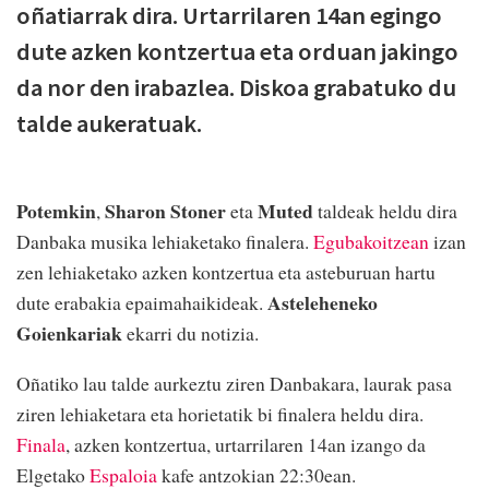
oñatiarrak dira. Urtarrilaren 14an egingo
dute azken kontzertua eta orduan jakingo
da nor den irabazlea. Diskoa grabatuko du
talde aukeratuak.
Potemkin
Sharon Stoner
Muted
,
eta
taldeak heldu dira
Danbaka musika lehiaketako finalera.
Egubakoitzean
izan
zen lehiaketako azken kontzertua eta asteburuan hartu
Asteleheneko
dute erabakia epaimahaikideak.
Goienkariak
ekarri du notizia.
Oñatiko lau talde aurkeztu ziren Danbakara, laurak pasa
ziren lehiaketara eta horietatik bi finalera heldu dira.
Finala
, azken kontzertua, urtarrilaren 14an izango da
Elgetako
Espaloia
kafe antzokian 22:30ean.