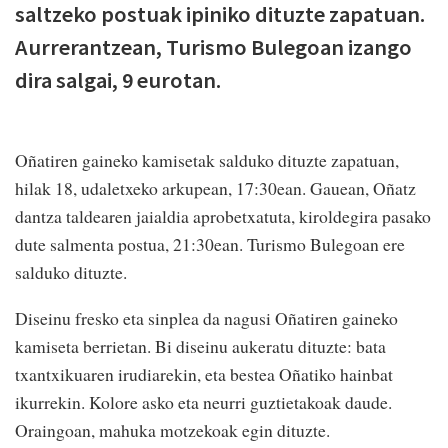
saltzeko postuak ipiniko dituzte zapatuan.
Aurrerantzean, Turismo Bulegoan izango
dira salgai, 9 eurotan.
Oñatiren gaineko kamisetak salduko dituzte zapatuan,
hilak 18, udaletxeko arkupean, 17:30ean. Gauean, Oñatz
dantza taldearen jaialdia aprobetxatuta, kiroldegira pasako
dute salmenta postua, 21:30ean. Turismo Bulegoan ere
salduko dituzte.
Diseinu fresko eta sinplea da nagusi Oñatiren gaineko
kamiseta berrietan. Bi diseinu aukeratu dituzte: bata
txantxikuaren irudiarekin, eta bestea Oñatiko hainbat
ikurrekin. Kolore asko eta neurri guztietakoak daude.
Oraingoan, mahuka motzekoak egin dituzte.