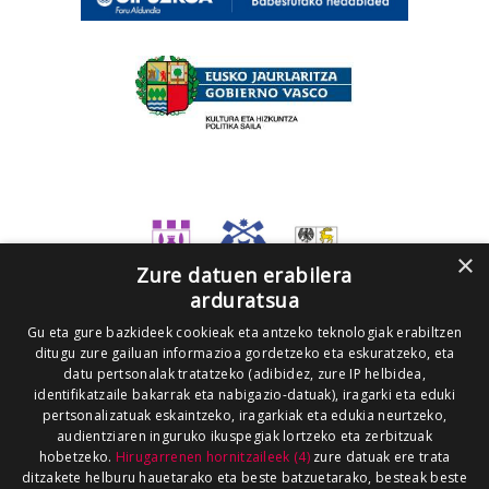
×
Zure datuen erabilera
arduratsua
Gu eta gure bazkideek cookieak eta antzeko teknologiak erabiltzen
ditugu zure gailuan informazioa gordetzeko eta eskuratzeko, eta
datu pertsonalak tratatzeko (adibidez, zure IP helbidea,
identifikatzaile bakarrak eta nabigazio-datuak), iragarki eta eduki
pertsonalizatuak eskaintzeko, iragarkiak eta edukia neurtzeko,
audientziaren inguruko ikuspegiak lortzeko eta zerbitzuak
hobetzeko.
Hirugarrenen hornitzaileek (4)
zure datuak ere trata
ditzakete helburu hauetarako eta beste batzuetarako, besteak beste