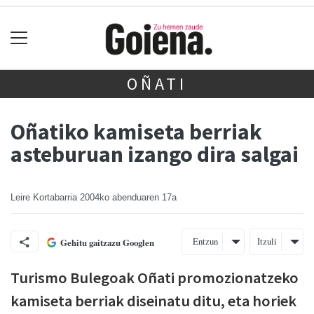
OÑATI
Oñatiko kamiseta berriak
asteburuan izango dira salgai
Leire Kortabarria
2004ko abenduaren 17a
Entzun
Itzuli
Gehitu gaitzazu Googlen
Turismo Bulegoak Oñati promozionatzeko
kamiseta berriak diseinatu ditu, eta horiek