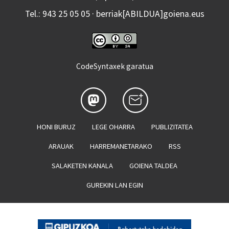
Tel.: 943 25 05 05 · berriak[ABILDUA]goiena.eus
CodeSyntaxek garatua
HONI BURUZ
LEGE OHARRA
PUBLIZITATEA
ARAUAK
HARREMANETARAKO
RSS
SALAKETEN KANALA
GOIENA TALDEA
GUREKIN LAN EGIN