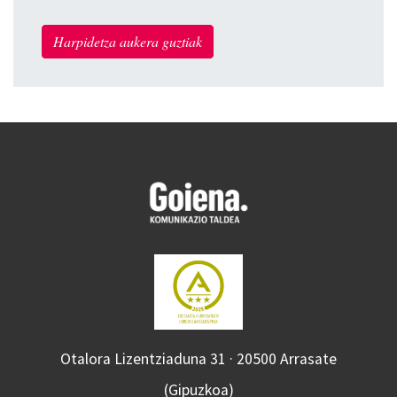
Harpidetza aukera guztiak
Otalora Lizentziaduna 31 · 20500 Arrasate
(Gipuzkoa)