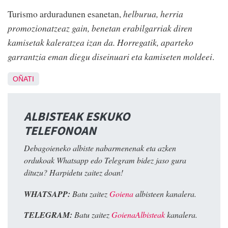
Turismo arduradunen esanetan,
helburua, herria
promozionatzeaz gain, benetan erabilgarriak diren
kamisetak kaleratzea izan da. Horregatik, aparteko
garrantzia eman diegu diseinuari eta kamiseten moldeei
.
OÑATI
ALBISTEAK ESKUKO
TELEFONOAN
Debagoieneko albiste nabarmenenak eta azken
ordukoak Whatsapp edo Telegram bidez jaso gura
dituzu? Harpidetu zaitez doan!
WHATSAPP:
Batu zaitez
Goiena
albisteen kanalera.
TELEGRAM:
Batu zaitez
GoienaAlbisteak
kanalera.