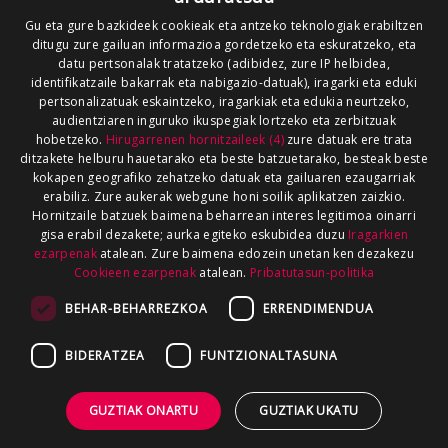
Gu eta gure bazkideek cookieak eta antzeko teknologiak erabiltzen
ditugu zure gailuan informazioa gordetzeko eta eskuratzeko, eta
datu pertsonalak tratatzeko (adibidez, zure IP helbidea,
identifikatzaile bakarrak eta nabigazio-datuak), iragarki eta eduki
pertsonalizatuak eskaintzeko, iragarkiak eta edukia neurtzeko,
audientziaren inguruko ikuspegiak lortzeko eta zerbitzuak
hobetzeko.
Hirugarrenen hornitzaileek (4)
zure datuak ere trata
ditzakete helburu hauetarako eta beste batzuetarako, besteak beste
kokapen geografiko zehatzeko datuak eta gailuaren ezaugarriak
erabiliz. Zure aukerak webgune honi soilik aplikatzen zaizkio.
Hornitzaile batzuek baimena beharrean interes legitimoa oinarri
gisa erabil dezakete; aurka egiteko eskubidea duzu
Iragarkien
ezarpenak
atalean. Zure baimena edozein unetan ken dezakezu
Cookieen ezarpenak
atalean.
Pribatutasun-politika
BEHAR-BEHARREZKOA
ERRENDIMENDUA
BIDERATZEA
FUNTZIONALTASUNA
GUZTIAK ONARTU
GUZTIAK UKATU