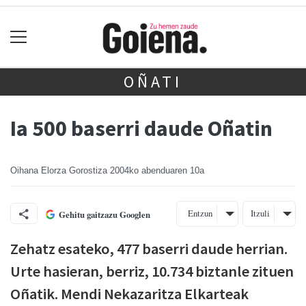
OÑATI
Ia 500 baserri daude Oñatin
Oihana Elorza Gorostiza
2004ko abenduaren 10a
Entzun
Itzuli
Gehitu gaitzazu Googlen
Zehatz esateko, 477 baserri daude herrian.
Urte hasieran, berriz, 10.734 biztanle zituen
Oñatik. Mendi Nekazaritza Elkarteak