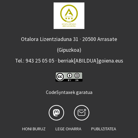
Otalora Lizentziaduna 31 · 20500 Arrasate
(Gipuzkoa)
Tel.: 943 25 05 05 · berriak[ABILDUA]goiena.eus
CodeSyntaxek garatua
HONI BURUZ
LEGE OHARRA
PUBLIZITATEA