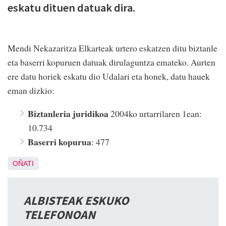
eskatu dituen datuak dira.
Mendi Nekazaritza Elkarteak urtero eskatzen ditu biztanle
eta baserri kopuruen datuak dirulaguntza emateko. Aurten
ere datu horiek eskatu dio Udalari eta honek, datu hauek
eman dizkio:
Biztanleria juridikoa
2004ko urtarrilaren 1ean:
10.734
Baserri kopurua
: 477
OÑATI
ALBISTEAK ESKUKO
TELEFONOAN