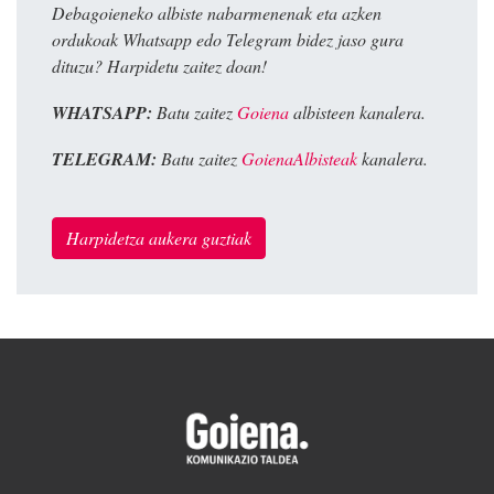
Debagoieneko albiste nabarmenenak eta azken
ordukoak Whatsapp edo Telegram bidez jaso gura
dituzu? Harpidetu zaitez doan!
WHATSAPP:
Batu zaitez
Goiena
albisteen kanalera.
TELEGRAM:
Batu zaitez
GoienaAlbisteak
kanalera.
Harpidetza aukera guztiak