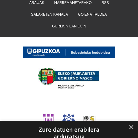
ARAUAK
HARREMANETARAKO
RSS
SALAKETEN KANALA
GOIENA TALDEA
GUREKIN LAN EGIN
×
Zure datuen erabilera
arduratsua