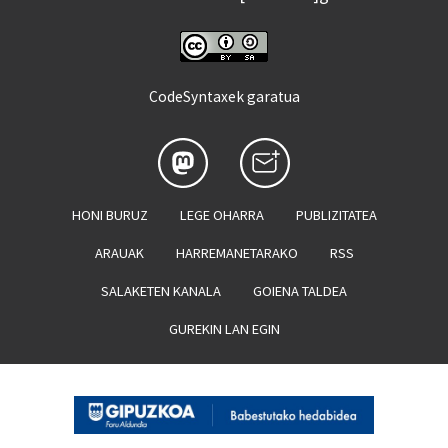
CodeSyntaxek garatua
HONI BURUZ
LEGE OHARRA
PUBLIZITATEA
ARAUAK
HARREMANETARAKO
RSS
SALAKETEN KANALA
GOIENA TALDEA
GUREKIN LAN EGIN