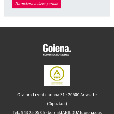
Harpidetza aukera guztiak
Otalora Lizentziaduna 31 · 20500 Arrasate
(Gipuzkoa)
Tel.: 943 25 05 05 · berriak[ABILDUA]goiena.eus