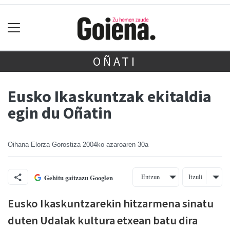
OÑATI
Eusko Ikaskuntzak ekitaldia
egin du Oñatin
Oihana Elorza Gorostiza
2004ko azaroaren 30a
Entzun
Itzuli
Gehitu gaitzazu Googlen
Eusko Ikaskuntzarekin hitzarmena sinatu
duten Udalak kultura etxean batu dira