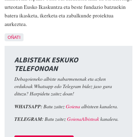
urteotan Eusko Ikaskuntza eta beste fundazio batzuekin
batera ikasketa, ikerketa eta zabalkunde proiektua
aurkeztea.
OÑATI
ALBISTEAK ESKUKO
TELEFONOAN
Debagoieneko albiste nabarmenenak eta azken
ordukoak Whatsapp edo Telegram bidez jaso gura
dituzu? Harpidetu zaitez doan!
WHATSAPP:
Batu zaitez
Goiena
albisteen kanalera.
TELEGRAM:
Batu zaitez
GoienaAlbisteak
kanalera.