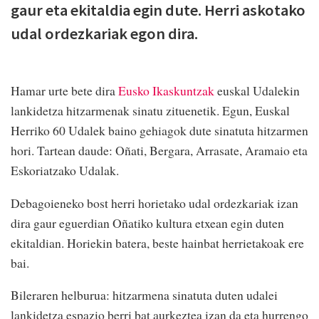
gaur eta ekitaldia egin dute. Herri askotako
udal ordezkariak egon dira.
Hamar urte bete dira
Eusko Ikaskuntzak
euskal Udalekin
lankidetza hitzarmenak sinatu zituenetik. Egun, Euskal
Herriko 60 Udalek baino gehiagok dute sinatuta hitzarmen
hori. Tartean daude: Oñati, Bergara, Arrasate, Aramaio eta
Eskoriatzako Udalak.
Debagoieneko bost herri horietako udal ordezkariak izan
dira gaur eguerdian Oñatiko kultura etxean egin duten
ekitaldian. Horiekin batera, beste hainbat herrietakoak ere
bai.
Bileraren helburua: hitzarmena sinatuta duten udalei
lankidetza espazio berri bat aurkeztea izan da eta hurrengo