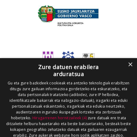
×
Zure datuen erabilera
arduratsua
Gu eta gure bazkideek cookieak eta antzeko teknologiak erabiltzen
ditugu zure gailuan informazioa gordetzeko eta eskuratzeko, eta
datu pertsonalak tratatzeko (adibidez, zure IP helbidea,
identifikatzaile bakarrak eta nabigazio-datuak), iragarki eta eduki
pertsonalizatuak eskaintzeko, iragarkiak eta edukia neurtzeko,
audientziaren inguruko ikuspegiak lortzeko eta zerbitzuak
hobetzeko.
Hirugarrenen hornitzaileek (4)
zure datuak ere trata
ditzakete helburu hauetarako eta beste batzuetarako, besteak beste
kokapen geografiko zehatzeko datuak eta gailuaren ezaugarriak
erabiliz. Zure aukerak webgune honi soilik aplikatzen zaizkio.