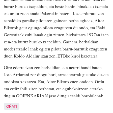
buruz buruko txapeldun, eta beste behin, binakako txapela
eskuratu zuen anaia Pakorekin batera. Joxe arduratu zen
aspaldiko garaiko pilotaren gainean berba egiteaz, Aitor
Elkorok gaur egungo pilota ezagutzen du ondo, eta Iñaki
Gorostizak zubi lanak egin zituen, bizkaitarra 1977an izan
zen-eta buruz buruko txapeldun. Gainera, berbaldian
moderatzaile lanak egiten pilota barru-barrutik ezagutzen
duen Koldo Aldalur izan zen, ETBko kirol kazetaria.
Giro ederra izan zen berbaldian, eta neurri handi baten
Joxe Arriarani zor diogu hori, arrasatearrak gustuko du-eta
ondokoa xaxatzea. Eta, Aitor Elkoro zuen ondoan. Ordu
eta erdiz ibili ziren berbetan, eta egubakoitzean aterako
dugun GOIENKARIAN jaso ditugu esaldi borobilenak.
OÑATI