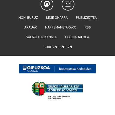
HONI BURUZ
LEGE OHARRA
PUBLIZITATEA
ARAUAK
HARREMANETARAKO
RSS
SALAKETEN KANALA
GOIENA TALDEA
GUREKIN LAN EGIN