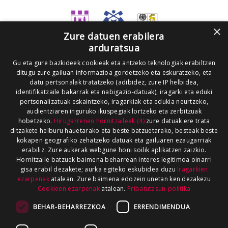
×
Zure datuen erabilera
arduratsua
Gu eta gure bazkideek cookieak eta antzeko teknologiak erabiltzen
ditugu zure gailuan informazioa gordetzeko eta eskuratzeko, eta
datu pertsonalak tratatzeko (adibidez, zure IP helbidea,
identifikatzaile bakarrak eta nabigazio-datuak), iragarki eta eduki
pertsonalizatuak eskaintzeko, iragarkiak eta edukia neurtzeko,
audientziaren inguruko ikuspegiak lortzeko eta zerbitzuak
hobetzeko.
Hirugarrenen hornitzaileek (4)
zure datuak ere trata
ditzakete helburu hauetarako eta beste batzuetarako, besteak beste
kokapen geografiko zehatzeko datuak eta gailuaren ezaugarriak
erabiliz. Zure aukerak webgune honi soilik aplikatzen zaizkio.
Hornitzaile batzuek baimena beharrean interes legitimoa oinarri
gisa erabil dezakete; aurka egiteko eskubidea duzu
Iragarkien
ezarpenak
atalean. Zure baimena edozein unetan ken dezakezu
Cookieen ezarpenak
atalean.
Pribatutasun-politika
BEHAR-BEHARREZKOA
ERRENDIMENDUA