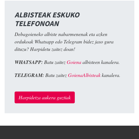
ALBISTEAK ESKUKO
TELEFONOAN
Debagoieneko albiste nabarmenenak eta azken
ordukoak Whatsapp edo Telegram bidez jaso gura
dituzu? Harpidetu zaitez doan!
WHATSAPP:
Batu zaitez
Goiena
albisteen kanalera.
TELEGRAM:
Batu zaitez
GoienaAlbisteak
kanalera.
Harpidetza aukera guztiak