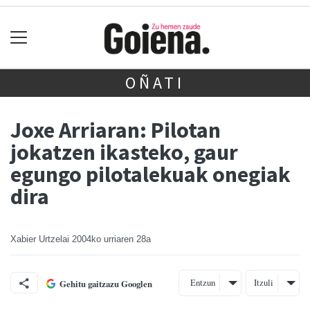
OÑATI
Joxe Arriaran: Pilotan
jokatzen ikasteko, gaur
egungo pilotalekuak onegiak
dira
Xabier Urtzelai
2004ko urriaren 28a
Entzun
Itzuli
Gehitu gaitzazu Googlen