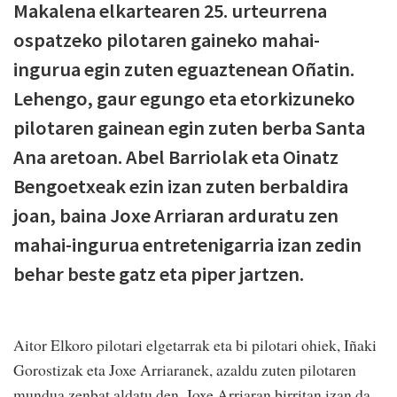
Makalena elkartearen 25. urteurrena
ospatzeko pilotaren gaineko mahai-
ingurua egin zuten eguaztenean Oñatin.
Lehengo, gaur egungo eta etorkizuneko
pilotaren gainean egin zuten berba Santa
Ana aretoan. Abel Barriolak eta Oinatz
Bengoetxeak ezin izan zuten berbaldira
joan, baina Joxe Arriaran arduratu zen
mahai-ingurua entretenigarria izan zedin
behar beste gatz eta piper jartzen.
Aitor Elkoro pilotari elgetarrak eta bi pilotari ohiek, Iñaki
Gorostizak eta Joxe Arriaranek, azaldu zuten pilotaren
mundua zenbat aldatu den. Joxe Arriaran birritan izan da