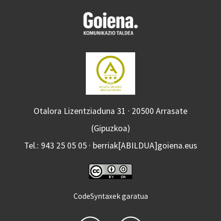
Otalora Lizentziaduna 31 · 20500 Arrasate
(Gipuzkoa)
Tel.: 943 25 05 05 · berriak[ABILDUA]goiena.eus
CodeSyntaxek garatua