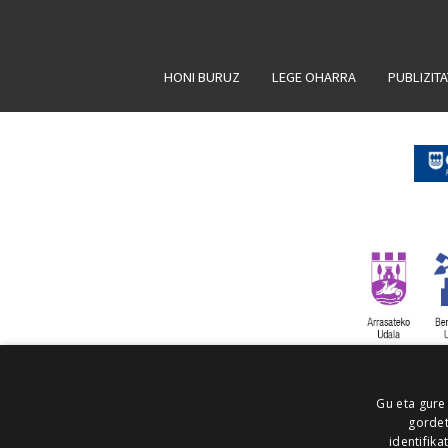
HONI BURUZ
LEGE OHARRA
PUBLIZIT
Gu eta gure
gordet
identifika