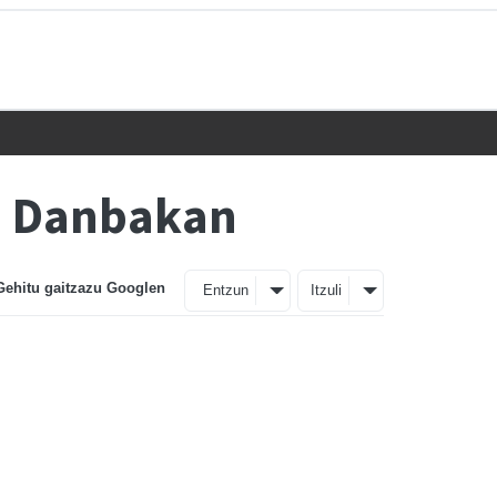
e Danbakan
Gehitu gaitzazu Googlen
Entzun
Itzuli