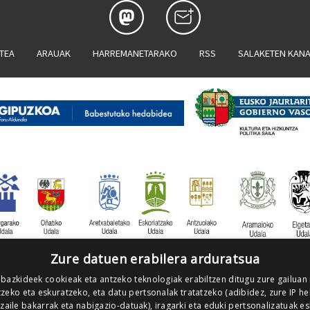
ATEA
ARAUAK
HARREMANETARAKO
RSS
SALAKETEN KAN
Zure datuen erabilera arduratsua
 bazkideek cookieak eta antzeko teknologiak erabiltzen ditugu zure gailuan
zeko eta eskuratzeko, eta datu pertsonalak tratatzeko (adibidez, zure IP he
tzaile bakarrak eta nabigazio-datuak), iragarki eta eduki pertsonalizatuak e