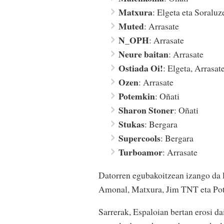
Matxura
: Elgeta eta Soraluz
Muted
: Arrasate
N_OPH
: Arrasate
Neure baitan
: Arrasate
Ostiada Oi!
: Elgeta, Arrasat
Ozen
: Arrasate
Potemkin
: Oñati
Sharon Stoner
: Oñati
Stukas
: Bergara
Supercools
: Bergara
Turboamor
: Arrasate
Datorren egubakoitzean izango da l
Amonal, Matxura, Jim TNT eta Pote
Sarrerak, Espaloian bertan erosi d