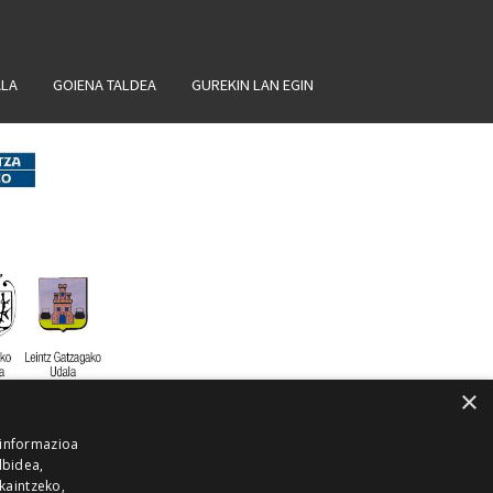
ALA
GOIENA TALDEA
GUREKIN LAN EGIN
×
 informazioa
lbidea,
skaintzeko,