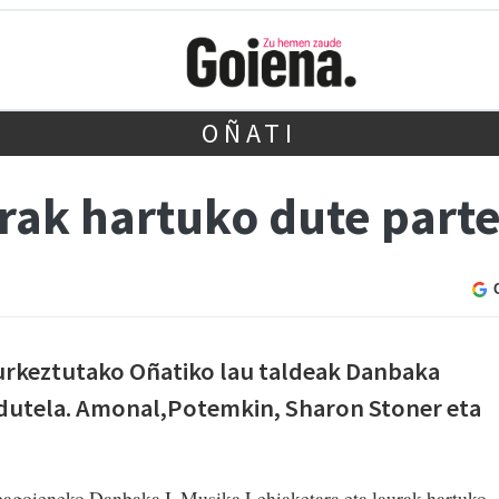
OÑATI
rak hartuko dute part
urkeztutako Oñatiko lau taldeak Danbaka
 dutela. Amonal,Potemkin, Sharon Stoner eta
ebagoieneko Danbaka I. Musika Lehiaketara eta laurak hartuko