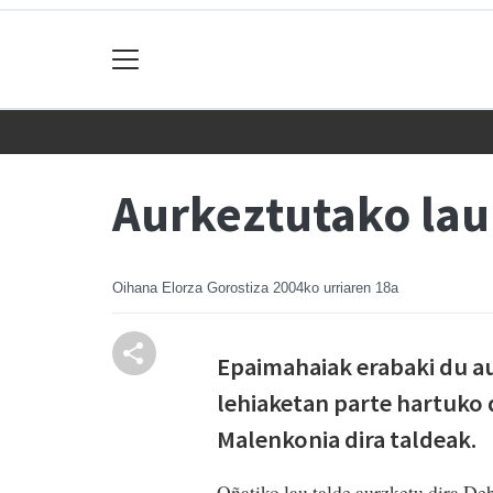
Aurkeztutako lau
Oihana Elorza Gorostiza
2004ko urriaren 18a
Epaimahaiak erabaki du a
lehiaketan parte hartuko
Malenkonia dira taldeak.
Oñatiko lau talde aurzketu dira D