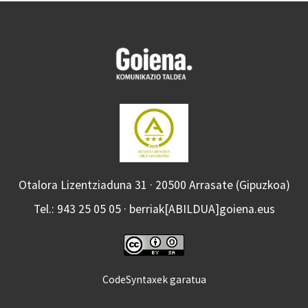
Otalora Lizentziaduna 31 · 20500 Arrasate (Gipuzkoa)
Tel.: 943 25 05 05 · berriak[ABILDUA]goiena.eus
CodeSyntaxek garatua