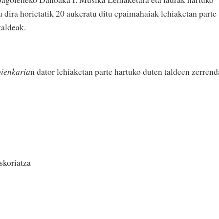
u dira horietatik 20 aukeratu ditu epaimahaiak lehiaketan parte
taldeak.
ienkaria
n dator lehiaketan parte hartuko duten taldeen zerrend
Eskoriatza