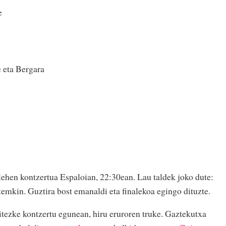
e
e eta Bergara
ehen kontzertua Espaloian, 22:30ean. Lau taldek joko dute:
mkin. Guztira bost emanaldi eta finalekoa egingo dituzte.
aitezke kontzertu egunean, hiru eruroren truke. Gaztekutxa