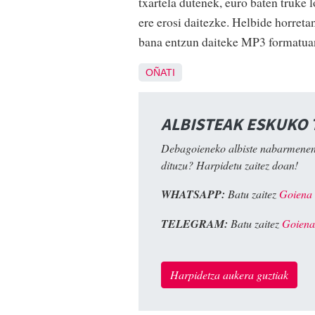
txartela dutenek, euro baten truke l
ere erosi daitezke. Helbide horreta
bana entzun daiteke MP3 formatua
OÑATI
ALBISTEAK ESKUKO
Debagoieneko albiste nabarmenen
dituzu? Harpidetu zaitez doan!
WHATSAPP:
Batu zaitez
Goiena
TELEGRAM:
Batu zaitez
Goiena
Harpidetza aukera guztiak