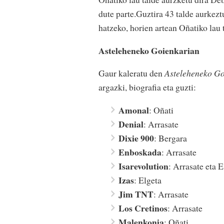
dute parte.Guztira 43 talde aurkezt
hatzeko, horien artean Oñatiko lau 
Asteleheneko Goienkarian
Gaur kaleratu den
Asteleheneko Go
argazki, biografia eta guzti:
Amonal
: Oñati
Denial
: Arrasate
Dixie 900
: Bergara
Enboskada
: Arrasate
Isarevolution
: Arrasate eta 
Izas
: Elgeta
Jim TNT
: Arrasate
Los Cretinos
: Arrasate
Malenkonia
: Oñati