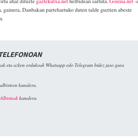
ortu ahal dituzte
gaztekutxa.net
helbidean sartuta.
Goiena.net
-
n, gainera, Danbakan partehartuko duten talde guztien abeste
n.
 TELEFONOAN
ak eta azken ordukoak Whatsapp edo Telegram bidez jaso gura
albisteen kanalera.
Albisteak
kanalera.