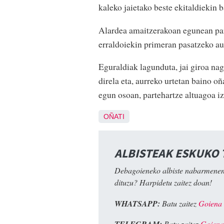
kaleko jaietako beste ekitaldiekin b
Alardea amaitzerakoan egunean par
erraldoiekin primeran pasatzeko au
Eguraldiak lagunduta, jai giroa na
direla eta, aurreko urtetan baino oñ
egun osoan, partehartze altuagoa iz
OÑATI
ALBISTEAK ESKUKO
Debagoieneko albiste nabarmenen
dituzu? Harpidetu zaitez doan!
WHATSAPP:
Batu zaitez
Goiena
Batu zaitez
Goiena