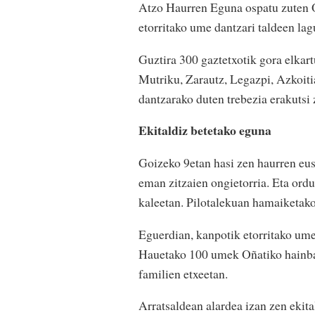
Atzo Haurren Eguna ospatu zuten O
etorritako ume dantzari taldeen lag
Guztira 300 gaztetxotik gora elkart
Mutriku, Zarautz, Legazpi, Azkoitia
dantzarako duten trebezia erakutsi 
Ekitaldiz betetako eguna
Goizeko 9etan hasi zen haurren eusk
eman zitzaien ongietorria. Eta ordu
kaleetan. Pilotalekuan hamaiketako
Eguerdian, kanpotik etorritako ume
Hauetako 100 umek Oñatiko hainbat 
familien etxeetan.
Arratsaldean alardea izan zen ekita