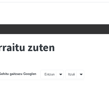
rraitu zuten
Gehitu gaitzazu Googlen
Entzun
Itzuli