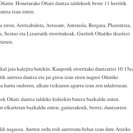
ñatin. Honetarako Oñatz dantza taldekoek beste 11 herritik
untza izan zuten.
u ziren, Aretxabaleta, Arrasate, Antzuola, Bergara, Plazentzia,
, Sestao eta Lizarratik etorritakoak. Guztiek Oñatiko ikusleei
zieten.
al jaia kalejira batekin. Kanpotik etorritako dantzariei 10:15e
tik aurrera dantza eta jai giroa izan ziren nagusi Oñatiko
a hartu ondoren, alkate txikiaren agurra izan zen udaletxean.
ek Oñatz dantza taldeko kideekin batera bazkaldu zuten.
elkartetan bazkaldu zuten; gainerakoek, berriz, dantzarien
ldi nagusia. Aurten ordu erdi aurreratu behar izan dute Atzeko