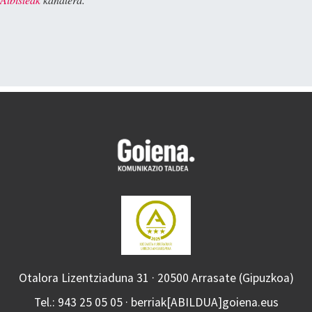
Otalora Lizentziaduna 31 · 20500 Arrasate (Gipuzkoa)
Tel.: 943 25 05 05 · berriak[ABILDUA]goiena.eus