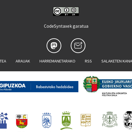
CodeSyntaxek garatua
ATEA
ARAUAK
HARREMANETARAKO
RSS
SALAKETEN KAN