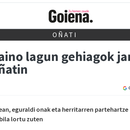
OÑATI
aino lagun gehiagok ja
ñatin
an, eguraldi onak eta herritarren partehartze
ila lortu zuten