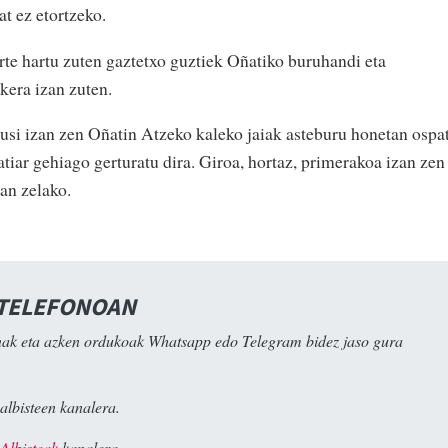
at ez etortzeko.
te hartu zuten gaztetxo guztiek Oñatiko buruhandi eta
kera izan zuten.
gusi izan zen Oñatin Atzeko kaleko jaiak asteburu honetan ospa
atiar gehiago gerturatu dira. Giroa, hortaz, primerakoa izan zen
an zelako.
 TELEFONOAN
ak eta azken ordukoak Whatsapp edo Telegram bidez jaso gura
albisteen kanalera.
Albisteak
kanalera.