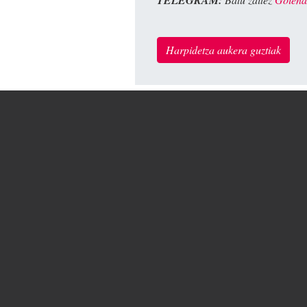
TELEGRAM:
Harpidetza aukera guztiak