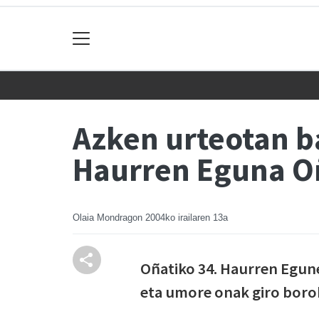
Azken urteotan b
Haurren Eguna O
Olaia Mondragon
2004ko irailaren 13a
Oñatiko 34. Haurren Egune
eta umore onak giro borob