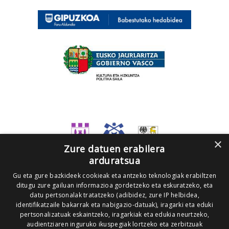
×
Zure datuen erabilera
arduratsua
Gu eta gure bazkideek cookieak eta antzeko teknologiak erabiltzen
ditugu zure gailuan informazioa gordetzeko eta eskuratzeko, eta
datu pertsonalak tratatzeko (adibidez, zure IP helbidea,
identifikatzaile bakarrak eta nabigazio-datuak), iragarki eta eduki
pertsonalizatuak eskaintzeko, iragarkiak eta edukia neurtzeko,
audientziaren inguruko ikuspegiak lortzeko eta zerbitzuak