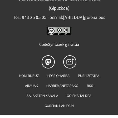
(Gipuzkoa)
Tel.: 943 25 05 05 · berriak[ABILDUA]goiena.eus
CodeSyntaxek garatua
HONI BURUZ
LEGE OHARRA
PUBLIZITATEA
ARAUAK
HARREMANETARAKO
RSS
SALAKETEN KANALA
GOIENA TALDEA
GUREKIN LAN EGIN