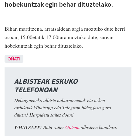
hobekuntzak egin behar dituztelako.
Bihar, martitzena, arratsaldean argia moztuko dute herri
osoan; 15:00etatik 17:00tara moztuko dute, sarean
hobekuntzak egin behar dituztelako.
OÑATI
ALBISTEAK ESKUKO
TELEFONOAN
Debagoieneko albiste nabarmenenak eta azken
ordukoak Whatsapp edo Telegram bidez jaso gura
dituzu? Harpidetu zaitez doan!
WHATSAPP:
Batu zaitez
Goiena
albisteen kanalera.