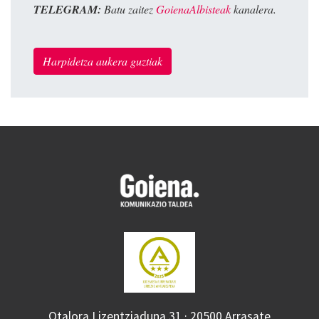
TELEGRAM:
Batu zaitez
GoienaAlbisteak
kanalera.
Harpidetza aukera guztiak
Otalora Lizentziaduna 31 · 20500 Arrasate