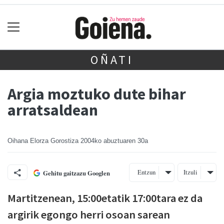
OÑATI
Argia moztuko dute bihar
arratsaldean
Oihana Elorza Gorostiza
2004ko abuztuaren 30a
Entzun
Itzuli
Gehitu gaitzazu Googlen
Martitzenean, 15:00etatik 17:00tara ez da
argirik egongo herri osoan sarean