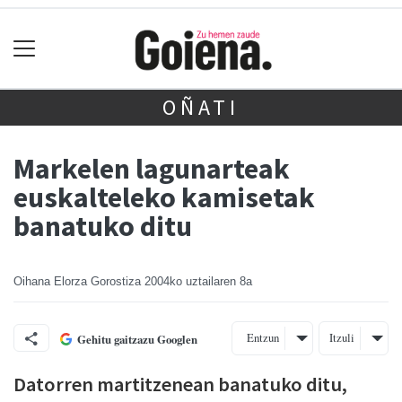
OÑATI
Markelen lagunarteak
euskalteleko kamisetak
banatuko ditu
Oihana Elorza Gorostiza
2004ko uztailaren 8a
Entzun
Itzuli
Gehitu gaitzazu Googlen
Datorren martitzenean banatuko ditu,