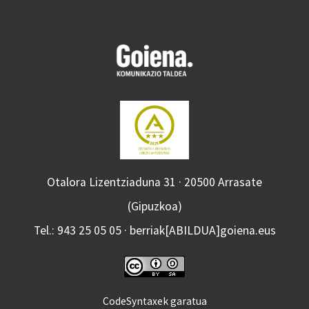
Otalora Lizentziaduna 31 · 20500 Arrasate
(Gipuzkoa)
Tel.: 943 25 05 05 · berriak[ABILDUA]goiena.eus
CodeSyntaxek garatua