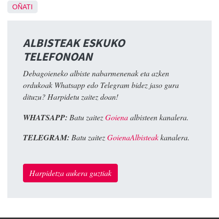
OÑATI
ALBISTEAK ESKUKO
TELEFONOAN
Debagoieneko albiste nabarmenenak eta azken
ordukoak Whatsapp edo Telegram bidez jaso gura
dituzu? Harpidetu zaitez doan!
WHATSAPP:
Batu zaitez
Goiena
albisteen kanalera.
TELEGRAM:
Batu zaitez
GoienaAlbisteak
kanalera.
Harpidetza aukera guztiak