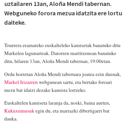
uztailaren 13an, Aloña Mendi tabernan.
Webguneko forora mezua idatzita ere lortu
daiteke.
Tourrera eramateko euskalteleko kamisetak banatuko ditu
Markelen lagunarteak. Datorren martitzenean banatuko
ditu, hilaren 13an, Aloña Mendi tabernan, 19:00etan.
Ordu horretan Aloña Mendi tabernara joatea ezin duenak,
Markel Irizarren
webgunean sartu, eta bertako foroari
mezu bat idatzi dezake kamista lortzeko.
Euskaltelen kamiseta laranja da, noski, baina aurten,
Kukuxumusuk
egin du, eta marrazki dibertigarri bat
dauka.