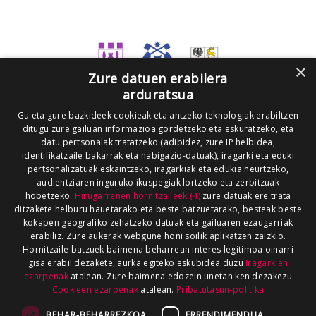
×
Zure datuen erabilera
arduratsua
Gu eta gure bazkideek cookieak eta antzeko teknologiak erabiltzen
ditugu zure gailuan informazioa gordetzeko eta eskuratzeko, eta
datu pertsonalak tratatzeko (adibidez, zure IP helbidea,
identifikatzaile bakarrak eta nabigazio-datuak), iragarki eta eduki
pertsonalizatuak eskaintzeko, iragarkiak eta edukia neurtzeko,
audientziaren inguruko ikuspegiak lortzeko eta zerbitzuak
hobetzeko.
Hirugarrenen hornitzaileek (4)
zure datuak ere trata
ditzakete helburu hauetarako eta beste batzuetarako, besteak beste
kokapen geografiko zehatzeko datuak eta gailuaren ezaugarriak
erabiliz. Zure aukerak webgune honi soilik aplikatzen zaizkio.
Hornitzaile batzuek baimena beharrean interes legitimoa oinarri
gisa erabil dezakete; aurka egiteko eskubidea duzu
Iragarkien
ezarpenak
atalean. Zure baimena edozein unetan ken dezakezu
Cookieen ezarpenak
atalean.
Pribatutasun-politika
BEHAR-BEHARREZKOA
ERRENDIMENDUA