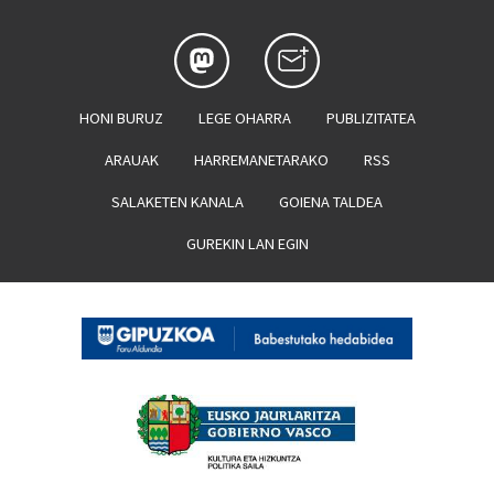
HONI BURUZ
LEGE OHARRA
PUBLIZITATEA
ARAUAK
HARREMANETARAKO
RSS
SALAKETEN KANALA
GOIENA TALDEA
GUREKIN LAN EGIN