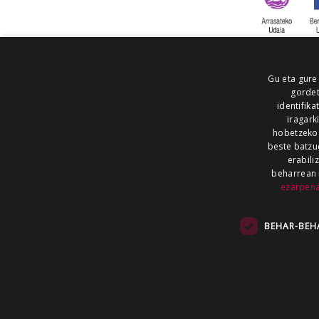
Gu eta gure
gordet
identifika
iragark
hobetzeko
beste batzu
erabili
beharrean 
ezarpen
AIARALDEA
AIKOR
AIURRI
ALEA
BEGITU
ERRAN
EUSKALERRIA IRRA
BEHAR-BEH
KRONIKA
MAILOPE
NOAUA
O