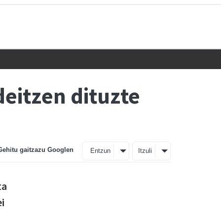
eitzen dituzte
Gehitu gaitzazu Googlen
Entzun
Itzuli
ta
i