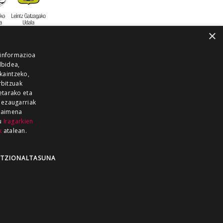
×
 informazioa
lbidea,
skaintzeko,
rbitzuak
etarako eta
 ezaugarriak
 baimena
zu
Iragarkien
k
atalean.
EITIA GUKA
AZKOITIA GUKA
BARRENA
GUKA
GUKA TELEBISTA
HIRUKA
TZIONALTASUNA
Z GUKA
ZUMAIA GUKA
28 KANALA