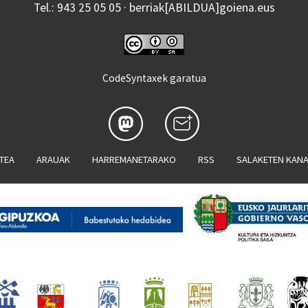
Tel.: 943 25 05 05 · berriak[ABILDUA]goiena.eus
CodeSyntaxek garatua
ATEA
ARAUAK
HARREMANETARAKO
RSS
SALAKETEN KAN