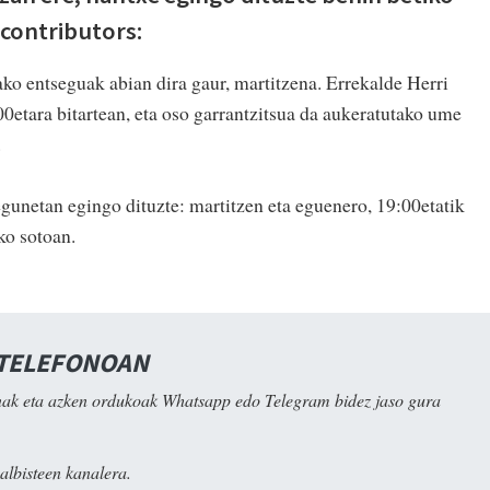
.contributors:
o entseguak abian dira gaur, martitzena. Errekalde Herri
0etara bitartean, eta oso garrantzitsua da aukeratutako ume
.
unetan egingo dituzte: martitzen eta eguenero, 19:00etatik
ko sotoan.
 TELEFONOAN
ak eta azken ordukoak Whatsapp edo Telegram bidez jaso gura
albisteen kanalera.