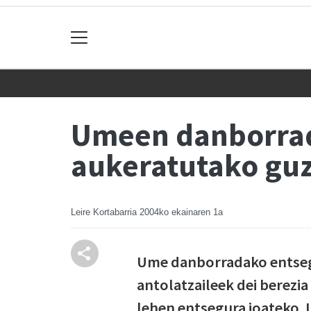
Umeen danborrada
aukeratutako guz
Leire Kortabarria
2004ko ekainaren 1a
Ume danborradako entsegua
antolatzaileek dei berezi
lehen entsegura joateko. I