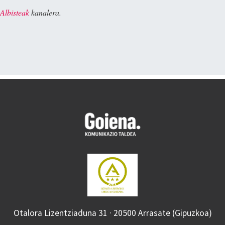
Albisteak
kanalera.
Otalora Lizentziaduna 31 · 20500 Arrasate (Gipuzkoa)