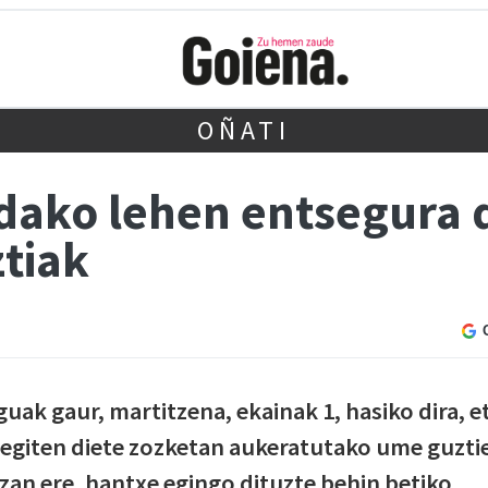
OÑATI
ko lehen entsegura d
tiak
k gaur, martitzena, ekainak 1, hasiko dira, e
a egiten diete zozketan aukeratutako ume guztie
zan ere, hantxe egingo dituzte behin betiko