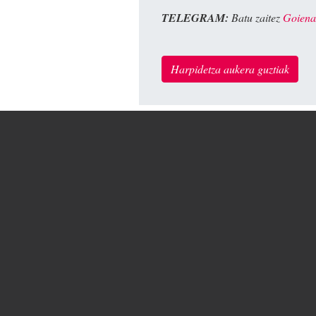
TELEGRAM:
Batu zaitez
Goiena
Harpidetza aukera guztiak