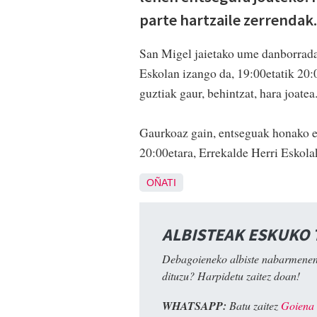
parte hartzaile zerrendak
San Migel jaietako ume danborradak
Eskolan izango da, 19:00etatik 20:0
guztiak gaur, behintzat, hara joatea
Gaurkoaz gain, entseguak honako eg
20:00etara, Errekalde Herri Eskola
OÑATI
ALBISTEAK ESKUKO
Debagoieneko albiste nabarmenen
dituzu? Harpidetu zaitez doan!
WHATSAPP:
Batu zaitez
Goiena