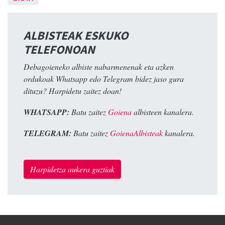
ALBISTEAK ESKUKO
TELEFONOAN
Debagoieneko albiste nabarmenenak eta azken
ordukoak Whatsapp edo Telegram bidez jaso gura
dituzu? Harpidetu zaitez doan!
WHATSAPP:
Batu zaitez
Goiena
albisteen kanalera.
TELEGRAM:
Batu zaitez
GoienaAlbisteak
kanalera.
Harpidetza aukera guztiak