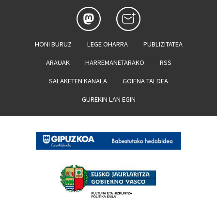
HONI BURUZ
LEGE OHARRA
PUBLIZITATEA
ARAUAK
HARREMANETARAKO
RSS
SALAKETEN KANALA
GOIENA TALDEA
GUREKIN LAN EGIN