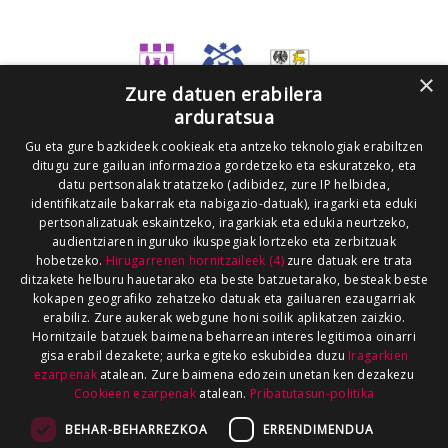
×
Zure datuen erabilera
arduratsua
Gu eta gure bazkideek cookieak eta antzeko teknologiak erabiltzen
ditugu zure gailuan informazioa gordetzeko eta eskuratzeko, eta
datu pertsonalak tratatzeko (adibidez, zure IP helbidea,
identifikatzaile bakarrak eta nabigazio-datuak), iragarki eta eduki
pertsonalizatuak eskaintzeko, iragarkiak eta edukia neurtzeko,
audientziaren inguruko ikuspegiak lortzeko eta zerbitzuak
hobetzeko.
Hirugarrenen hornitzaileek (4)
zure datuak ere trata
ditzakete helburu hauetarako eta beste batzuetarako, besteak beste
kokapen geografiko zehatzeko datuak eta gailuaren ezaugarriak
erabiliz. Zure aukerak webgune honi soilik aplikatzen zaizkio.
Hornitzaile batzuek baimena beharrean interes legitimoa oinarri
gisa erabil dezakete; aurka egiteko eskubidea duzu
Iragarkien
ezarpenak
atalean. Zure baimena edozein unetan ken dezakezu
Cookieen ezarpenak
atalean.
Pribatutasun-politika
BEHAR-BEHARREZKOA
ERRENDIMENDUA