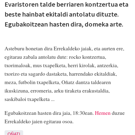
Evaristoren talde berriaren kontzertua eta
beste hainbat ekitaldi antolatu dituzte.
Egubakoitzean hasten dira, domeka arte.
Asteburu honetan dira Errekaldeko jaiak, eta aurten ere,
egitarau zabala antolatu dute: rocko kontzertua,
txorimaloak, mus txapelketa, herri kirolak, antzerkia,
txorizo eta sagardo dastaketa, harrendako ekitaldiak,
meza, futbolin txapelketa, Oñatz dantza taldearen
ikuskizuna, erromeria, arku tiraketa erakustaldia,
saskibaloi txapelketa ...
Egubakoitzean hasten dira jaia, 18:30ean.
Hemen
duzue
Errekaldeko jaien egitarau osoa.
OÑATI