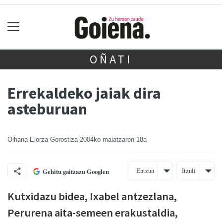
OÑATI
Errekaldeko jaiak dira
asteburuan
Oihana Elorza Gorostiza
2004ko maiatzaren 18a
Entzun
Itzuli
Gehitu gaitzazu Googlen
Kutxidazu bidea, Ixabel antzezlana,
Perurena aita-semeen erakustaldia,