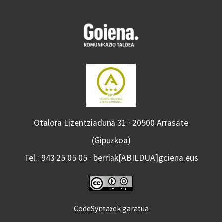
Otalora Lizentziaduna 31 · 20500 Arrasate
(Gipuzkoa)
Tel.: 943 25 05 05 · berriak[ABILDUA]goiena.eus
CodeSyntaxek garatua