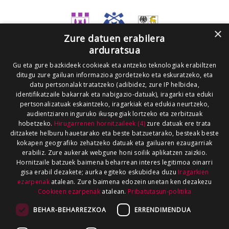
×
Zure datuen erabilera
arduratsua
Gu eta gure bazkideek cookieak eta antzeko teknologiak erabiltzen
ditugu zure gailuan informazioa gordetzeko eta eskuratzeko, eta
datu pertsonalak tratatzeko (adibidez, zure IP helbidea,
identifikatzaile bakarrak eta nabigazio-datuak), iragarki eta eduki
pertsonalizatuak eskaintzeko, iragarkiak eta edukia neurtzeko,
audientziaren inguruko ikuspegiak lortzeko eta zerbitzuak
hobetzeko.
Hirugarrenen hornitzaileek (4)
zure datuak ere trata
ditzakete helburu hauetarako eta beste batzuetarako, besteak beste
kokapen geografiko zehatzeko datuak eta gailuaren ezaugarriak
erabiliz. Zure aukerak webgune honi soilik aplikatzen zaizkio.
Hornitzaile batzuek baimena beharrean interes legitimoa oinarri
gisa erabil dezakete; aurka egiteko eskubidea duzu
Iragarkien
ezarpenak
atalean. Zure baimena edozein unetan ken dezakezu
Cookieen ezarpenak
atalean.
Pribatutasun-politika
BEHAR-BEHARREZKOA
ERRENDIMENDUA