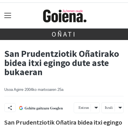
OÑATI
San Prudentziotik Oñatirako
bidea itxi egingo dute aste
bukaeran
Usoa Agirre
2004ko martxoaren 25a
Entzun
Itzuli
Gehitu gaitzazu Googlen
San Prudentziotik Oñatira bidea itxi egingo