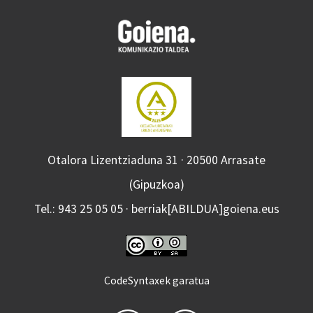
Otalora Lizentziaduna 31 · 20500 Arrasate
(Gipuzkoa)
Tel.: 943 25 05 05 · berriak[ABILDUA]goiena.eus
CodeSyntaxek garatua