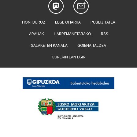
HONI BURUZ
LEGE OHARRA
PUBLIZITATEA
ARAUAK
HARREMANETARAKO
RSS
SALAKETEN KANALA
GOIENA TALDEA
GUREKIN LAN EGIN