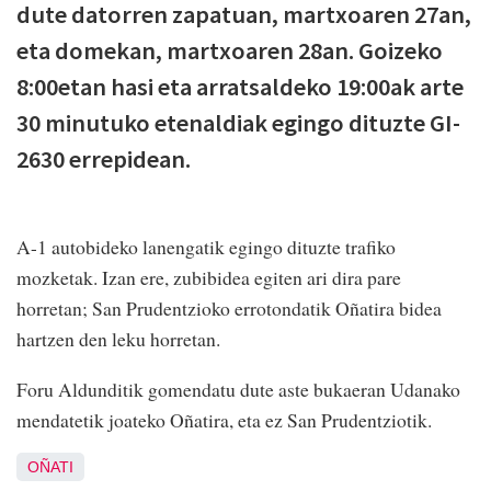
dute datorren zapatuan, martxoaren 27an,
eta domekan, martxoaren 28an. Goizeko
8:00etan hasi eta arratsaldeko 19:00ak arte
30 minutuko etenaldiak egingo dituzte GI-
2630 errepidean.
A-1 autobideko lanengatik egingo dituzte trafiko
mozketak. Izan ere, zubibidea egiten ari dira pare
horretan; San Prudentzioko errotondatik Oñatira bidea
hartzen den leku horretan.
Foru Aldunditik gomendatu dute aste bukaeran Udanako
mendatetik joateko Oñatira, eta ez San Prudentziotik.
OÑATI