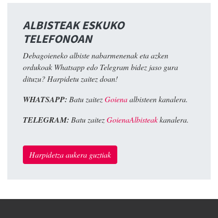
ALBISTEAK ESKUKO
TELEFONOAN
Debagoieneko albiste nabarmenenak eta azken
ordukoak Whatsapp edo Telegram bidez jaso gura
dituzu? Harpidetu zaitez doan!
WHATSAPP:
Batu zaitez
Goiena
albisteen kanalera.
TELEGRAM:
Batu zaitez
GoienaAlbisteak
kanalera.
Harpidetza aukera guztiak