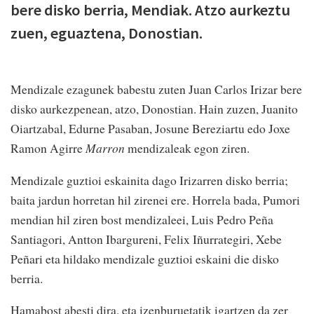
bere disko berria, Mendiak. Atzo aurkeztu
zuen, eguaztena, Donostian.
Mendizale ezagunek babestu zuten Juan Carlos Irizar bere
disko aurkezpenean, atzo, Donostian. Hain zuzen, Juanito
Oiartzabal, Edurne Pasaban, Josune Bereziartu edo Joxe
Ramon Agirre
Marron
mendizaleak egon ziren.
Mendizale guztioi eskainita dago Irizarren disko berria;
baita jardun horretan hil zirenei ere. Horrela bada, Pumori
mendian hil ziren bost mendizaleei, Luis Pedro Peña
Santiagori, Antton Ibargureni, Felix Iñurrategiri, Xebe
Peñari eta hildako mendizale guztioi eskaini die disko
berria.
Hamabost abesti dira, eta izenburuetatik igartzen da zer