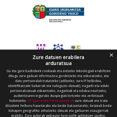
×
Zure datuen erabilera
arduratsua
Gu eta gure bazkideek cookieak eta antzeko teknologiak erabiltzen
ditugu zure gailuan informazioa gordetzeko eta eskuratzeko, eta
datu pertsonalak tratatzeko (adibidez, zure IP helbidea,
identifikatzaile bakarrak eta nabigazio-datuak), iragarki eta eduki
pertsonalizatuak eskaintzeko, iragarkiak eta edukia neurtzeko,
audientziaren inguruko ikuspegiak lortzeko eta zerbitzuak
hobetzeko.
Hirugarrenen hornitzaileek (4)
zure datuak ere trata
ditzakete helburu hauetarako eta beste batzuetarako, besteak beste
kokapen geografiko zehatzeko datuak eta gailuaren ezaugarriak
erabiliz. Zure aukerak webgune honi soilik aplikatzen zaizkio.