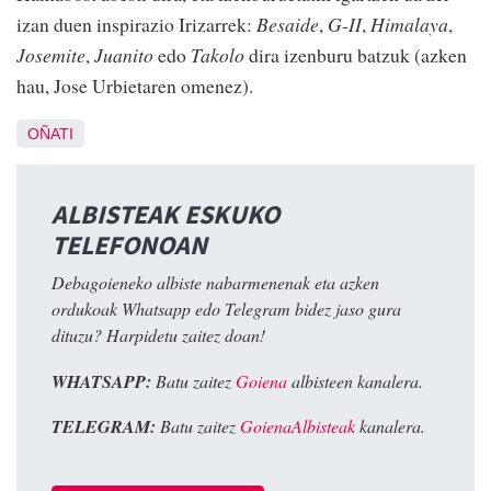
izan duen inspirazio Irizarrek:
Besaide
,
G
-
II
,
Himalaya
,
Josemite
,
Juanito
edo
Takolo
dira izenburu batzuk (azken
hau, Jose Urbietaren omenez).
OÑATI
ALBISTEAK ESKUKO
TELEFONOAN
Debagoieneko albiste nabarmenenak eta azken
ordukoak Whatsapp edo Telegram bidez jaso gura
dituzu? Harpidetu zaitez doan!
WHATSAPP:
Batu zaitez
Goiena
albisteen kanalera.
TELEGRAM:
Batu zaitez
GoienaAlbisteak
kanalera.