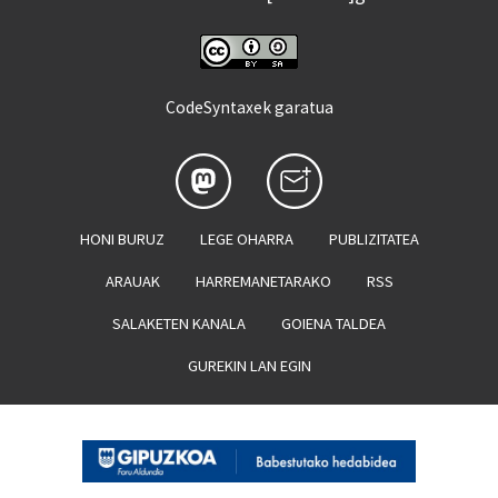
CodeSyntaxek garatua
HONI BURUZ
LEGE OHARRA
PUBLIZITATEA
ARAUAK
HARREMANETARAKO
RSS
SALAKETEN KANALA
GOIENA TALDEA
GUREKIN LAN EGIN