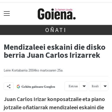
OÑATI
Mendizaleei eskaini die disko
berria Juan Carlos Irizarrek
Leire Kortabarria
2004ko martxoaren 25a
Entzun
Itzuli
Gehitu gaitzazu Googlen
Juan Carlos Irizar konposatzaile eta piano
jotzaile oñatiarrak mendizaleei eskaini die