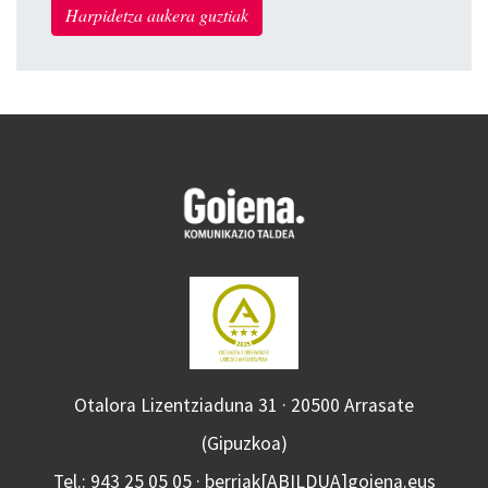
Harpidetza aukera guztiak
Otalora Lizentziaduna 31 · 20500 Arrasate
(Gipuzkoa)
Tel.: 943 25 05 05 · berriak[ABILDUA]goiena.eus