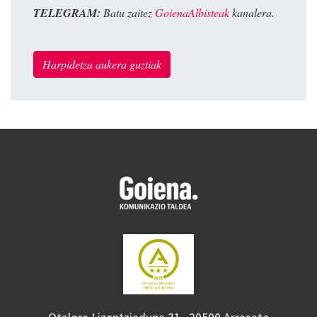
TELEGRAM:
Batu zaitez
GoienaAlbisteak
kanalera.
Harpidetza aukera guztiak