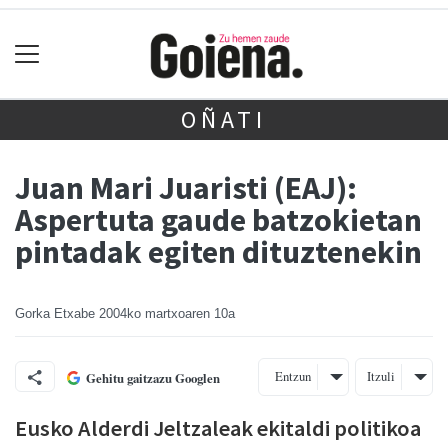
OÑATI
Juan Mari Juaristi (EAJ):
Aspertuta gaude batzokietan
pintadak egiten dituztenekin
Gorka Etxabe
2004ko martxoaren 10a
Entzun
Itzuli
Gehitu gaitzazu Googlen
Eusko Alderdi Jeltzaleak ekitaldi politikoa