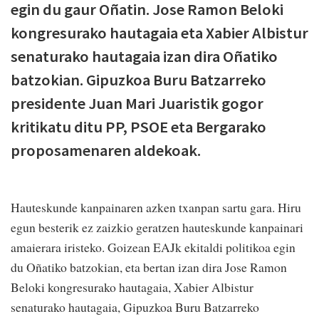
egin du gaur Oñatin. Jose Ramon Beloki
kongresurako hautagaia eta Xabier Albistur
senaturako hautagaia izan dira Oñatiko
batzokian. Gipuzkoa Buru Batzarreko
presidente Juan Mari Juaristik gogor
kritikatu ditu PP, PSOE eta Bergarako
proposamenaren aldekoak.
Hauteskunde kanpainaren azken txanpan sartu gara. Hiru
egun besterik ez zaizkio geratzen hauteskunde kanpainari
amaierara iristeko. Goizean EAJk ekitaldi politikoa egin
du Oñatiko batzokian, eta bertan izan dira Jose Ramon
Beloki kongresurako hautagaia, Xabier Albistur
senaturako hautagaia, Gipuzkoa Buru Batzarreko