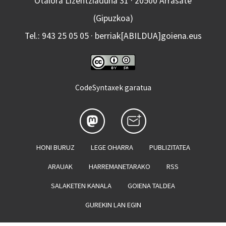
Otalora Lizentziaduna 31 · 20500 Arrasate
(Gipuzkoa)
Tel.: 943 25 05 05 · berriak[ABILDUA]goiena.eus
CodeSyntaxek garatua
HONI BURUZ
LEGE OHARRA
PUBLIZITATEA
ARAUAK
HARREMANETARAKO
RSS
SALAKETEN KANALA
GOIENA TALDEA
GUREKIN LAN EGIN