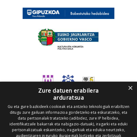
×
Zure datuen erabilera
arduratsua
Gu eta gure bazkideek cookieak eta antzeko teknologiak erabiltzen
ditugu zure gailuan informazioa gordetzeko eta eskuratzeko, eta
datu pertsonalak tratatzeko (adibidez, zure IP helbidea,
identifikatzaile bakarrak eta nabigazio-datuak), iragarki eta eduki
pertsonalizatuak eskaintzeko, iragarkiak eta edukia neurtzeko,
audientziaren inguruko ikuspegiak lortzeko eta zerbitzuak