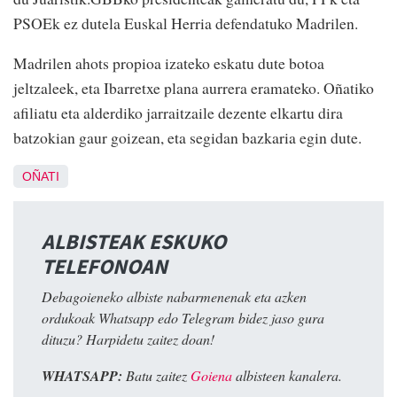
PSOEk ez dutela Euskal Herria defendatuko Madrilen.
Madrilen ahots propioa izateko eskatu dute botoa
jeltzaleek, eta Ibarretxe plana aurrera eramateko. Oñatiko
afiliatu eta alderdiko jarraitzaile dezente elkartu dira
batzokian gaur goizean, eta segidan bazkaria egin dute.
OÑATI
ALBISTEAK ESKUKO
TELEFONOAN
Debagoieneko albiste nabarmenenak eta azken
ordukoak Whatsapp edo Telegram bidez jaso gura
dituzu? Harpidetu zaitez doan!
WHATSAPP:
Batu zaitez
Goiena
albisteen kanalera.