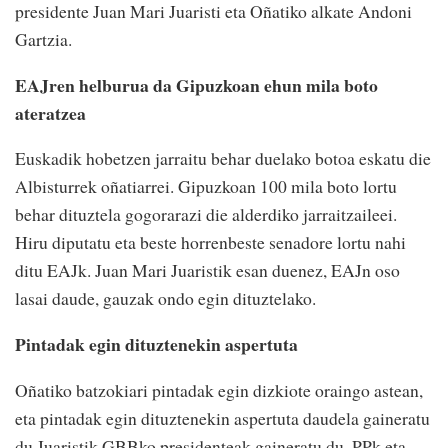
presidente Juan Mari Juaristi eta Oñatiko alkate Andoni
Gartzia.
EAJren helburua da Gipuzkoan ehun mila boto
ateratzea
Euskadik hobetzen jarraitu behar duelako botoa eskatu die
Albisturrek oñatiarrei. Gipuzkoan 100 mila boto lortu
behar dituztela gogorarazi die alderdiko jarraitzaileei.
Hiru diputatu eta beste horrenbeste senadore lortu nahi
ditu EAJk. Juan Mari Juaristik esan duenez, EAJn oso
lasai daude, gauzak ondo egin dituztelako.
Pintadak egin dituztenekin aspertuta
Oñatiko batzokiari pintadak egin dizkiote oraingo astean,
eta pintadak egin dituztenekin aspertuta daudela gaineratu
du Juaristik.GBBko presidenteak gaineratu du, PPk eta