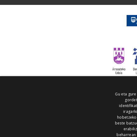
Gu eta gure
gordet
identifika
iragark
hobetzeko
beste batzu
erabili
beharrean 