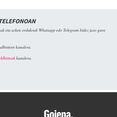
 TELEFONOAN
ak eta azken ordukoak Whatsapp edo Telegram bidez jaso gura
albisteen kanalera.
Albisteak
kanalera.