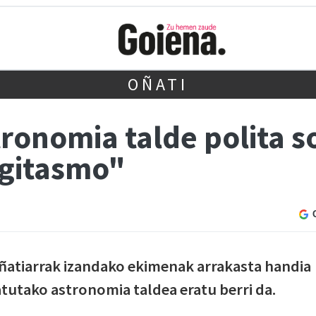
OÑATI
ronomia talde polita s
egitasmo"
atiarrak izandako ekimenak arrakasta handia
atutako astronomia taldea eratu berri da.