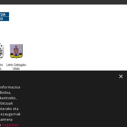
×
 informazioa
lbidea,
skaintzeko,
rbitzuak
etarako eta
 ezaugarriak
 baimena
zu
Iragarkien