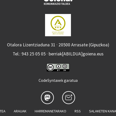
Otalora Lizentziaduna 31 · 20500 Arrasate (Gipuzkoa)
Tel.: 943 25 05 05 · berriak[ABILDUA]goiena.eus
CodeSyntaxek garatua
ATEA
ARAUAK
HARREMANETARAKO
RSS
SALAKETEN KAN