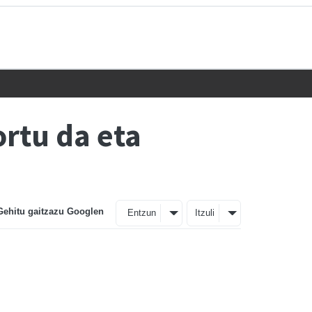
ortu da eta
Gehitu gaitzazu Googlen
Entzun
Itzuli