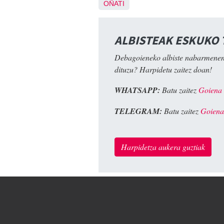
OÑATI
ALBISTEAK ESKUKO
Debagoieneko albiste nabarmenen
dituzu? Harpidetu zaitez doan!
WHATSAPP:
Batu zaitez
Goiena
TELEGRAM:
Batu zaitez
Goiena
Harpidetza aukera guztiak