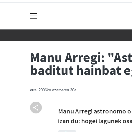
Manu Arregi: "Ast
baditut hainbat 
erral
2006ko azaroaren 30a
Manu Arregi astronomo oñ
izan du: hogei lagunek os