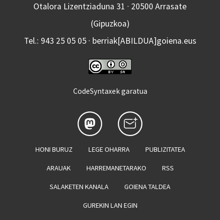
Otalora Lizentziaduna 31 · 20500 Arrasate
(Gipuzkoa)
Tel.: 943 25 05 05 · berriak[ABILDUA]goiena.eus
CodeSyntaxek garatua
HONI BURUZ
LEGE OHARRA
PUBLIZITATEA
ARAUAK
HARREMANETARAKO
RSS
SALAKETEN KANALA
GOIENA TALDEA
GUREKIN LAN EGIN