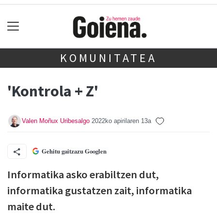
KOMUNITATEA
'Kontrola + Z'
Valen Moñux Uribesalgo
2022ko apirilaren 13a
Gehitu gaitzazu Googlen
Informatika asko erabiltzen dut,
informatika gustatzen zait, informatika
maite dut.