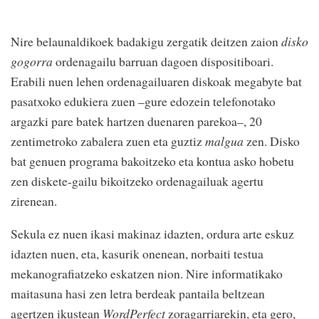
Nire belaunaldikoek badakigu zergatik deitzen zaion
disko
gogorra
ordenagailu barruan dagoen dispositiboari.
Erabili nuen lehen ordenagailuaren diskoak megabyte bat
pasatxoko edukiera zuen –gure edozein telefonotako
argazki pare batek hartzen duenaren parekoa–, 20
zentimetroko zabalera zuen eta guztiz
malgua
zen. Disko
bat genuen programa bakoitzeko eta kontua asko hobetu
zen diskete-gailu bikoitzeko ordenagailuak agertu
zirenean.
Sekula ez nuen ikasi makinaz idazten, ordura arte eskuz
idazten nuen, eta, kasurik onenean, norbaiti testua
mekanografiatzeko eskatzen nion. Nire informatikako
maitasuna hasi zen letra berdeak pantaila beltzean
agertzen ikustean
WordPerfect
zoragarriarekin, eta gero,