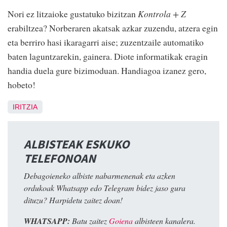
Nori ez litzaioke gustatuko bizitzan
Kontrola + Z
erabiltzea? Norberaren akatsak azkar zuzendu, atzera egin
eta berriro hasi ikaragarri aise; zuzentzaile automatiko
baten laguntzarekin, gainera. Diote informatikak eragin
handia duela gure bizimoduan. Handiagoa izanez gero,
hobeto!
IRITZIA
ALBISTEAK ESKUKO
TELEFONOAN
Debagoieneko albiste nabarmenenak eta azken
ordukoak Whatsapp edo Telegram bidez jaso gura
dituzu? Harpidetu zaitez doan!
WHATSAPP:
Batu zaitez
Goiena
albisteen kanalera.