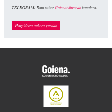
TELEGRAM:
Batu zaitez
GoienaAlbisteak
kanalera.
Harpidetza aukera guztiak