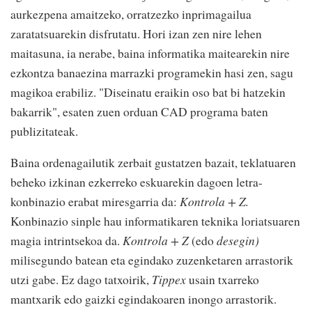
aurkezpena amaitzeko, orratzezko inprimagailua
zaratatsuarekin disfrutatu. Hori izan zen nire lehen
maitasuna, ia nerabe, baina informatika maitearekin nire
ezkontza banaezina marrazki programekin hasi zen, sagu
magikoa erabiliz. "Diseinatu eraikin oso bat bi hatzekin
bakarrik", esaten zuen orduan CAD programa baten
publizitateak.
Baina ordenagailutik zerbait gustatzen bazait, teklatuaren
beheko izkinan ezkerreko eskuarekin dagoen letra-
konbinazio erabat miresgarria da:
Kontrola + Z.
Konbinazio sinple hau informatikaren teknika loriatsuaren
magia intrintsekoa da.
Kontrola + Z
(edo
desegin)
milisegundo batean eta egindako zuzenketaren arrastorik
utzi gabe. Ez dago tatxoirik,
Tippex
usain txarreko
mantxarik edo gaizki egindakoaren inongo arrastorik.