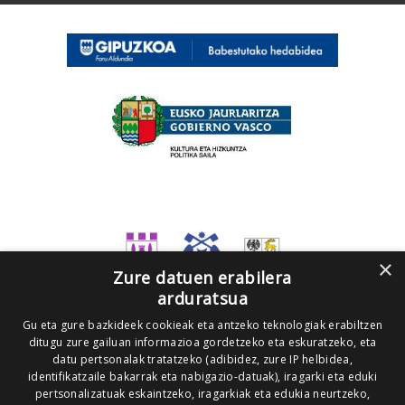
×
Zure datuen erabilera
arduratsua
Gu eta gure bazkideek cookieak eta antzeko teknologiak erabiltzen
ditugu zure gailuan informazioa gordetzeko eta eskuratzeko, eta
datu pertsonalak tratatzeko (adibidez, zure IP helbidea,
identifikatzaile bakarrak eta nabigazio-datuak), iragarki eta eduki
pertsonalizatuak eskaintzeko, iragarkiak eta edukia neurtzeko,