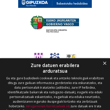
×
Zure datuen erabilera
arduratsua
Gu eta gure bazkideek cookieak eta antzeko teknologiak erabiltzen
ditugu zure gailuan informazioa gordetzeko eta eskuratzeko, eta
datu pertsonalak tratatzeko (adibidez, zure IP helbidea,
identifikatzaile bakarrak eta nabigazio-datuak), iragarki eta eduki
pertsonalizatuak eskaintzeko, iragarkiak eta edukia neurtzeko,
audientziaren inguruko ikuspegiak lortzeko eta zerbitzuak
hobetzeko.
Hirugarrenen hornitzaileek (4)
zure datuak ere trata