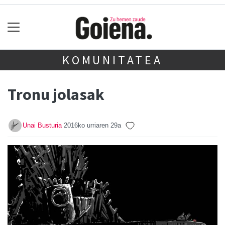
KOMUNITATEA
Tronu jolasak
Unai Busturia
2016ko urriaren 29a