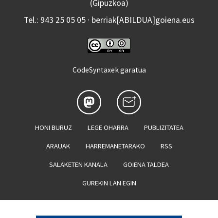
(Gipuzkoa)
Tel.: 943 25 05 05 · berriak[ABILDUA]goiena.eus
CodeSyntaxek garatua
HONI BURUZ
LEGE OHARRA
PUBLIZITATEA
ARAUAK
HARREMANETARAKO
RSS
SALAKETEN KANALA
GOIENA TALDEA
GUREKIN LAN EGIN