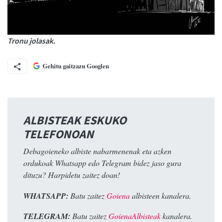
Tronu jolasak.
Gehitu gaitzazu Googlen
ALBISTEAK ESKUKO
TELEFONOAN
Debagoieneko albiste nabarmenenak eta azken
ordukoak Whatsapp edo Telegram bidez jaso gura
dituzu? Harpidetu zaitez doan!
WHATSAPP:
Batu zaitez
Goiena
albisteen kanalera.
TELEGRAM:
Batu zaitez
GoienaAlbisteak
kanalera.