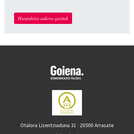
Harpidetza aukera guztiak
Otalora Lizentziaduna 31 · 20500 Arrasate