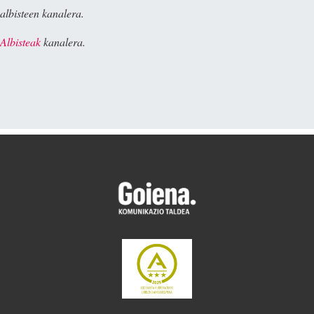
albisteen kanalera.
Albisteak
kanalera.