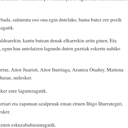
 bada, salmenta oso ona egin dutelako, baina batez ere pozik
agatik.
aldearekin, kantu batean denak elkarrekin aritu ginen. Eta
z, egun hau antolatzen lagundu duten guztiak eskertu nahiko
txe, Aitor Juaristi, Aitor Iturriaga, Arantza Otaduy, Maitena
duzue, milesker.
ker zure laguntzagatik.
iari eta zapatuan azalpenak eman zituen Iñigo Iñurrategiri,
esker.
i, zuen eskuzabaltasunagatik.