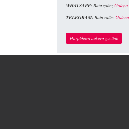
WHATSAPP:
Batu zaitez
Goiena
TELEGRAM:
Batu zaitez
Goiena
Harpidetza aukera guztiak