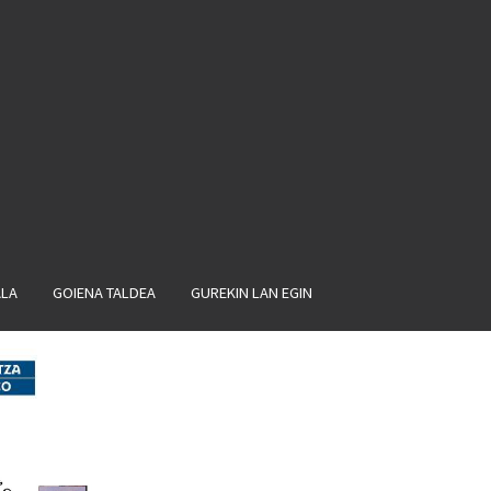
ALA
GOIENA TALDEA
GUREKIN LAN EGIN