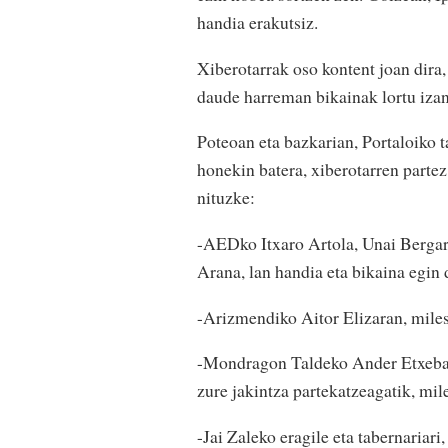
handia erakutsiz.
Xiberotarrak oso kontent joan dira,
daude harreman bikainak lortu izan
Poteoan eta bazkarian, Portaloiko t
honekin batera, xiberotarren parte
nituzke:
-AEDko Itxaro Artola, Unai Bergare
Arana, lan handia eta bikaina egin 
-Arizmendiko Aitor Elizaran, miles
-Mondragon Taldeko Ander Etxebarr
zure jakintza partekatzeagatik, mil
-Jai Zaleko eragile eta tabernariar