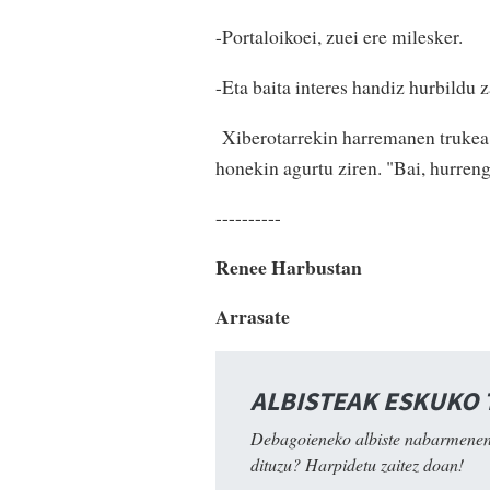
-Portaloikoei, zuei ere milesker.
-Eta baita interes handiz hurbildu z
Xiberotarrekin harremanen trukea 
honekin agurtu ziren. "Bai, hurren
----------
Renee Harbustan
Arrasate
ALBISTEAK ESKUKO
Debagoieneko albiste nabarmenen
dituzu? Harpidetu zaitez doan!