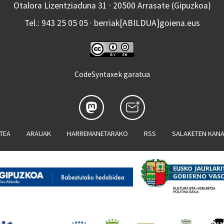
Otalora Lizentziaduna 31 · 20500 Arrasate (Gipuzkoa)
Tel.: 943 25 05 05 · berriak[ABILDUA]goiena.eus
CodeSyntaxek garatua
ATEA
ARAUAK
HARREMANETARAKO
RSS
SALAKETEN KAN