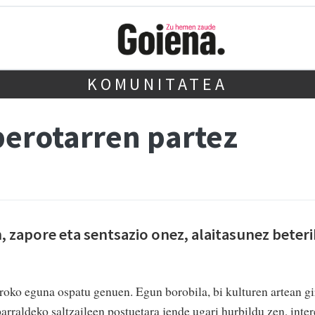
KOMUNITATEA
iberotarren partez
, zapore eta sentsazio onez, alaitasunez beteri
roko eguna ospatu genuen. Egun borobila, bi kulturen artean gi
arraldeko saltzaileen postuetara jende ugari hurbildu zen, inter