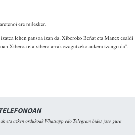
aretenoi ere milesker.
izatea lehen pausoa izan da, Xiberoko Beñat eta Manex esaldi
goan Xiberoa eta xiberotarrak ezagutzeko aukera izango da".
 TELEFONOAN
ak eta azken ordukoak Whatsapp edo Telegram bidez jaso gura