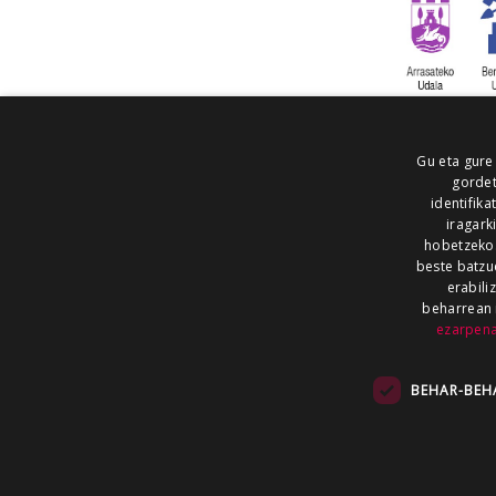
Gu eta gure
gordet
identifika
iragark
hobetzeko
beste batzu
erabili
beharrean 
ezarpen
AIARALDEA
AIKOR
AIURRI
ALEA
BEGITU
ERRAN
EUSKALERRIA IRRA
BEHAR-BEH
KRONIKA
MAILOPE
NOAUA
O