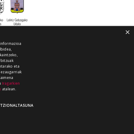
×
 informazioa
lbidea,
skaintzeko,
rbitzuak
etarako eta
 ezaugarriak
 baimena
zu
Iragarkien
k
atalean.
EITIA GUKA
AZKOITIA GUKA
BARRENA
GUKA
GUKA TELEBISTA
HIRUKA
TZIONALTASUNA
Z GUKA
ZUMAIA GUKA
28 KANALA