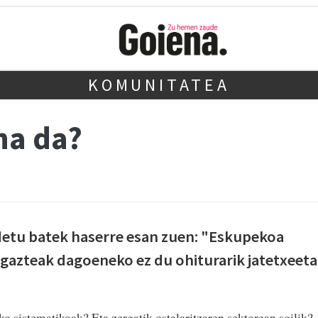
KOMUNITATEA
na da?
etu batek haserre esan zuen: "Eskupekoa
 gazteak dagoeneko ez du ohiturarik jatetxeet
o sistematikoak? Eta zergatik ostalaritzaren sektorean soilik?