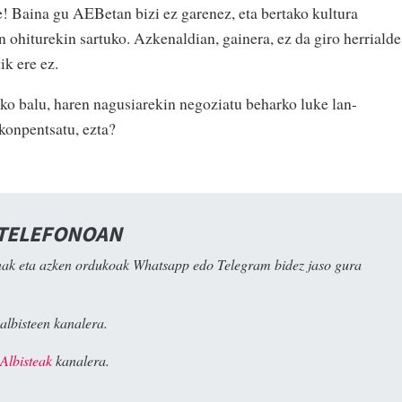
e! Baina gu AEBetan bizi ez garenez, eta bertako kultura
 ohiturekin sartuko. Azkenaldian, gainera, ez da giro herrialde
ik ere ez.
ko balu, haren nagusiarekin negoziatu beharko luke lan-
konpentsatu, ezta?
 TELEFONOAN
ak eta azken ordukoak Whatsapp edo Telegram bidez jaso gura
albisteen kanalera.
Albisteak
kanalera.