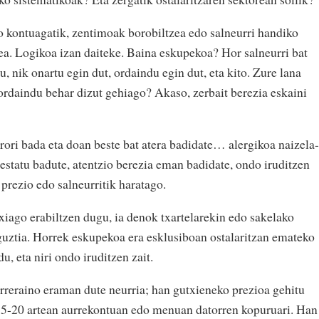
o kontuagatik, zentimoak borobiltzea edo salneurri handiko
a. Logikoa izan daiteke. Baina eskupekoa? Hor salneurri bat
, nik onartu egin dut, ordaindu egin dut, eta kito. Zure lana
 ordaindu behar dizut gehiago? Akaso, zerbait berezia eskaini
 erori bada eta doan beste bat atera badidate… alergikoa naizela-
prestatu badute, atentzio berezia eman badidate, ondo iruditzen
prezio edo salneurritik haratago.
xiago erabiltzen dugu, ia denok txartelarekin edo sakelako
guztia. Horrek eskupekoa era esklusiboan ostalaritzan emateko
, eta niri ondo iruditzen zait.
reraino eraman dute neurria; han gutxieneko prezioa gehitu
%15-20 artean aurrekontuan edo menuan datorren kopuruari. Han