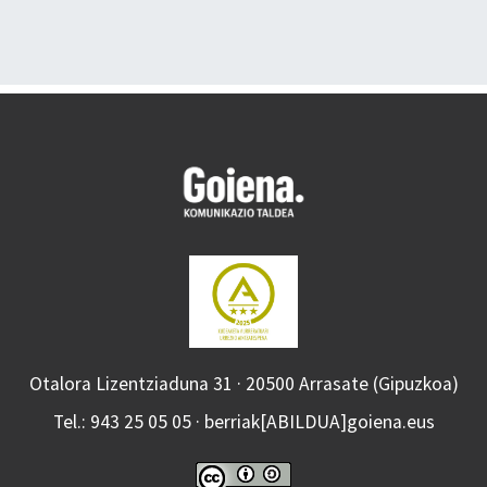
Otalora Lizentziaduna 31 · 20500 Arrasate (Gipuzkoa)
Tel.: 943 25 05 05 · berriak[ABILDUA]goiena.eus