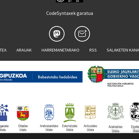
CodeSyntaxek garatua
ATEA
ARAUAK
HARREMANETARAKO
RSS
SALAKETEN KAN