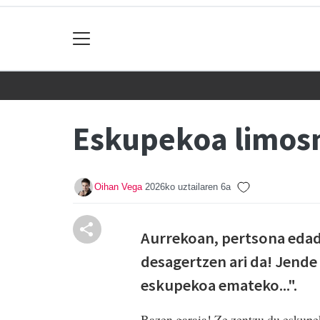
Eskupekoa limos
Oihan Vega
2026ko uztailaren 6a
Aurrekoan, pertsona edad
desagertzen ari da! Jende
eskupekoa emateko...".
Bazen garaia! Ze zentzu du eskupek