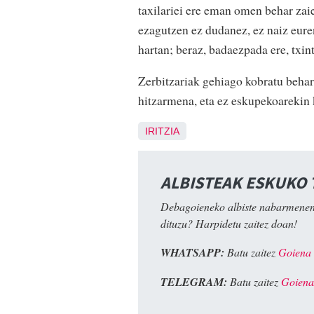
taxilariei ere eman omen behar zai
ezagutzen ez dudanez, ez naiz euren
hartan; beraz, badaezpada ere, txint
Zerbitzariak gehiago kobratu behar
hitzarmena, eta ez eskupekoarekin 
IRITZIA
ALBISTEAK ESKUKO
Debagoieneko albiste nabarmenen
dituzu? Harpidetu zaitez doan!
WHATSAPP:
Batu zaitez
Goiena
TELEGRAM:
Batu zaitez
Goiena