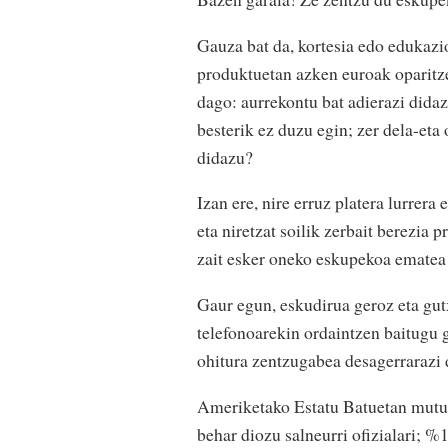
Gauza bat da, kortesia edo edukazi
produktuetan azken euroak oparitze
dago: aurrekontu bat adierazi didazu
besterik ez duzu egin; zer dela-eta
didazu?
Izan ere, nire erruz platera lurrera
eta niretzat soilik zerbait berezia 
zait esker oneko eskupekoa ematea 
Gaur egun, eskudirua geroz eta gut
telefonoarekin ordaintzen baitugu 
ohitura zentzugabea desagerrarazi du
Ameriketako Estatu Batuetan mutur
behar diozu salneurri ofizialari; 