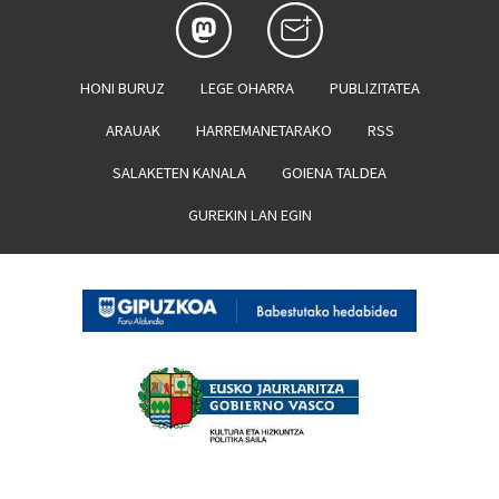
HONI BURUZ
LEGE OHARRA
PUBLIZITATEA
ARAUAK
HARREMANETARAKO
RSS
SALAKETEN KANALA
GOIENA TALDEA
GUREKIN LAN EGIN