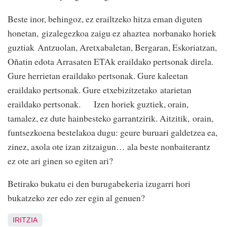
Beste inor, behingoz, ez erailtzeko hitza eman diguten
honetan, gizalegezkoa zaigu ez ahaztea norbanako horiek
guztiak Antzuolan, Aretxabaletan, Bergaran, Eskoriatzan,
Oñatin edota Arrasaten ETAk eraildako pertsonak direla.
Gure herrietan eraildako pertsonak. Gure kaleetan
eraildako pertsonak. Gure etxebizitzetako atarietan
eraildako pertsonak. Izen horiek guztiek, orain,
tamalez, ez dute hainbesteko garrantzirik. Aitzitik, orain,
funtsezkoena bestelakoa dugu: geure buruari galdetzea ea,
zinez, axola ote izan zitzaigun… ala beste nonbaiterantz
ez ote ari ginen so egiten ari?
Betirako bukatu ei den burugabekeria izugarri hori
bukatzeko zer edo zer egin al genuen?
IRITZIA