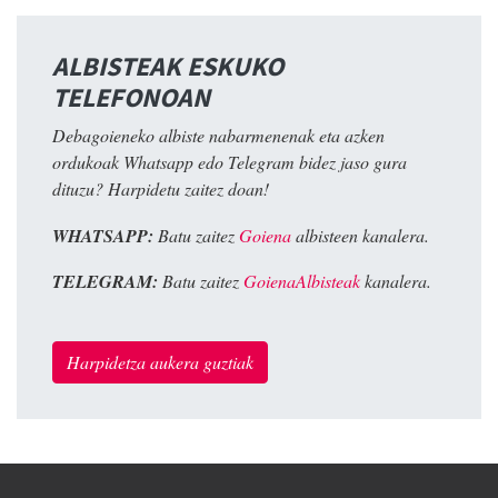
ALBISTEAK ESKUKO
TELEFONOAN
Debagoieneko albiste nabarmenenak eta azken
ordukoak Whatsapp edo Telegram bidez jaso gura
dituzu? Harpidetu zaitez doan!
WHATSAPP:
Batu zaitez
Goiena
albisteen kanalera.
TELEGRAM:
Batu zaitez
GoienaAlbisteak
kanalera.
Harpidetza aukera guztiak