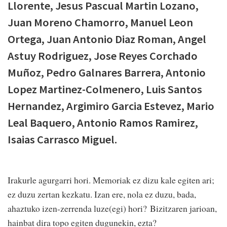
Llorente, Jesus Pascual Martin Lozano,
Juan Moreno Chamorro, Manuel Leon
Ortega, Juan Antonio Diaz Roman, Angel
Astuy Rodriguez, Jose Reyes Corchado
Muñoz, Pedro Galnares Barrera, Antonio
Lopez Martinez-Colmenero, Luis Santos
Hernandez, Argimiro Garcia Estevez, Mario
Leal Baquero, Antonio Ramos Ramirez,
Isaias Carrasco Miguel.
Irakurle agurgarri hori. Memoriak ez dizu kale egiten ari;
ez duzu zertan kezkatu. Izan ere, nola ez duzu, bada,
ahaztuko izen-zerrenda luze(egi) hori? Bizitzaren jarioan,
hainbat dira topo egiten dugunekin, ezta?