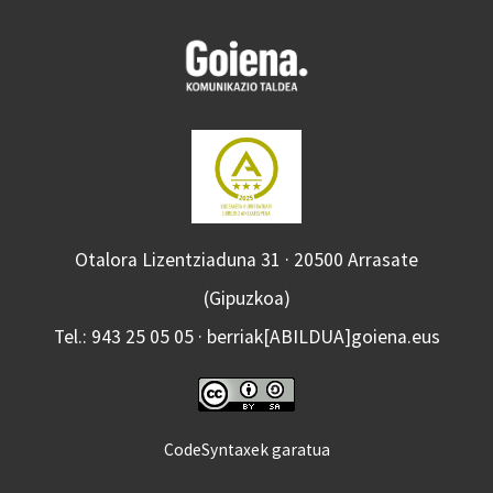
Otalora Lizentziaduna 31 · 20500 Arrasate
(Gipuzkoa)
Tel.: 943 25 05 05 · berriak[ABILDUA]goiena.eus
CodeSyntaxek garatua