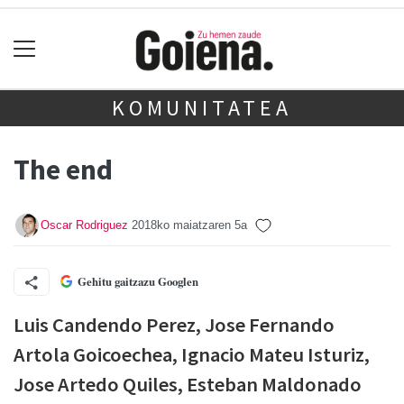
KOMUNITATEA
The end
Oscar Rodriguez
2018ko maiatzaren 5a
Gehitu gaitzazu Googlen
Luis Candendo Perez, Jose Fernando
Artola Goicoechea, Ignacio Mateu Isturiz,
Jose Artedo Quiles, Esteban Maldonado