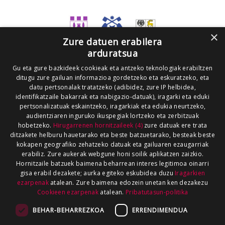
×
Zure datuen erabilera
arduratsua
Gu eta gure bazkideek cookieak eta antzeko teknologiak erabiltzen
ditugu zure gailuan informazioa gordetzeko eta eskuratzeko, eta
datu pertsonalak tratatzeko (adibidez, zure IP helbidea,
identifikatzaile bakarrak eta nabigazio-datuak), iragarki eta eduki
pertsonalizatuak eskaintzeko, iragarkiak eta edukia neurtzeko,
audientziaren inguruko ikuspegiak lortzeko eta zerbitzuak
hobetzeko.
Hirugarrenen hornitzaileek (4)
zure datuak ere trata
ditzakete helburu hauetarako eta beste batzuetarako, besteak beste
kokapen geografiko zehatzeko datuak eta gailuaren ezaugarriak
erabiliz. Zure aukerak webgune honi soilik aplikatzen zaizkio.
Hornitzaile batzuek baimena beharrean interes legitimoa oinarri
gisa erabil dezakete; aurka egiteko eskubidea duzu
Iragarkien
ezarpenak
atalean. Zure baimena edozein unetan ken dezakezu
Cookieen ezarpenak
atalean.
Pribatutasun-politika
BEHAR-BEHARREZKOA
ERRENDIMENDUA