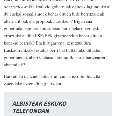
abertzalea
-rekin koalizio gobernuak egiteak lagunduko al
du euskal sozialismoak behar dituen bide berritzaileak,
alternatiboak eta propioak aurkitzen? Bigarrena:
gobernuko egunerokotasunean buru-belarri egoteak
erraztuko al ditu PSE-EEk gizartearekin behar dituen
konexio berriak? Eta hirugarrena: zeintzuk dira
Euskadirentzako estatus berri bat bultzatuko dituzten
gobernuetan, abertzaletasun eremutik, parte hartzearen
abantailak?
Barkatuko nauzue, baina erantzunak ez ditut idatziko.
Zuendako uzten ditut gaurkoan.
ALBISTEAK ESKUKO
TELEFONOAN