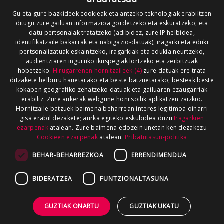
Gu eta gure bazkideek cookieak eta antzeko teknologiak erabiltzen
ditugu zure gailuan informazioa gordetzeko eta eskuratzeko, eta
datu pertsonalak tratatzeko (adibidez, zure IP helbidea,
identifikatzaile bakarrak eta nabigazio-datuak), iragarki eta eduki
pertsonalizatuak eskaintzeko, iragarkiak eta edukia neurtzeko,
audientziaren inguruko ikuspegiak lortzeko eta zerbitzuak
hobetzeko.
Hirugarrenen hornitzaileek (4)
zure datuak ere trata
ditzakete helburu hauetarako eta beste batzuetarako, besteak beste
kokapen geografiko zehatzeko datuak eta gailuaren ezaugarriak
erabiliz. Zure aukerak webgune honi soilik aplikatzen zaizkio.
Hornitzaile batzuek baimena beharrean interes legitimoa oinarri
gisa erabil dezakete; aurka egiteko eskubidea duzu
Iragarkien
ezarpenak
atalean. Zure baimena edozein unetan ken dezakezu
Cookieen ezarpenak
atalean.
Pribatutasun-politika
BEHAR-BEHARREZKOA
ERRENDIMENDUA
BIDERATZEA
FUNTZIONALTASUNA
GUZTIAK ONARTU
GUZTIAK UKATU