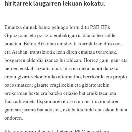
hiritarrek laugarren lekuan kokatu.
Emaitza duinak baino gehiago lortu ditu PSE-EEk
Gipuzkoan, eta posizio erabakigarria dauka herrialde
honetan. Baina Bizkaian emaitzak txarrak izan dira oso,
eta Araban, trantsiziotik izan diren emaitza txarrenak,
bosgarren alderdia izanez lurraldean.
Horrez gain, gaur eta
hemen euskal sozialismoak hiru erronka handi dauzka:
eredu gizarte-ekonomiko alternatibo, berritzaile eta propio
bat asmatzea; gizarte eragileekin eta gizartearekin
orokorrean beste era bateko erlazio bat eraikitzea; eta
Euskadiren eta Espainiaren etorkizun instituzionalaren
gainean jarrera bat adostea, eztabaida ireki eta sakon baten
ondoren.
Eta orain nire zalantzak. Lehena: PNV edo
eskuin