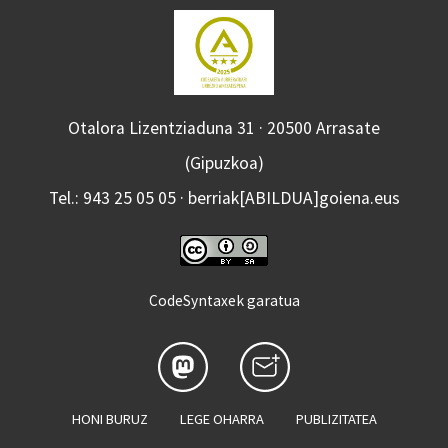
Otalora Lizentziaduna 31 · 20500 Arrasate
(Gipuzkoa)
Tel.: 943 25 05 05 · berriak[ABILDUA]goiena.eus
CodeSyntaxek garatua
HONI BURUZ
LEGE OHARRA
PUBLIZITATEA