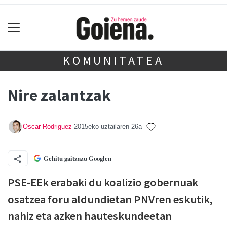
KOMUNITATEA
Nire zalantzak
Oscar Rodriguez
2015eko uztailaren 26a
Gehitu gaitzazu Googlen
PSE-EEk erabaki du koalizio gobernuak
osatzea foru aldundietan PNVren eskutik,
nahiz eta azken hauteskundeetan