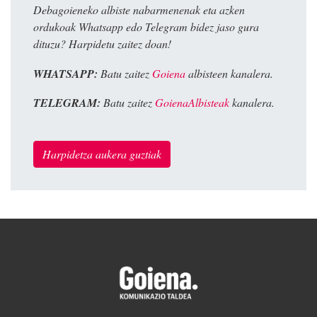
Debagoieneko albiste nabarmenenak eta azken
ordukoak Whatsapp edo Telegram bidez jaso gura
dituzu? Harpidetu zaitez doan!
WHATSAPP:
Batu zaitez
Goiena
albisteen kanalera.
TELEGRAM:
Batu zaitez
GoienaAlbisteak
kanalera.
Harpidetza aukera guztiak