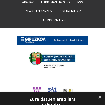
ARAUAK
HARREMANETARAKO
RSS
SALAKETEN KANALA
GOIENA TALDEA
GUREKIN LAN EGIN
×
Zure datuen erabilera
arduratsua