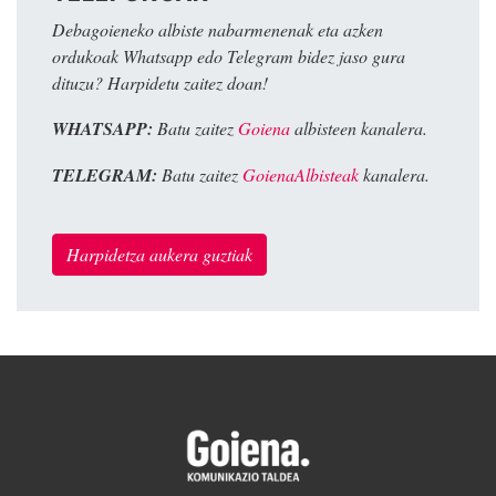
Debagoieneko albiste nabarmenenak eta azken
ordukoak Whatsapp edo Telegram bidez jaso gura
dituzu? Harpidetu zaitez doan!
WHATSAPP:
Batu zaitez
Goiena
albisteen kanalera.
TELEGRAM:
Batu zaitez
GoienaAlbisteak
kanalera.
Harpidetza aukera guztiak