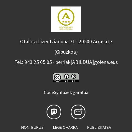
Otalora Lizentziaduna 31 · 20500 Arrasate
(Gipuzkoa)
Tel.: 943 25 05 05 · berriak[ABILDUA]goiena.eus
CodeSyntaxek garatua
HONI BURUZ
LEGE OHARRA
PUBLIZITATEA