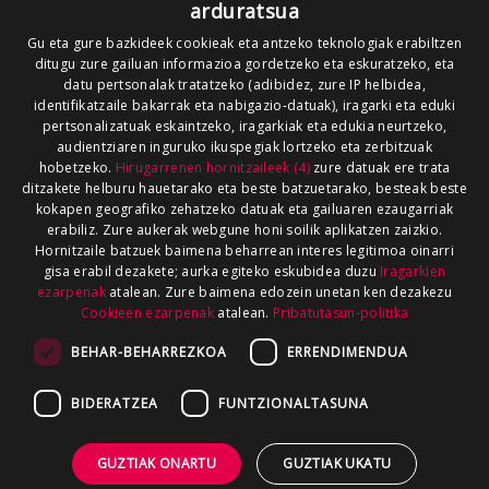
arduratsua
Gu eta gure bazkideek cookieak eta antzeko teknologiak erabiltzen
ditugu zure gailuan informazioa gordetzeko eta eskuratzeko, eta
datu pertsonalak tratatzeko (adibidez, zure IP helbidea,
identifikatzaile bakarrak eta nabigazio-datuak), iragarki eta eduki
pertsonalizatuak eskaintzeko, iragarkiak eta edukia neurtzeko,
audientziaren inguruko ikuspegiak lortzeko eta zerbitzuak
hobetzeko.
Hirugarrenen hornitzaileek (4)
zure datuak ere trata
ditzakete helburu hauetarako eta beste batzuetarako, besteak beste
kokapen geografiko zehatzeko datuak eta gailuaren ezaugarriak
erabiliz. Zure aukerak webgune honi soilik aplikatzen zaizkio.
Hornitzaile batzuek baimena beharrean interes legitimoa oinarri
gisa erabil dezakete; aurka egiteko eskubidea duzu
Iragarkien
ezarpenak
atalean. Zure baimena edozein unetan ken dezakezu
Cookieen ezarpenak
atalean.
Pribatutasun-politika
BEHAR-BEHARREZKOA
ERRENDIMENDUA
BIDERATZEA
FUNTZIONALTASUNA
GUZTIAK ONARTU
GUZTIAK UKATU