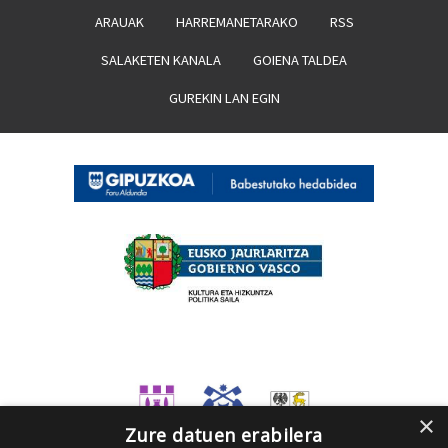
ARAUAK
HARREMANETARAKO
RSS
SALAKETEN KANALA
GOIENA TALDEA
GUREKIN LAN EGIN
×
Zure datuen erabilera