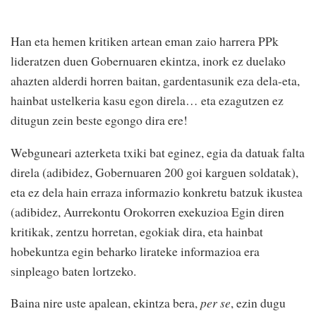
Han eta hemen kritiken artean eman zaio harrera PPk
lideratzen duen Gobernuaren ekintza, inork ez duelako
ahazten alderdi horren baitan, gardentasunik eza dela-eta,
hainbat ustelkeria kasu egon direla… eta ezagutzen ez
ditugun zein beste egongo dira ere!
Webguneari azterketa txiki bat eginez, egia da datuak falta
direla (adibidez, Gobernuaren 200 goi karguen soldatak),
eta ez dela hain erraza informazio konkretu batzuk ikustea
(adibidez, Aurrekontu Orokorren exekuzioa Egin diren
kritikak, zentzu horretan, egokiak dira, eta hainbat
hobekuntza egin beharko lirateke informazioa era
sinpleago baten lortzeko.
Baina nire uste apalean, ekintza bera,
per se
, ezin dugu