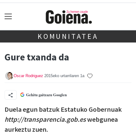
KOMUNITATEA
Gure txanda da
Oscar Rodriguez
2015eko urtarrilaren 1a
Gehitu gaitzazu Googlen
Duela egun batzuk Estatuko Gobernuak
http://transparencia.gob.es
webgunea
aurkeztu zuen.