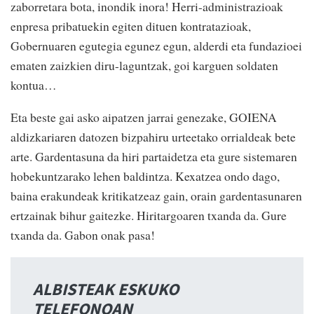
zaborretara bota, inondik inora! Herri-administrazioak
enpresa pribatuekin egiten dituen kontratazioak,
Gobernuaren egutegia egunez egun, alderdi eta fundazioei
ematen zaizkien diru-laguntzak, goi karguen soldaten
kontua…
Eta beste gai asko aipatzen jarrai genezake, GOIENA
aldizkariaren datozen bizpahiru urteetako orrialdeak bete
arte. Gardentasuna da hiri partaidetza eta gure sistemaren
hobekuntzarako lehen baldintza. Kexatzea ondo dago,
baina erakundeak kritikatzeaz gain, orain gardentasunaren
ertzainak bihur gaitezke. Hiritargoaren txanda da. Gure
txanda da. Gabon onak pasa!
ALBISTEAK ESKUKO
TELEFONOAN