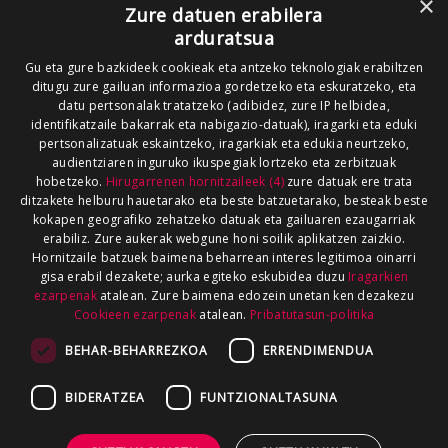
×
Zure datuen erabilera
arduratsua
Gu eta gure bazkideek cookieak eta antzeko teknologiak erabiltzen
ditugu zure gailuan informazioa gordetzeko eta eskuratzeko, eta
datu pertsonalak tratatzeko (adibidez, zure IP helbidea,
identifikatzaile bakarrak eta nabigazio-datuak), iragarki eta eduki
pertsonalizatuak eskaintzeko, iragarkiak eta edukia neurtzeko,
audientziaren inguruko ikuspegiak lortzeko eta zerbitzuak
hobetzeko.
Hirugarrenen hornitzaileek (4)
zure datuak ere trata
ditzakete helburu hauetarako eta beste batzuetarako, besteak beste
kokapen geografiko zehatzeko datuak eta gailuaren ezaugarriak
erabiliz. Zure aukerak webgune honi soilik aplikatzen zaizkio.
Hornitzaile batzuek baimena beharrean interes legitimoa oinarri
gisa erabil dezakete; aurka egiteko eskubidea duzu
Iragarkien
ezarpenak
atalean. Zure baimena edozein unetan ken dezakezu
Cookieen ezarpenak
atalean.
Pribatutasun-politika
BEHAR-BEHARREZKOA
ERRENDIMENDUA
BIDERATZEA
FUNTZIONALTASUNA