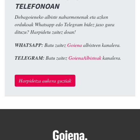
TELEFONOAN
Debagoieneko albiste nabarmenenak eta azken
ordukoak Whatsapp edo Telegram bidez jaso gura
dituzu? Harpidetu zaitez doan!
WHATSAPP:
Batu zaitez
Goiena
albisteen kanalera.
TELEGRAM:
Batu zaitez
GoienaAlbisteak
kanalera.
Harpidetza aukera guztiak