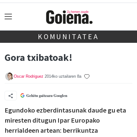
KOMUNITATEA
Gora txibatoak!
Oscar Rodriguez
2014ko uztailaren 8a
Gehitu gaitzazu Googlen
E
gundoko ezberdintasunak daude gu eta
miresten ditugun Ipar Europako
herrialdeen artean: berrikuntza