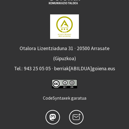
Otalora Lizentziaduna 31 · 20500 Arrasate
(Gipuzkoa)
Tel.: 943 25 05 05 · berriak[ABILDUA]goiena.eus
CodeSyntaxek garatua