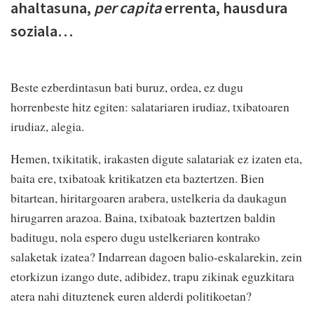
ahaltasuna,
per capita
errenta, hausdura
soziala…
B
este ezberdintasun bati buruz, ordea, ez dugu
horrenbeste hitz egiten: salatariaren irudiaz, txibatoaren
irudiaz, alegia.
Hemen, txikitatik, irakasten digute salatariak ez izaten eta,
baita ere, txibatoak kritikatzen eta baztertzen. Bien
bitartean, hiritargoaren arabera, ustelkeria da daukagun
hirugarren arazoa. Baina, txibatoak baztertzen baldin
baditugu, nola espero dugu ustelkeriaren kontrako
salaketak izatea? Indarrean dagoen balio-eskalarekin, zein
etorkizun izango dute, adibidez, trapu zikinak eguzkitara
atera nahi dituztenek euren alderdi politikoetan?