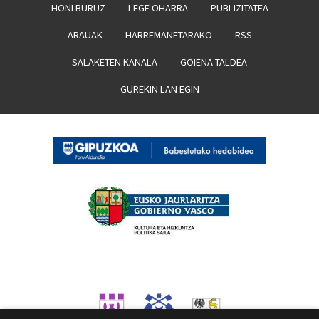
HONI BURUZ
LEGE OHARRA
PUBLIZITATEA
ARAUAK
HARREMANETARAKO
RSS
SALAKETEN KANALA
GOIENA TALDEA
GUREKIN LAN EGIN