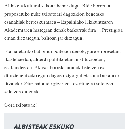
Aldaketa kultural sakona behar dugu. Bide horretan,
proposatuko nuke txibatoari dagozkion benetako
esanahiak berreskuratzea – Espainiako Hizkuntzaren
Akademiaren hiztegian denak baikorrak dira –. Prestigioa
eman diezaiegun, balioan jar ditzagun.
Eta haietariko bat bihur gaitezen denok, gure enpresetan,
ikastetxeetan, alderdi politikoetan, instituzioetan,
erakundeetan. Akaso, horrela, arauak betetzen ez
dituztenentzako egun dagoen zigorgabetasuna bukatuko
litzateke. Ziur baitaude gizarteak ez dituela txalotzen
salatzen dutenak.
Gora txibatoak!
ALBISTEAK ESKUKO