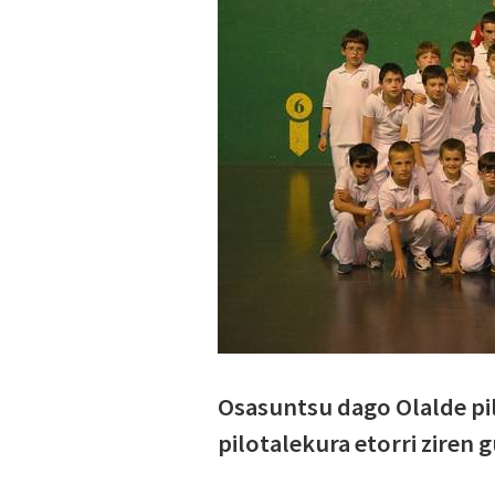
Osasuntsu dago Olalde pil
pilotalekura etorri ziren g