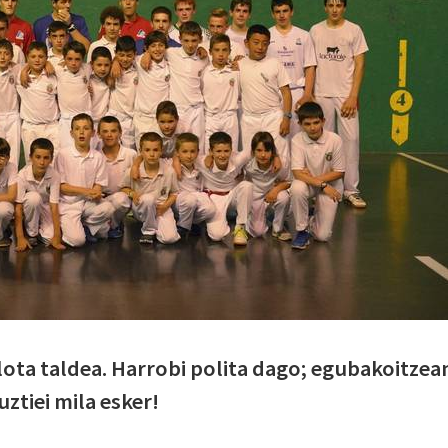
ota taldea. Harrobi polita dago; egubakoitzea
uztiei mila esker!