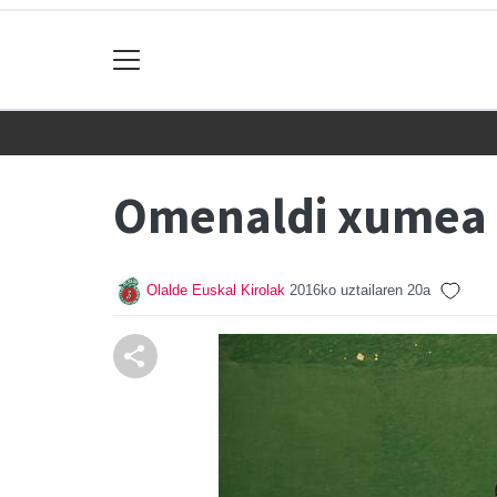
Omenaldi xumea 
Olalde Euskal Kirolak
2016ko uztailaren 20a