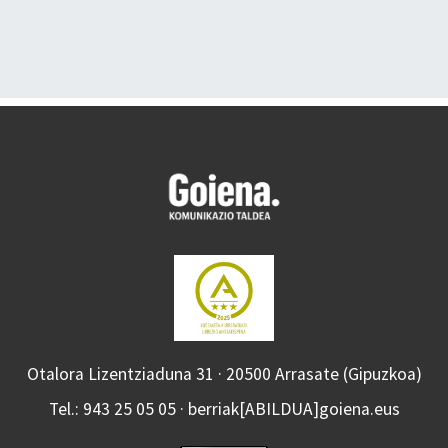
Otalora Lizentziaduna 31 · 20500 Arrasate (Gipuzkoa)
Tel.: 943 25 05 05 · berriak[ABILDUA]goiena.eus