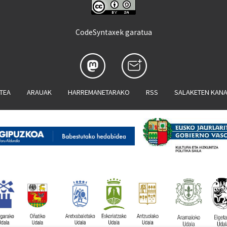
CodeSyntaxek garatua
ATEA
ARAUAK
HARREMANETARAKO
RSS
SALAKETEN KAN