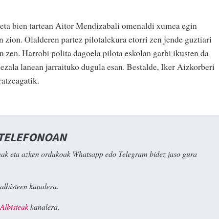
n, eta bien tartean Aitor Mendizabali omenaldi xumea egin
n zion. Olalderen partez pilotalekura etorri zen jende guztiari
n zen. Harrobi polita dagoela pilota eskolan garbi ikusten da
bezala lanean jarraituko dugula esan. Bestalde, Iker Aizkorberi
ratzeagatik.
 TELEFONOAN
ak eta azken ordukoak Whatsapp edo Telegram bidez jaso gura
albisteen kanalera.
Albisteak
kanalera.