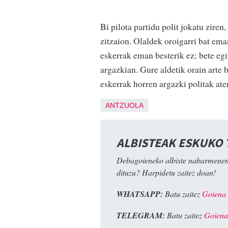
Bi pilota partidu polit jokatu zire
zitzaion. Olaldek oroigarri bat ema
eskerrak eman besterik ez; bete egi
argazkian. Gure aldetik orain arte 
eskerrak horren argazki politak ate
ANTZUOLA
ALBISTEAK ESKUKO
Debagoieneko albiste nabarmenen
dituzu? Harpidetu zaitez doan!
WHATSAPP:
Batu zaitez
Goiena
TELEGRAM:
Batu zaitez
Goiena