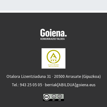
Otalora Lizentziaduna 31 · 20500 Arrasate (Gipuzkoa)
Tel.: 943 25 05 05 · berriak[ABILDUA]goiena.eus