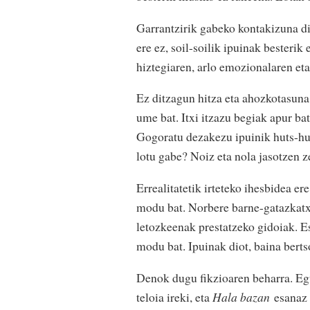
Garrantzirik gabeko kontakizuna di
ere ez, soil-soilik ipuinak besterik
hiztegiaren, arlo emozionalaren et
Ez ditzagun hitza eta ahozkotasuna 
ume bat. Itxi itzazu begiak apur bat
Gogoratu dezakezu ipuinik huts-hu
lotu gabe? Noiz eta nola jasotzen 
Errealitatetik irteteko ihesbidea er
modu bat. Norbere barne-gatazkatx
letozkeenak prestatzeko gidoiak. E
modu bat. Ipuinak diot, baina berts
Denok dugu fikzioaren beharra. Eg
teloia ireki, eta
Hala bazan
esanaz 