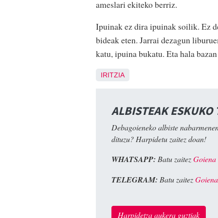
ameslari ekiteko berriz.
Ipuinak ez dira ipuinak soilik. Ez 
bideak eten. Jarrai dezagun liburue
katu, ipuina bukatu. Eta hala bazan
IRITZIA
ALBISTEAK ESKUKO
Debagoieneko albiste nabarmenen
dituzu? Harpidetu zaitez doan!
WHATSAPP:
Batu zaitez
Goiena
TELEGRAM:
Batu zaitez
Goiena
Harpidetza aukera guztiak