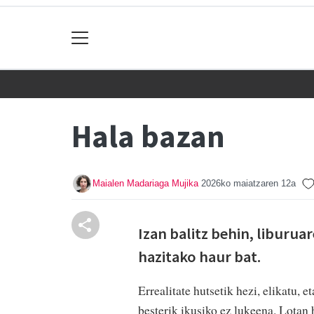
Hala bazan
Maialen Madariaga Mujika
2026ko maiatzaren 12a
Izan balitz behin, liburua
hazitako haur bat.
Errealitate hutsetik hezi, elikatu, e
besterik ikusiko ez lukeena. Lotan