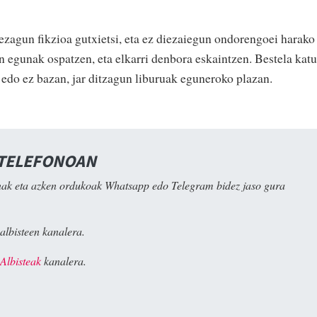
dezagun fikzioa gutxietsi, eta ez diezaiegun ondorengoei harako
n egunak ospatzen, eta elkarri denbora eskaintzen. Bestela katu
 edo ez bazan, jar ditzagun liburuak eguneroko plazan.
 TELEFONOAN
ak eta azken ordukoak Whatsapp edo Telegram bidez jaso gura
albisteen kanalera.
Albisteak
kanalera.