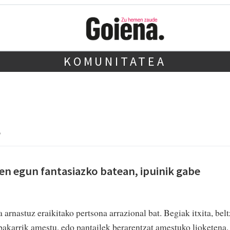
KOMUNITATEA
ren egun fantasiazko batean, ipuinik gabe
ta arnastuz eraikitako pertsona arrazional bat. Begiak itxita, bel
 bakarrik amestu, edo pantailek berarentzat amestuko lioketena.