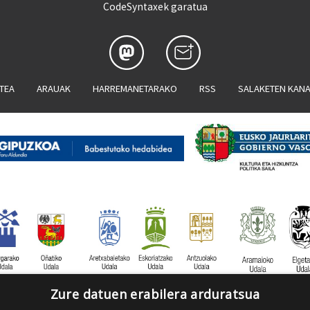
CodeSyntaxek garatua
ATEA
ARAUAK
HARREMANETARAKO
RSS
SALAKETEN KAN
Zure datuen erabilera arduratsua