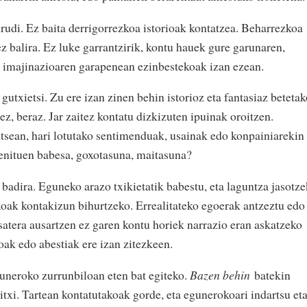
rudi. Ez baita derrigorrezkoa istorioak kontatzea. Beharrezkoa
 ez balira. Ez luke garrantzirik, kontu hauek gure garunaren,
a imajinazioaren garapenean ezinbestekoak izan ezean.
gutxietsi. Zu ere izan zinen behin istorioz eta fantasiaz beteta
ez, beraz. Jar zaitez kontatu dizkizuten ipuinak oroitzen.
tsean, hari lotutako sentimenduak, usainak edo konpainiarekin
zenituen babesa, goxotasuna, maitasuna?
e badira. Eguneko arazo txikietatik babestu, eta laguntza jasotz
oak kontakizun bihurtzeko. Errealitateko egoerak antzeztu edo
satera ausartzen ez garen kontu horiek narrazio eran askatzeko
oak edo abestiak ere izan zitezkeen.
uneroko zurrunbiloan eten bat egiteko.
Bazen behin
batekin
itxi. Tartean kontatutakoak gorde, eta egunerokoari indartsu et