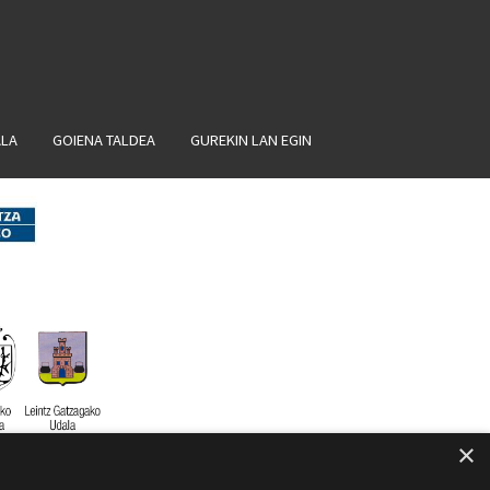
ALA
GOIENA TALDEA
GUREKIN LAN EGIN
×