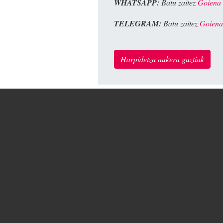
WHATSAPP:
Batu zaitez
Goiena
TELEGRAM:
Batu zaitez
Goiena
Harpidetza aukera guztiak