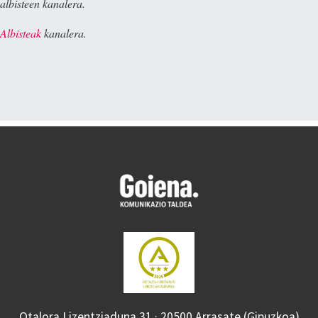
albisteen kanalera.
Albisteak
kanalera.
Otalora Lizentziaduna 31 · 20500 Arrasate (Gipuzkoa)