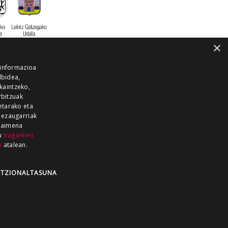
×
 informazioa
lbidea,
skaintzeko,
rbitzuak
etarako eta
 ezaugarriak
 baimena
zu
Iragarkien
k
atalean.
EITIA GUKA
AZKOITIA GUKA
BARRENA
GUKA
GUKA TELEBISTA
HIRUKA
TZIONALTASUNA
Z GUKA
ZUMAIA GUKA
28 KANALA