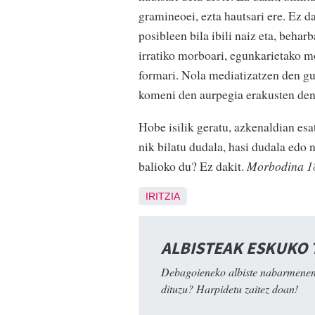
gramineoei, ezta hautsari ere. Ez d
posibleen bila ibili naiz eta, behar
irratiko morboari, egunkarietako mo
formari. Nola mediatizatzen den gu
komeni den aurpegia erakusten den 
Hobe isilik geratu, azkenaldian esa
nik bilatu dudala, hasi dudala edo 
balioko du? Ez dakit.
Morbodina 18
IRITZIA
ALBISTEAK ESKUKO
Debagoieneko albiste nabarmenen
dituzu? Harpidetu zaitez doan!