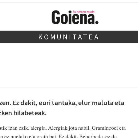
KOMUNITATEA
zen. Ez dakit, euri tantaka, elur maluta eta
zken hilabeteak.
tik izan ezik, alergia. Alergiak jota nabil. Gramineoei eta
tan ez nuelako eta orain bai. Ez dakit. Beharbada, ez da