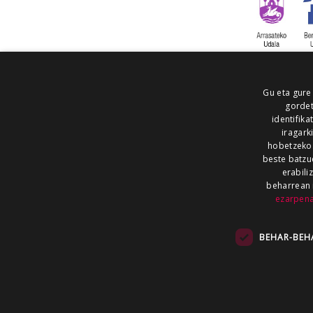
Gu eta gure
gordet
identifika
iragark
hobetzeko
beste batzu
erabili
beharrean 
ezarpen
AIARALDEA
AIKOR
AIURRI
ALEA
BEGITU
ERRAN
EUSKALERRIA IRRA
BEHAR-BEH
KRONIKA
MAILOPE
NOAUA
O