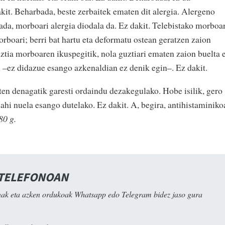
akit. Beharbada, beste zerbaitek ematen dit alergia. Alergeno
bada, morboari alergia diodala da. Ez dakit. Telebistako morboar
rboari; berri bat hartu eta deformatu ostean geratzen zaion
ztia morboaren ikuspegitik, nola guztiari ematen zaion buelta 
–ez didazue esango azkenaldian ez denik egin–. Ez dakit.
ten denagatik garesti ordaindu dezakegulako. Hobe isilik, gero
nahi nuela esango dutelako. Ez dakit. A, begira, antihistaminiko
0 g.
 TELEFONOAN
ak eta azken ordukoak Whatsapp edo Telegram bidez jaso gura