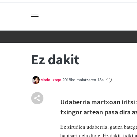
Ez dakit
Maria Izaga
2018ko maiatzaren 13a
Udaberria martxoan iritsi 
txingor artean pasa dira a
Ez zirudien udaberria, gauza batega
hautsari dela diote. Ez dakit, txiki