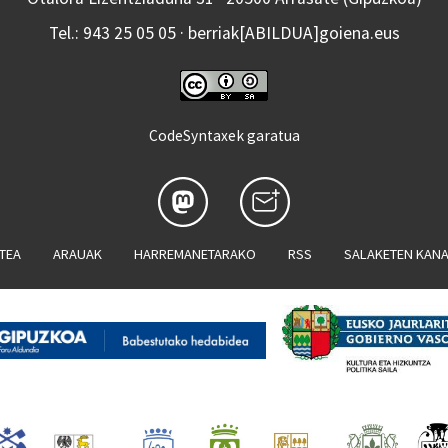
Tel.: 943 25 05 05 · berriak[ABILDUA]goiena.eus
CodeSyntaxek garatua
ATEA
ARAUAK
HARREMANETARAKO
RSS
SALAKETEN KAN