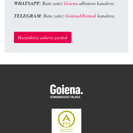
WHATSAPP:
Batu zaitez
Goiena
albisteen kanalera.
TELEGRAM:
Batu zaitez
GoienaAlbisteak
kanalera.
Harpidetza aukera guztiak