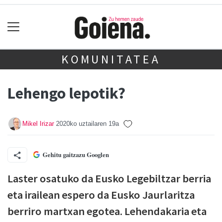
KOMUNITATEA
Lehengo lepotik?
Mikel Irizar
2020ko uztailaren 19a
Gehitu gaitzazu Googlen
Laster osatuko da Eusko Legebiltzar berria
eta irailean espero da Eusko Jaurlaritza
berriro martxan egotea. Lehendakaria eta