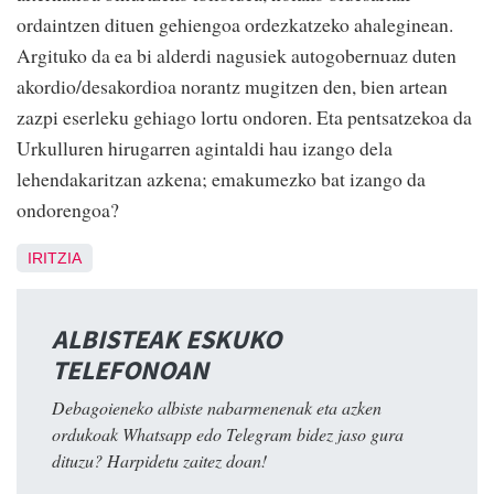
ordaintzen dituen gehiengoa ordezkatzeko ahaleginean.
Argituko da ea bi alderdi nagusiek autogobernuaz duten
akordio/desakordioa norantz mugitzen den, bien artean
zazpi eserleku gehiago lortu ondoren. Eta pentsatzekoa da
Urkulluren hirugarren agintaldi hau izango dela
lehendakaritzan azkena; emakumezko bat izango da
ondorengoa?
IRITZIA
ALBISTEAK ESKUKO
TELEFONOAN
Debagoieneko albiste nabarmenenak eta azken
ordukoak Whatsapp edo Telegram bidez jaso gura
dituzu? Harpidetu zaitez doan!