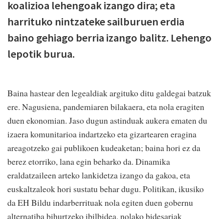
koalizioa lehengoak izango dira; eta
harrituko nintzateke sailburuen erdia
baino gehiago berria izango balitz. Lehengo
lepotik burua.
Baina hastear den legealdiak argituko ditu galdegai batzuk
ere. Nagusiena, pandemiaren bilakaera, eta nola eragiten
duen ekonomian. Jaso dugun astinduak aukera ematen du
izaera komunitarioa indartzeko eta gizartearen eragina
areagotzeko gai publikoen kudeaketan; baina hori ez da
berez etorriko, lana egin beharko da. Dinamika
eraldatzaileen arteko lankidetza izango da gakoa, eta
euskaltzaleok hori sustatu behar dugu. Politikan, ikusiko
da EH Bildu indarberrituak nola egiten duen gobernu
alternatiba bihurtzeko ibilbidea, nolako bidesariak