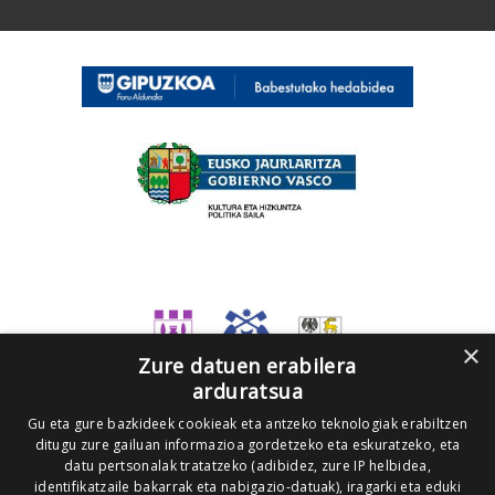
×
Zure datuen erabilera
arduratsua
Gu eta gure bazkideek cookieak eta antzeko teknologiak erabiltzen
ditugu zure gailuan informazioa gordetzeko eta eskuratzeko, eta
datu pertsonalak tratatzeko (adibidez, zure IP helbidea,
identifikatzaile bakarrak eta nabigazio-datuak), iragarki eta eduki