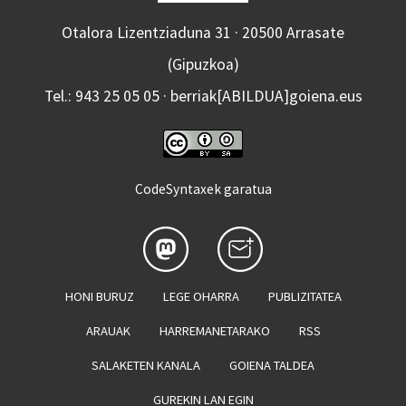
Otalora Lizentziaduna 31 · 20500 Arrasate
(Gipuzkoa)
Tel.: 943 25 05 05 · berriak[ABILDUA]goiena.eus
CodeSyntaxek garatua
HONI BURUZ
LEGE OHARRA
PUBLIZITATEA
ARAUAK
HARREMANETARAKO
RSS
SALAKETEN KANALA
GOIENA TALDEA
GUREKIN LAN EGIN