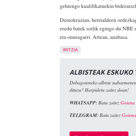
gehiengo kualifikatuekin bideratzek
Demokrazian, herrialdeen ordezkag
eredu batek soilik egingo du NBE m
eta onuragarri. Artean, anabasa.
IRITZIA
ALBISTEAK ESKUKO
Debagoieneko albiste nabarmenen
dituzu? Harpidetu zaitez doan!
WHATSAPP:
Batu zaitez
Goiena
TELEGRAM:
Batu zaitez
Goiena