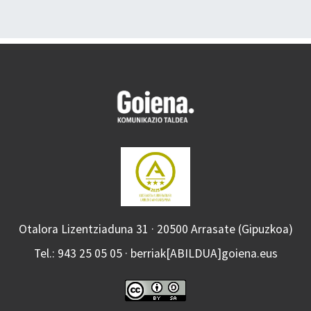
Otalora Lizentziaduna 31 · 20500 Arrasate (Gipuzkoa)
Tel.: 943 25 05 05 · berriak[ABILDUA]goiena.eus