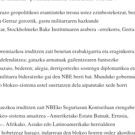
azo geopolitikoei erantzuteko tresna ustez ezinbestekotzat, be
 Gerraz geroztik, gastu militarraren hazkunde
olar, Stockholmeko Bake Institutuaren arabera –errekorra, Gerra
premiazkoa iruditzen zait benetan erabakigarria eta eraginkorra
 defendatzea; gatazka armatuak gailentzearen funtsezko
bazaio, bederen; alegia, derrigorrezko sostengu diplomatikoa et
 militarra bideratzeko gai den NBE berri bat. Munduko gobernu
 blokeo-sistema ustel suertatzen dela aipatutako xede horri
itaezkoa iruditzen zait NBEko Segurtasun Kontseiluan etengabe
okeo-sistema amaitzea –Ameriketako Estatu Batuak, Errusia,
a–. Afrikako, Asiako edo Latinoamerikako herrialdeen
i hobetzeaz harago, indarrean den blokeo horren ordez akordio