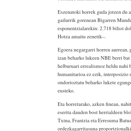
Eszenatoki horrek guda jotzen du ar
gailurrik gorenean Bigarren Mundu
esponentzialarekin: 2.718 bilioi d
Hotza amaitu zenetik–.
Egoera negargarri horren aurrean, 
izan beharko lukeen NBE berri bat
helburuari errealismoz heldu nahi 
humanitarioa ez ezik, interposizio
ondorioztatu beharko lukete egungo
eusteko.
Eta horretarako, azken finean, nah
eserita dauden bost herrialdeen bl
Txina, Frantzia eta Erresuma Batu
ordezkagarritasuna proportzionalk