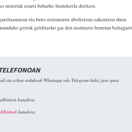
o neurriak ezarri beharko liratekeela deritzot.
arritasunean eta beto-sistemaren abolizioan sakontzen duen
unduko gerrak gelditzeko gai den instituzio benetan baliagarr
 TELEFONOAN
ak eta azken ordukoak Whatsapp edo Telegram bidez jaso gura
albisteen kanalera.
Albisteak
kanalera.