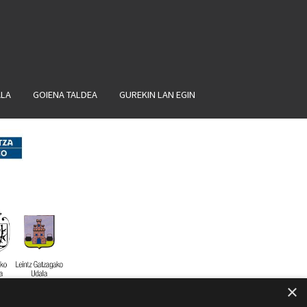
ALA
GOIENA TALDEA
GUREKIN LAN EGIN
×