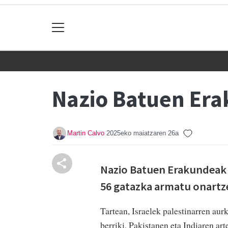
Nazio Batuen Era
Martin Calvo
2025eko maiatzaren 26a
N
azio Batuen Erakundeak 
56 gatazka armatu onartze
Tartean, Israelek palestinarren au
berriki, Pakistanen eta Indiaren ar