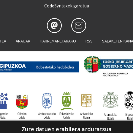
CodeSyntaxek garatua
ATEA
ARAUAK
HARREMANETARAKO
RSS
SALAKETEN KAN
Zure datuen erabilera arduratsua