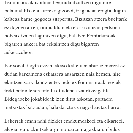
Feminismoak ispiluan begirada itzultzen digu nire
belaunaldiko eta aurreko gizonoi, iraganean eragin dugun
kalteaz barne-gogoeta suspertuz. Bizitzan atzera bueltarik
ez dagoen arren, orainaldian eta etorkizunean pertsona
hobeak izaten laguntzen digu, halaber. Feminismoak
bigarren aukera bat eskaintzen digu bigarren
aukerazaleoi.
Pertsonalki egin ezean, akaso kaltetuen aburuz merezi ez
dudan barkamena eskatzera ausartzen naiz hemen, nire
ekintzengatik, kontzienteki edo ez feminismoak begiak
ireki baino lehen mindu ditudanak zauritzeagatik.
Bidegabeko jokabideak izan ditut askotan, portaera
matxistak batzuetan, hala da, eta ez nago haietaz harro.
Eskerrak eman nahi dizkiet emakumezkoei eta elkarteei,
alegia; gure ekintzak argi morearen iragazkiaren bidez