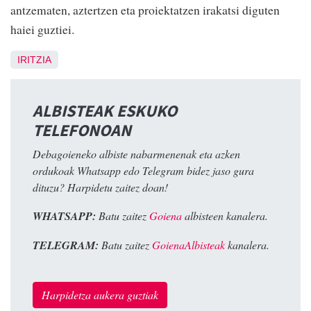
antzematen, aztertzen eta proiektatzen irakatsi diguten
haiei guztiei.
IRITZIA
ALBISTEAK ESKUKO
TELEFONOAN
Debagoieneko albiste nabarmenenak eta azken
ordukoak Whatsapp edo Telegram bidez jaso gura
dituzu? Harpidetu zaitez doan!
WHATSAPP:
Batu zaitez
Goiena
albisteen kanalera.
TELEGRAM:
Batu zaitez
GoienaAlbisteak
kanalera.
Harpidetza aukera guztiak