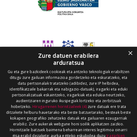
×
Zure datuen erabilera
arduratsua
Gu eta gure bazkideek cookieak eta antzeko teknologiak erabiltzen
ditugu zure gailuan informazioa gordetzeko eta eskuratzeko, eta
datu pertsonalak tratatzeko (adibidez, zure IP helbidea,
identifikatzaile bakarrak eta nabigazio-datuak), iragarki eta eduki
pertsonalizatuak eskaintzeko, iragarkiak eta edukia neurtzeko,
audientziaren inguruko ikuspegiak lortzeko eta zerbitzuak
hobetzeko.
Hirugarrenen hornitzaileek (4)
zure datuak ere trata
ditzakete helburu hauetarako eta beste batzuetarako, besteak beste
kokapen geografiko zehatzeko datuak eta gailuaren ezaugarriak
erabiliz. Zure aukerak webgune honi soilik aplikatzen zaizkio.
Hornitzaile batzuek baimena beharrean interes legitimoa oinarri
gisa erabil dezakete; aurka egiteko eskubidea duzu
Iragarkien