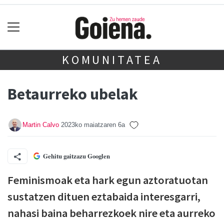
KOMUNITATEA
Betaurreko ubelak
Martin Calvo
2023ko maiatzaren 6a
Gehitu gaitzazu Googlen
F
eminismoak eta hark egun aztoratuotan
sustatzen dituen eztabaida interesgarri,
nahasi baina beharrezkoek nire eta aurreko