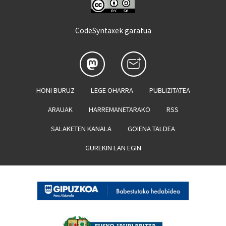
CodeSyntaxek garatua
HONI BURUZ
LEGE OHARRA
PUBLIZITATEA
ARAUAK
HARREMANETARAKO
RSS
SALAKETEN KANALA
GOIENA TALDEA
GUREKIN LAN EGIN