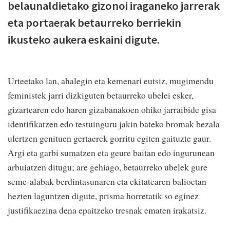
belaunaldietako gizonoi iraganeko jarrerak
eta portaerak betaurreko berriekin
ikusteko aukera eskaini digute.
Urteetako lan, ahalegin eta kemenari eutsiz, mugimendu
feministek jarri dizkiguten betaurreko ubelei esker,
gizartearen edo haren gizabanakoen ohiko jarraibide gisa
identifikatzen edo testuinguru jakin bateko bromak bezala
ulertzen genituen gertaerek gorritu egiten gaituzte gaur.
Argi eta garbi sumatzen eta geure baitan edo ingurunean
arbuiatzen ditugu; are gehiago, betaurreko ubelek gure
seme-alabak berdintasunaren eta ekitatearen balioetan
hezten laguntzen digute, prisma horretatik so eginez
justifikaezina dena epaitzeko tresnak ematen irakatsiz.