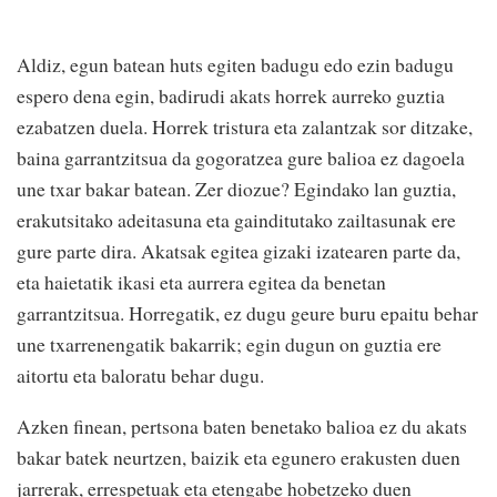
Aldiz, egun batean huts egiten badugu edo ezin badugu
espero dena egin, badirudi akats horrek aurreko guztia
ezabatzen duela. Horrek tristura eta zalantzak sor ditzake,
baina garrantzitsua da gogoratzea gure balioa ez dagoela
une txar bakar batean. Zer diozue? Egindako lan guztia,
erakutsitako adeitasuna eta gainditutako zailtasunak ere
gure parte dira. Akatsak egitea gizaki izatearen parte da,
eta haietatik ikasi eta aurrera egitea da benetan
garrantzitsua. Horregatik, ez dugu geure buru epaitu behar
une txarrenengatik bakarrik; egin dugun on guztia ere
aitortu eta baloratu behar dugu.
Azken finean, pertsona baten benetako balioa ez du akats
bakar batek neurtzen, baizik eta egunero erakusten duen
jarrerak, errespetuak eta etengabe hobetzeko duen