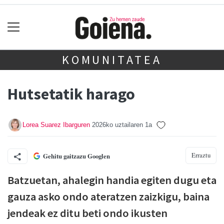
KOMUNITATEA
Hutsetatik harago
Lorea Suarez Ibarguren
2026ko uztailaren 1a
Erraztu
Gehitu gaitzazu Googlen
Batzuetan, ahalegin handia egiten dugu eta
gauza asko ondo ateratzen zaizkigu, baina
jendeak ez ditu beti ondo ikusten