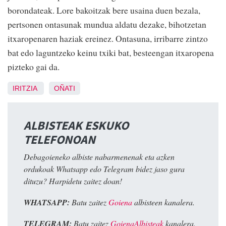
borondateak. Lore bakoitzak bere usaina duen bezala,
pertsonen ontasunak mundua aldatu dezake, bihotzetan
itxaropenaren haziak ereinez. Ontasuna, irribarre zintzo
bat edo laguntzeko keinu txiki bat, besteengan itxaropena
pizteko gai da.
IRITZIA
OÑATI
ALBISTEAK ESKUKO
TELEFONOAN
Debagoieneko albiste nabarmenenak eta azken
ordukoak Whatsapp edo Telegram bidez jaso gura
dituzu? Harpidetu zaitez doan!
WHATSAPP:
Batu zaitez
Goiena
albisteen kanalera.
TELEGRAM:
Batu zaitez
GoienaAlbisteak
kanalera.