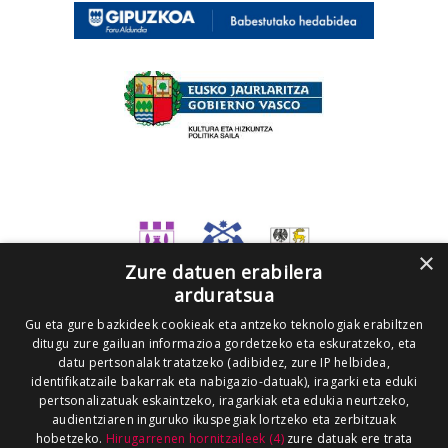
×
Zure datuen erabilera
arduratsua
Gu eta gure bazkideek cookieak eta antzeko teknologiak erabiltzen
ditugu zure gailuan informazioa gordetzeko eta eskuratzeko, eta
datu pertsonalak tratatzeko (adibidez, zure IP helbidea,
identifikatzaile bakarrak eta nabigazio-datuak), iragarki eta eduki
pertsonalizatuak eskaintzeko, iragarkiak eta edukia neurtzeko,
audientziaren inguruko ikuspegiak lortzeko eta zerbitzuak
hobetzeko.
Hirugarrenen hornitzaileek (4)
zure datuak ere trata