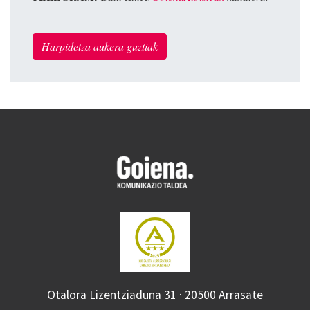
Harpidetza aukera guztiak
Otalora Lizentziaduna 31 · 20500 Arrasate