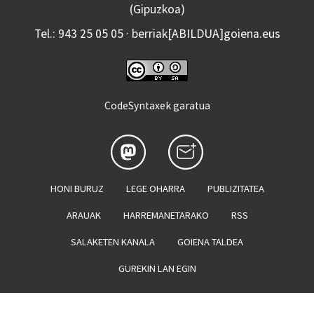
(Gipuzkoa)
Tel.: 943 25 05 05 · berriak[ABILDUA]goiena.eus
CodeSyntaxek garatua
HONI BURUZ
LEGE OHARRA
PUBLIZITATEA
ARAUAK
HARREMANETARAKO
RSS
SALAKETEN KANALA
GOIENA TALDEA
GUREKIN LAN EGIN