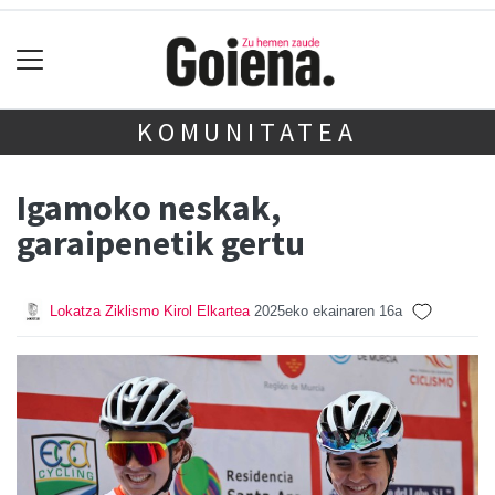
KOMUNITATEA
Igamoko neskak,
garaipenetik gertu
Lokatza Ziklismo Kirol Elkartea
2025eko ekainaren 16a