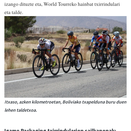
izango dituzte eta, World Tourreko hainbat txirrindulari
eta talde.
Itxaso, azken kilometroetan, Boliviako txapelduna buru duen
lehen taldetxoa.
Igamo Packaging txirrindularien sailkapenak: