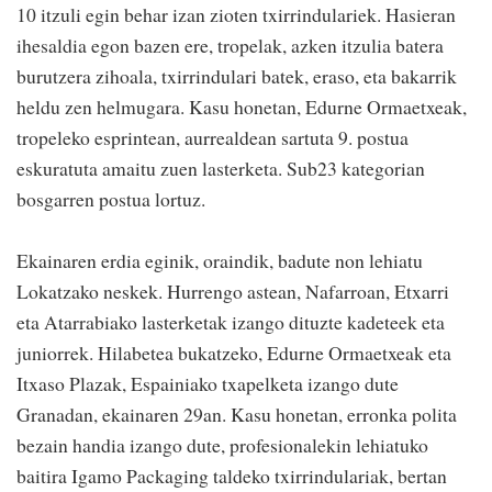
10 itzuli egin behar izan zioten txirrindulariek. Hasieran
ihesaldia egon bazen ere, tropelak, azken itzulia batera
burutzera zihoala, txirrindulari batek, eraso, eta bakarrik
heldu zen helmugara. Kasu honetan, Edurne Ormaetxeak,
tropeleko esprintean, aurrealdean sartuta 9. postua
eskuratuta amaitu zuen lasterketa. Sub23 kategorian
bosgarren postua lortuz.
Ekainaren erdia eginik, oraindik, badute non lehiatu
Lokatzako neskek. Hurrengo astean, Nafarroan, Etxarri
eta Atarrabiako lasterketak izango dituzte kadeteek eta
juniorrek. Hilabetea bukatzeko, Edurne Ormaetxeak eta
Itxaso Plazak, Espainiako txapelketa izango dute
Granadan, ekainaren 29an. Kasu honetan, erronka polita
bezain handia izango dute, profesionalekin lehiatuko
baitira Igamo Packaging taldeko txirrindulariak, bertan