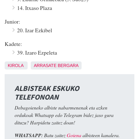
14. Itxaso Plaza
Junior:
20. Izar Ezkibel
Kadete:
39. Izaro Ezpeleta
KIROLA
ARRASATE
BERGARA
ALBISTEAK ESKUKO
TELEFONOAN
Debagoieneko albiste nabarmenenak eta azken
ordukoak Whatsapp edo Telegram bidez jaso gura
dituzu? Harpidetu zaitez doan!
WHATSAPP:
Batu zaitez
Goiena
albisteen kanalera.