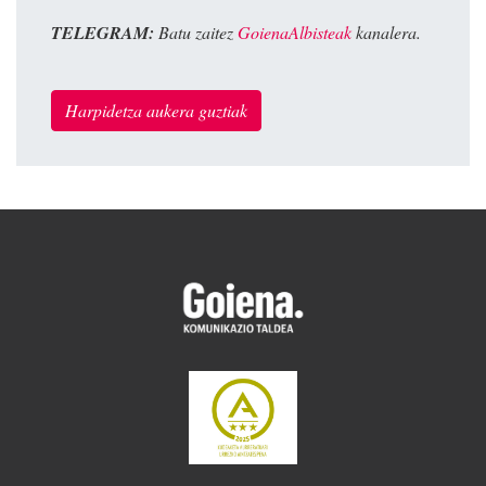
TELEGRAM:
Batu zaitez
GoienaAlbisteak
kanalera.
Harpidetza aukera guztiak