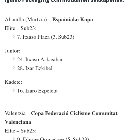
Espainiako Kopa
Abanilla (Murtzia) –
Elite – Sub23:
7. Itxaso Plaza (3. Sub23)
Junior:
24. Itxaso Askasibar
28. Izar Ezkibel
Kadete:
16. Izaro Ezpeleta
Copa Federació Ciclisme Comunitat
Valentzia –
Valenciana
Elite – Sub23:
9. Edurne Ormaetxea (5. Sub23)