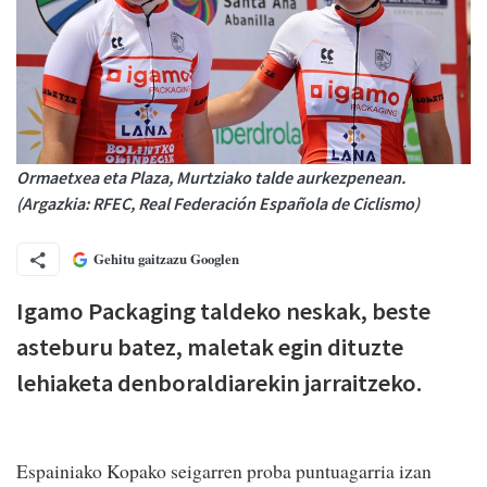
Ormaetxea eta Plaza, Murtziako talde aurkezpenean.
(Argazkia: RFEC, Real Federación Española de Ciclismo)
Gehitu gaitzazu Googlen
Igamo Packaging taldeko neskak, beste
asteburu batez, maletak egin dituzte
lehiaketa denboraldiarekin jarraitzeko.
Espainiako Kopako seigarren proba puntuagarria izan