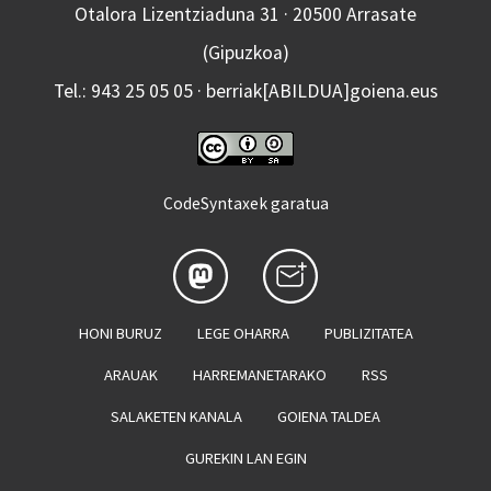
Otalora Lizentziaduna 31 · 20500 Arrasate
(Gipuzkoa)
Tel.: 943 25 05 05 · berriak[ABILDUA]goiena.eus
CodeSyntaxek garatua
HONI BURUZ
LEGE OHARRA
PUBLIZITATEA
ARAUAK
HARREMANETARAKO
RSS
SALAKETEN KANALA
GOIENA TALDEA
GUREKIN LAN EGIN