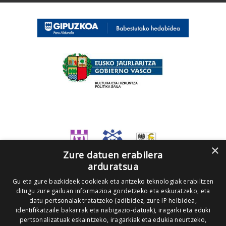
×
Zure datuen erabilera
arduratsua
Gu eta gure bazkideek cookieak eta antzeko teknologiak erabiltzen
ditugu zure gailuan informazioa gordetzeko eta eskuratzeko, eta
datu pertsonalak tratatzeko (adibidez, zure IP helbidea,
identifikatzaile bakarrak eta nabigazio-datuak), iragarki eta eduki
pertsonalizatuak eskaintzeko, iragarkiak eta edukia neurtzeko,