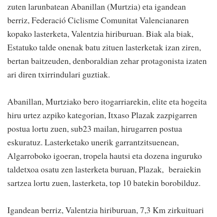
zuten larunbatean Abanillan (Murtzia) eta igandean
berriz, Federació Ciclisme Comunitat Valencianaren
kopako lasterketa, Valentzia hiriburuan. Biak ala biak,
Estatuko talde onenak batu zituen lasterketak izan ziren,
bertan baitzeuden, denboraldian zehar protagonista izaten
ari diren txirrindulari guztiak.
Abanillan, Murtziako bero itogarriarekin, elite eta hogeita
hiru urtez azpiko kategorian, Itxaso Plazak zazpigarren
postua lortu zuen, sub23 mailan, hirugarren postua
eskuratuz. Lasterketako unerik garrantzitsuenean,
Algarroboko igoeran, tropela hautsi eta dozena inguruko
taldetxoa osatu zen lasterketa buruan, Plazak, beraiekin
sartzea lortu zuen, lasterketa, top 10 batekin borobilduz.
Igandean berriz, Valentzia hiriburuan, 7,3 Km zirkuituari