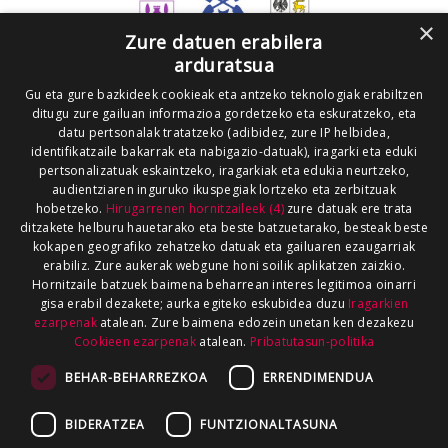
×
Zure datuen erabilera
arduratsua
Gu eta gure bazkideek cookieak eta antzeko teknologiak erabiltzen
ditugu zure gailuan informazioa gordetzeko eta eskuratzeko, eta
datu pertsonalak tratatzeko (adibidez, zure IP helbidea,
identifikatzaile bakarrak eta nabigazio-datuak), iragarki eta eduki
pertsonalizatuak eskaintzeko, iragarkiak eta edukia neurtzeko,
audientziaren inguruko ikuspegiak lortzeko eta zerbitzuak
hobetzeko.
Hirugarrenen hornitzaileek (4)
zure datuak ere trata
ditzakete helburu hauetarako eta beste batzuetarako, besteak beste
kokapen geografiko zehatzeko datuak eta gailuaren ezaugarriak
erabiliz. Zure aukerak webgune honi soilik aplikatzen zaizkio.
Hornitzaile batzuek baimena beharrean interes legitimoa oinarri
gisa erabil dezakete; aurka egiteko eskubidea duzu
Iragarkien
ezarpenak
atalean. Zure baimena edozein unetan ken dezakezu
Cookieen ezarpenak
atalean.
Pribatutasun-politika
BEHAR-BEHARREZKOA
ERRENDIMENDUA
BIDERATZEA
FUNTZIONALTASUNA