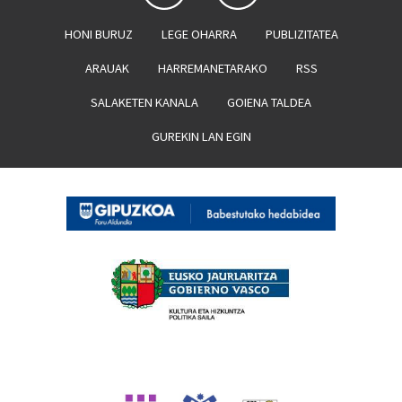
HONI BURUZ
LEGE OHARRA
PUBLIZITATEA
ARAUAK
HARREMANETARAKO
RSS
SALAKETEN KANALA
GOIENA TALDEA
GUREKIN LAN EGIN