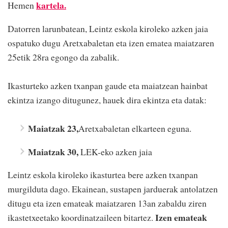
kartela.
Hemen
Datorren larunbatean, Leintz eskola kiroleko azken jaia
ospatuko dugu Aretxabaletan eta izen ematea maiatzaren
25etik 28ra egongo da zabalik.
Ikasturteko azken txanpan gaude eta maiatzean hainbat
ekintza izango ditugunez, hauek dira ekintza eta datak:
Maiatzak 23,
Aretxabaletan elkarteen eguna.
Maiatzak 30,
LEK-eko azken jaia
Leintz eskola kiroleko ikasturtea bere azken txanpan
murgilduta dago. Ekainean, sustapen jarduerak antolatzen
ditugu eta izen emateak maiatzaren 13an zabaldu ziren
Izen emateak
ikastetxeetako koordinatzaileen bitartez.