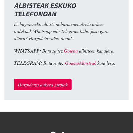
ALBISTEAK ESKUKO
TELEFONOAN
Debagoieneko albiste nabarmenenak eta azken
ordukoak Whatsapp edo Telegram bidez jaso gura
dituzu? Harpidetu zaitez doan!
WHATSAPP:
Batu zaitez
Goiena
albisteen kanalera.
TELEGRAM:
Batu zaitez
GoienaAlbisteak
kanalera.
Harpidetza aukera guztiak