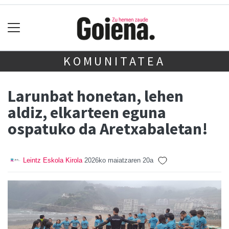
KOMUNITATEA
Larunbat honetan, lehen
aldiz, elkarteen eguna
ospatuko da Aretxabaletan!
Leintz Eskola Kirola
2026ko maiatzaren 20a