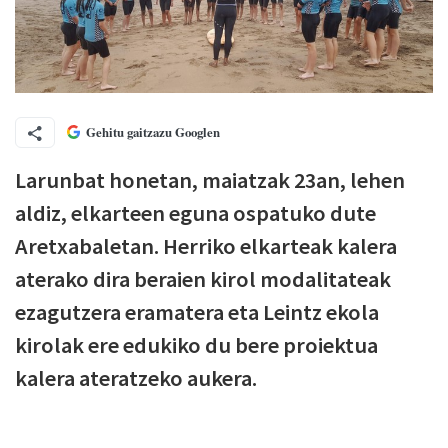
Gehitu gaitzazu Googlen
Larunbat honetan, maiatzak 23an, lehen
aldiz, elkarteen eguna ospatuko dute
Aretxabaletan. Herriko elkarteak kalera
aterako dira beraien kirol modalitateak
ezagutzera eramatera eta Leintz ekola
kirolak ere edukiko du bere proiektua
kalera ateratzeko aukera.