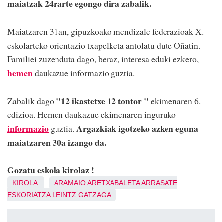
maiatzak 24rarte egongo dira zabalik.
Maiatzaren 31an, gipuzkoako mendizale federazioak X.
eskolarteko orientazio txapelketa antolatu dute Oñatin.
Familiei zuzenduta dago, beraz, interesa eduki ezkero,
hemen
daukazue informazio guztia.
"12 ikastetxe 12 tontor "
Zabalik dago
ekimenaren 6.
edizioa. Hemen daukazue ekimenaren inguruko
informazio
Argazkiak igotzeko azken eguna
guztia.
maiatzaren 30a izango da.
Gozatu eskola kirolaz !
KIROLA
ARAMAIO
ARETXABALETA
ARRASATE
ESKORIATZA
LEINTZ GATZAGA