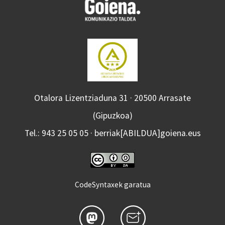
Otalora Lizentziaduna 31 · 20500 Arrasate
(Gipuzkoa)
Tel.: 943 25 05 05 · berriak[ABILDUA]goiena.eus
CodeSyntaxek garatua