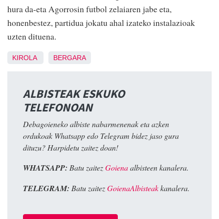
hura da-eta Agorrosin futbol zelaiaren jabe eta,
honenbestez, partidua jokatu ahal izateko instalazioak
uzten dituena.
KIROLA
BERGARA
ALBISTEAK ESKUKO
TELEFONOAN
Debagoieneko albiste nabarmenenak eta azken
ordukoak Whatsapp edo Telegram bidez jaso gura
dituzu? Harpidetu zaitez doan!
WHATSAPP:
Batu zaitez
Goiena
albisteen kanalera.
TELEGRAM:
Batu zaitez
GoienaAlbisteak
kanalera.