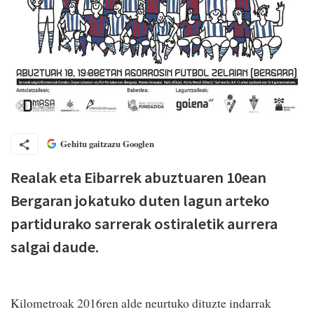
Gehitu gaitzazu Googlen
Realak eta Eibarrek abuztuaren 10ean
Bergaran jokatuko duten lagun arteko
partidurako sarrerak ostiraletik aurrera
salgai daude.
Kilometroak 2016ren alde neurtuko dituzte indarrak