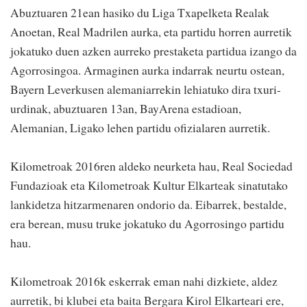
Abuztuaren 21ean hasiko du Liga Txapelketa Realak
Anoetan, Real Madrilen aurka, eta partidu horren aurretik
jokatuko duen azken aurreko prestaketa partidua izango da
Agorrosingoa. Armaginen aurka indarrak neurtu ostean,
Bayern Leverkusen alemaniarrekin lehiatuko dira txuri-
urdinak, abuztuaren 13an, BayArena estadioan,
Alemanian, Ligako lehen partidu ofizialaren aurretik.
Kilometroak 2016ren aldeko neurketa hau, Real Sociedad
Fundazioak eta Kilometroak Kultur Elkarteak sinatutako
lankidetza hitzarmenaren ondorio da. Eibarrek, bestalde,
era berean, musu truke jokatuko du Agorrosingo partidu
hau.
Kilometroak 2016k eskerrak eman nahi dizkiete, aldez
aurretik, bi klubei eta baita Bergara Kirol Elkarteari ere,