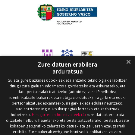
×
Zure datuen erabilera
arduratsua
Gu eta gure bazkideek cookieak eta antzeko teknologiak erabiltzen
ditugu zure gailuan informazioa gordetzeko eta eskuratzeko, eta
datu pertsonalak tratatzeko (adibidez, zure IP helbidea,
identifikatzaile bakarrak eta nabigazio-datuak), iragarki eta eduki
pertsonalizatuak eskaintzeko, iragarkiak eta edukia neurtzeko,
audientziaren inguruko ikuspegiak lortzeko eta zerbitzuak
hobetzeko.
Hirugarrenen hornitzaileek (4)
zure datuak ere trata
ditzakete helburu hauetarako eta beste batzuetarako, besteak beste
kokapen geografiko zehatzeko datuak eta gailuaren ezaugarriak
erabiliz. Zure aukerak webgune honi soilik aplikatzen zaizkio.