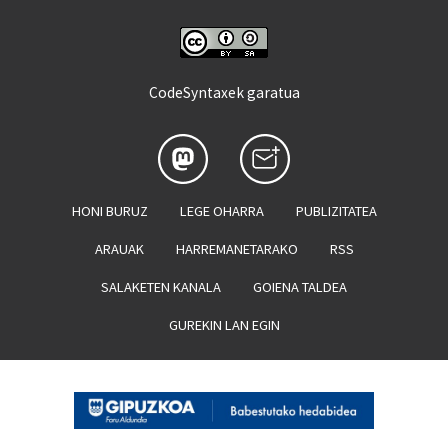
CodeSyntaxek garatua
HONI BURUZ
LEGE OHARRA
PUBLIZITATEA
ARAUAK
HARREMANETARAKO
RSS
SALAKETEN KANALA
GOIENA TALDEA
GUREKIN LAN EGIN