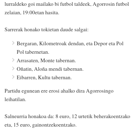
lurraldeko goi mailako bi futbol taldeek, Agorrosin futbol
zelaian, 19:00etan hasita.
Sarrerak honako tokietan daude salgai:
Bergaran, Kilometroak dendan, eta Depor eta Pol
Pol tabernetan.
Arrasaten, Monte tabernan.
Oñatin, Aloña mendi tabernan.
Eibarren, Kultu tabernan.
Partidu egunean ere erosi ahalko dira Agorrosingo
leihatilan.
Salneurria honakoa da: 8 euro, 12 urtetik beherakoentzako
eta, 15 euro, gainontzekoentzako.