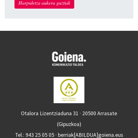
Harpidetza aukera guztiak
Otalora Lizentziaduna 31 · 20500 Arrasate
(Gipuzkoa)
Tel.: 943 25 05 05 · berriak[ABILDUA]goiena.eus