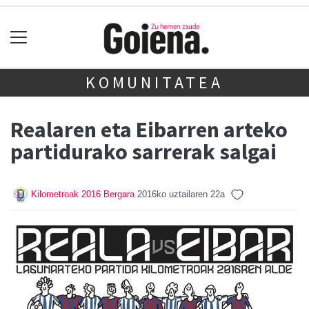
KOMUNITATEA
Realaren eta Eibarren arteko
partidurako sarrerak salgai
Kilometroak 2016 Bergara
2016ko uztailaren 22a