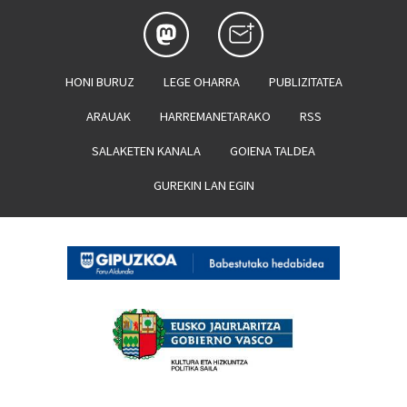
HONI BURUZ
LEGE OHARRA
PUBLIZITATEA
ARAUAK
HARREMANETARAKO
RSS
SALAKETEN KANALA
GOIENA TALDEA
GUREKIN LAN EGIN