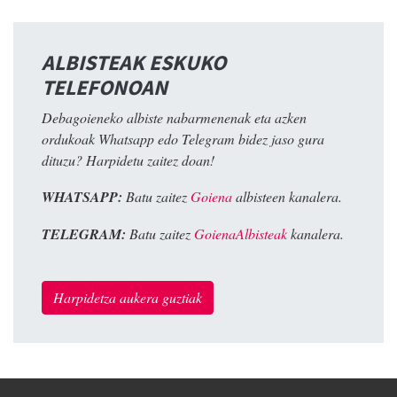
ALBISTEAK ESKUKO
TELEFONOAN
Debagoieneko albiste nabarmenenak eta azken
ordukoak Whatsapp edo Telegram bidez jaso gura
dituzu? Harpidetu zaitez doan!
WHATSAPP:
Batu zaitez
Goiena
albisteen kanalera.
TELEGRAM:
Batu zaitez
GoienaAlbisteak
kanalera.
Harpidetza aukera guztiak