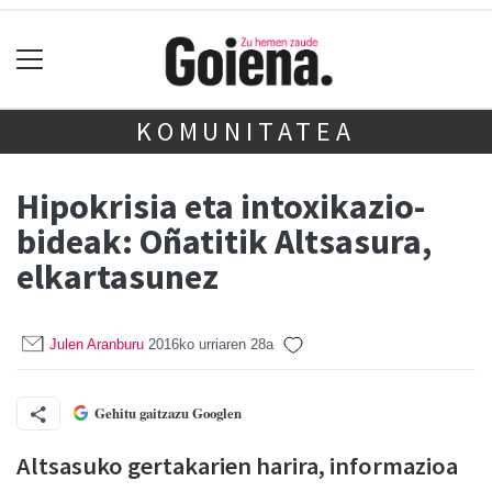
KOMUNITATEA
Hipokrisia eta intoxikazio-
bideak: Oñatitik Altsasura,
elkartasunez
Julen Aranburu
2016ko urriaren 28a
Gehitu gaitzazu Googlen
Altsasuko gertakarien harira, informazioa