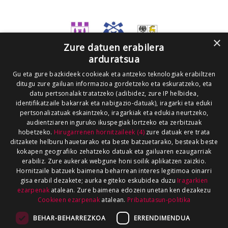
×
Zure datuen erabilera
arduratsua
Gu eta gure bazkideek cookieak eta antzeko teknologiak erabiltzen
ditugu zure gailuan informazioa gordetzeko eta eskuratzeko, eta
datu pertsonalak tratatzeko (adibidez, zure IP helbidea,
identifikatzaile bakarrak eta nabigazio-datuak), iragarki eta eduki
pertsonalizatuak eskaintzeko, iragarkiak eta edukia neurtzeko,
audientziaren inguruko ikuspegiak lortzeko eta zerbitzuak
hobetzeko.
Hirugarrenen hornitzaileek (4)
zure datuak ere trata
ditzakete helburu hauetarako eta beste batzuetarako, besteak beste
kokapen geografiko zehatzeko datuak eta gailuaren ezaugarriak
erabiliz. Zure aukerak webgune honi soilik aplikatzen zaizkio.
Hornitzaile batzuek baimena beharrean interes legitimoa oinarri
gisa erabil dezakete; aurka egiteko eskubidea duzu
Iragarkien
ezarpenak
atalean. Zure baimena edozein unetan ken dezakezu
Cookieen ezarpenak
atalean.
Pribatutasun-politika
BEHAR-BEHARREZKOA
ERRENDIMENDUA