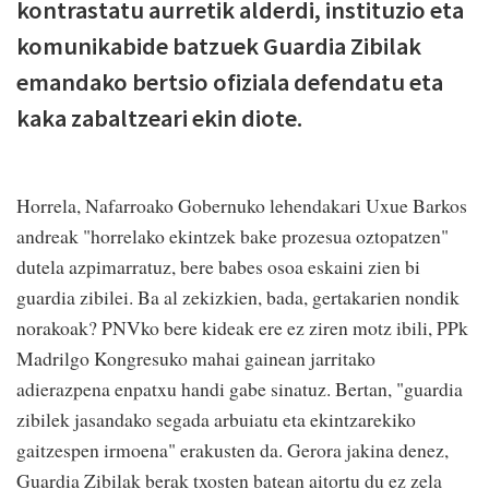
kontrastatu aurretik alderdi, instituzio eta
komunikabide batzuek Guardia Zibilak
emandako bertsio ofiziala defendatu eta
kaka zabaltzeari ekin diote.
Horrela, Nafarroako Gobernuko lehendakari Uxue Barkos
andreak "horrelako ekintzek bake prozesua oztopatzen"
dutela azpimarratuz, bere babes osoa eskaini zien bi
guardia zibilei. Ba al zekizkien, bada, gertakarien nondik
norakoak? PNVko bere kideak ere ez ziren motz ibili, PPk
Madrilgo Kongresuko mahai gainean jarritako
adierazpena enpatxu handi gabe sinatuz. Bertan, "guardia
zibilek jasandako segada arbuiatu eta ekintzarekiko
gaitzespen irmoena" erakusten da. Gerora jakina denez,
Guardia Zibilak berak txosten batean aitortu du ez zela