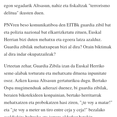
egon segadarik Altsasun, nahiz eta fiskaltzak "terrorismo
delitua" ikusten duen.
PNVren beso komunikatiboa den EITBk guardia zibil bat
eta polizia nazional bat elkarrizketatu zituen, Euskal
Herrian bizi duten mehatxu eta egoera latza azalduz.
Guardia zibilak mehatxupean bizi al dira? Orain biktimak
al dira indar okupatzaileak?
Urteetan zehar, Guardia Zibila izan da Euskal Herriko
seme-alabak torturatu eta mehatxatu dituena inpunitate
osoz. Azken kasua Altsasun gertaturikoa dugu. Bertako
Ospa mugimenduak adierazi duenez, bi guardia zibilak,
beraien bikotekideen konpainian, bertako herritarrak
mehatxatzen eta probokatzen hasi ziren, "¡te voy a matar!"
eta "¡te voy a meter un tiro entre ceja y ceja!" bezalako
esaldiekin; bultzaka eta jarrera oldarkor batekin.