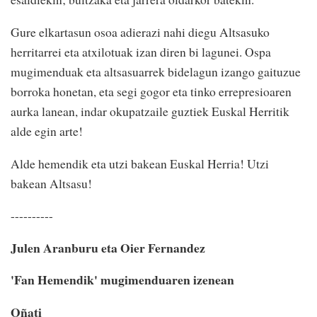
Gure elkartasun osoa adierazi nahi diegu Altsasuko
herritarrei eta atxilotuak izan diren bi lagunei. Ospa
mugimenduak eta altsasuarrek bidelagun izango gaituzue
borroka honetan, eta segi gogor eta tinko errepresioaren
aurka lanean, indar okupatzaile guztiek Euskal Herritik
alde egin arte!
Alde hemendik eta utzi bakean Euskal Herria! Utzi
bakean Altsasu!
----------
Julen Aranburu eta Oier Fernandez
'Fan Hemendik' mugimenduaren izenean
Oñati