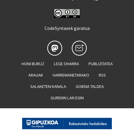
CodeSyntaxek garatua
HONI BURUZ
LEGE OHARRA
PUBLIZITATEA
ARAUAK
HARREMANETARAKO
RSS
SALAKETEN KANALA
GOIENA TALDEA
GUREKIN LAN EGIN