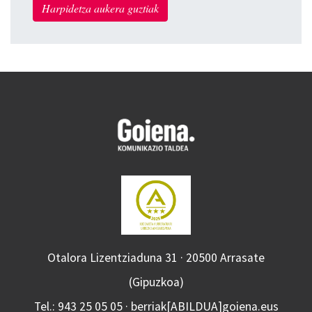
Harpidetza aukera guztiak
Otalora Lizentziaduna 31 · 20500 Arrasate
(Gipuzkoa)
Tel.: 943 25 05 05 · berriak[ABILDUA]goiena.eus