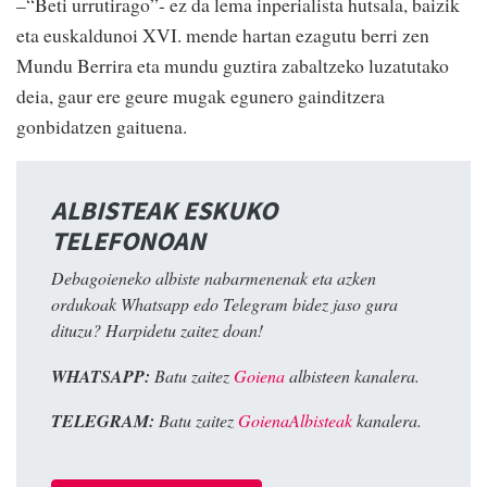
–“Beti urrutirago”- ez da lema inperialista hutsala, baizik
eta euskaldunoi XVI. mende hartan ezagutu berri zen
Mundu Berrira eta mundu guztira zabaltzeko luzatutako
deia, gaur ere geure mugak egunero gainditzera
gonbidatzen gaituena.
ALBISTEAK ESKUKO
TELEFONOAN
Debagoieneko albiste nabarmenenak eta azken
ordukoak Whatsapp edo Telegram bidez jaso gura
dituzu? Harpidetu zaitez doan!
WHATSAPP:
Batu zaitez
Goiena
albisteen kanalera.
TELEGRAM:
Batu zaitez
GoienaAlbisteak
kanalera.