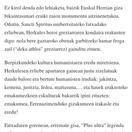
Ez kirol denda edo lehiaketa, baizik Euskal Herrian giza
bikaintasunari eraiki zaion monumentu aitzinenetakoa.
Oñatin, Sancti Spiritus unibertsitateko fatxadako
erliebean, Herkules heroi greziarraren kondaira erakusten
digu: nola bere gaztaroko obenak garbitzeko hamar froga
zail (“deka athloi” greziarrez) gainditu zituen.
Berpizkundeko kultura humanistaren eredu miretsiena.
Herkulesen erliebe apartaren gainean justu zizelatuak
daude balore eta bertute humanisten irudiak: jakintza,
kemena, justizia, fedea, maitasuna,… eta hauek erakusteko
emakumezkoen eskulturak bakarrik ipini zituzten:
emakumea, Errenazimenduko gizakumeen irakasle eta
eredu!
Fatxadaren gorenean, erremate gisa, “Plus ultra” legenda