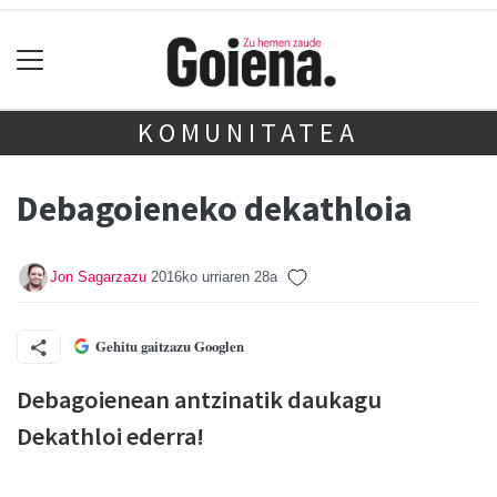
KOMUNITATEA
Debagoieneko dekathloia
Jon Sagarzazu
2016ko urriaren 28a
Gehitu gaitzazu Googlen
Debagoienean antzinatik daukagu
Dekathloi ederra!