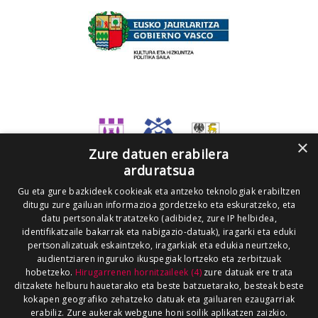
×
Zure datuen erabilera
arduratsua
Gu eta gure bazkideek cookieak eta antzeko teknologiak erabiltzen
ditugu zure gailuan informazioa gordetzeko eta eskuratzeko, eta
datu pertsonalak tratatzeko (adibidez, zure IP helbidea,
identifikatzaile bakarrak eta nabigazio-datuak), iragarki eta eduki
pertsonalizatuak eskaintzeko, iragarkiak eta edukia neurtzeko,
audientziaren inguruko ikuspegiak lortzeko eta zerbitzuak
hobetzeko.
Hirugarrenen hornitzaileek (4)
zure datuak ere trata
ditzakete helburu hauetarako eta beste batzuetarako, besteak beste
kokapen geografiko zehatzeko datuak eta gailuaren ezaugarriak
erabiliz. Zure aukerak webgune honi soilik aplikatzen zaizkio.