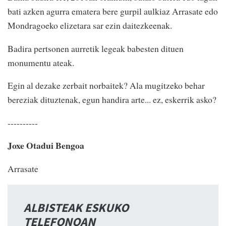
bati azken agurra ematera bere gurpil aulkiaz Arrasate edo
Mondragoeko elizetara sar ezin daitezkeenak.
Badira pertsonen aurretik legeak babesten dituen
monumentu ateak.
Egin al dezake zerbait norbaitek? Ala mugitzeko behar
bereziak dituztenak, egun handira arte... ez, eskerrik asko?
----------
Joxe Otadui Bengoa
Arrasate
ALBISTEAK ESKUKO
TELEFONOAN