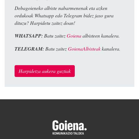
Debagoieneko albiste nabarmenenak eta azken
ordukoak Whatsapp edo Telegram bidez jaso gura
dituzu? Harpidetu zaitez doan!
WHATSAPP:
Batu zaitez
Goiena
albisteen kanalera.
TELEGRAM:
Batu zaitez
GoienaAlbisteak
kanalera.
Harpidetza aukera guztiak