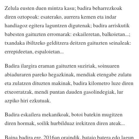
Zelula eusten duen mintza kasu; badira beharrezkoak
diren oztopoak: esaterako, aurrera kemen eta indar
handiagoz egitera laguntzen digutenak; badira arriskutik
babesten gaituzten erromarak: eskaileretan, balkoietan...;
txandaka ibiltzeko gelditzera deitzen gaituzten seinaleak:
errepideetan, espaloietan...
Badira ilargira eraman gaituzten suziriak, soinuaren
abiaduraren pareko hegazkinak, mendiak etengabe zulatu
eta zulatzen dituzten makinak, badira kilometro luze diren
etxeorratzak, mendi puntan dauden gasolindegiak, lur
azpiko hiri ezkutuak.
Badira eskailera mekanikoak, botoi batekin mugitzen
diren hormak, soilik hurbilduaz irekitzen diren ateak...
Baina badira ere, 2016an oraindik, bataio batera edo lagun