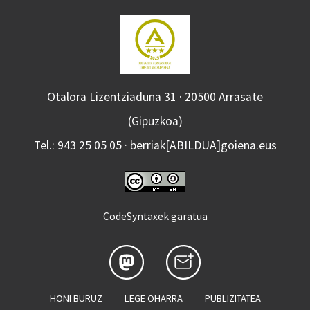
Otalora Lizentziaduna 31 · 20500 Arrasate
(Gipuzkoa)
Tel.: 943 25 05 05 · berriak[ABILDUA]goiena.eus
CodeSyntaxek garatua
HONI BURUZ
LEGE OHARRA
PUBLIZITATEA