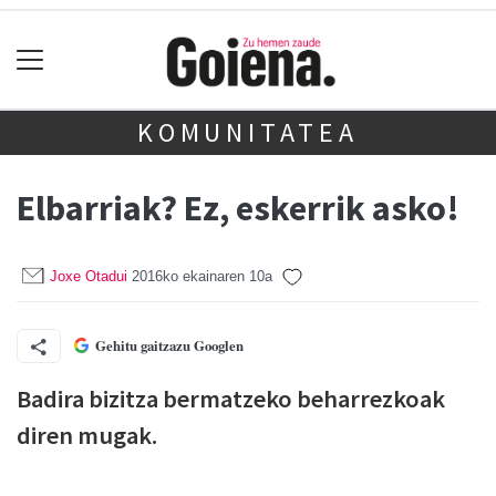
KOMUNITATEA
Elbarriak? Ez, eskerrik asko!
Joxe Otadui
2016ko ekainaren 10a
Gehitu gaitzazu Googlen
Badira bizitza bermatzeko beharrezkoak
diren mugak.