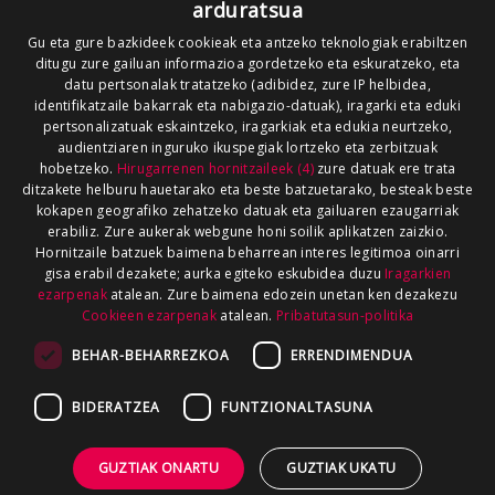
arduratsua
Gu eta gure bazkideek cookieak eta antzeko teknologiak erabiltzen
ditugu zure gailuan informazioa gordetzeko eta eskuratzeko, eta
datu pertsonalak tratatzeko (adibidez, zure IP helbidea,
identifikatzaile bakarrak eta nabigazio-datuak), iragarki eta eduki
pertsonalizatuak eskaintzeko, iragarkiak eta edukia neurtzeko,
audientziaren inguruko ikuspegiak lortzeko eta zerbitzuak
hobetzeko.
Hirugarrenen hornitzaileek (4)
zure datuak ere trata
ditzakete helburu hauetarako eta beste batzuetarako, besteak beste
kokapen geografiko zehatzeko datuak eta gailuaren ezaugarriak
erabiliz. Zure aukerak webgune honi soilik aplikatzen zaizkio.
Hornitzaile batzuek baimena beharrean interes legitimoa oinarri
gisa erabil dezakete; aurka egiteko eskubidea duzu
Iragarkien
ezarpenak
atalean. Zure baimena edozein unetan ken dezakezu
Cookieen ezarpenak
atalean.
Pribatutasun-politika
BEHAR-BEHARREZKOA
ERRENDIMENDUA
BIDERATZEA
FUNTZIONALTASUNA
GUZTIAK ONARTU
GUZTIAK UKATU