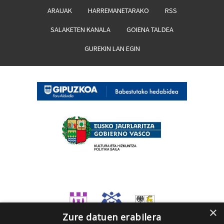
ARAUAK
HARREMANETARAKO
RSS
SALAKETEN KANALA
GOIENA TALDEA
GUREKIN LAN EGIN
×
Zure datuen erabilera