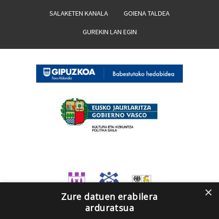
SALAKETEN KANALA
GOIENA TALDEA
GUREKIN LAN EGIN
×
Zure datuen erabilera
arduratsua