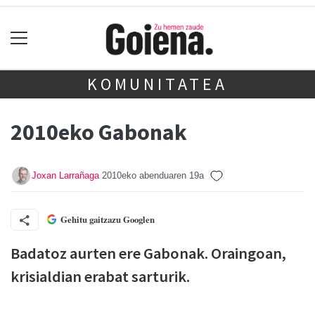
KOMUNITATEA
2010eko Gabonak
Joxan Larrañaga
2010eko abenduaren 19a
Gehitu gaitzazu Googlen
Badatoz aurten ere Gabonak. Oraingoan,
krisialdian erabat sarturik.