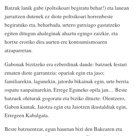
Batzuk lanik gabe (poltsikoari begiratu behar!) eta lanean
jarraitzen dutenek ez diote poltsikoari horrenbeste
begiratuko eta, beharbada, urtero gutxiago gastatzeko
egiten ditugun ahaleginak ahaztu egingo zaizkie, eta
hortxe eroriko dira aurten ere kontsumismoaren
atzaparretan.
Gabonak bizitzeko era ezberdinak daude: batzuek festari
ematen diote garrantzia: opariak egin eta jaso;
familiarekin, lagunekin, jatordu bikainak egin, urte berria
ospatu xanpainarekin, Errege Eguneko opila jan… Beste
batzuek ohiturak gogoratu eta biziko dituzte: Olentzero,
Gabon kantak, Jaiotza egin eta Jaiotzen ikustaldiak egin,
Erregeen Kabalgata.
Beste batzuentzat, egun hauetan bizi den Bakearen eta