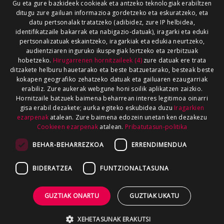
Gu eta gure bazkideek cookieak eta antzeko teknologiak erabiltzen
ditugu zure gailuan informazioa gordetzeko eta eskuratzeko, eta
datu pertsonalak tratatzeko (adibidez, zure IP helbidea,
identifikatzaile bakarrak eta nabigazio-datuak), iragarki eta eduki
pertsonalizatuak eskaintzeko, iragarkiak eta edukia neurtzeko,
audientziaren inguruko ikuspegiak lortzeko eta zerbitzuak
hobetzeko.
Hirugarrenen hornitzaileek (4)
zure datuak ere trata
ditzakete helburu hauetarako eta beste batzuetarako, besteak beste
kokapen geografiko zehatzeko datuak eta gailuaren ezaugarriak
erabiliz. Zure aukerak webgune honi soilik aplikatzen zaizkio.
Hornitzaile batzuek baimena beharrean interes legitimoa oinarri
gisa erabil dezakete; aurka egiteko eskubidea duzu
Iragarkien
ezarpenak
atalean. Zure baimena edozein unetan ken dezakezu
Cookieen ezarpenak
atalean.
Pribatutasun-politika
BEHAR-BEHARREZKOA
ERRENDIMENDUA
BIDERATZEA
FUNTZIONALTASUNA
GUZTIAK ONARTU
GUZTIAK UKATU
XEHETASUNAK ERAKUTSI