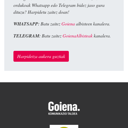
ordukoak Whatsapp edo Telegram bidez jaso gura
dituzu? Harpidetu zaitez doan!
WHATSAPP:
Batu zaitez
Goiena
albisteen kanalera.
TELEGRAM:
Batu zaitez
GoienaAlbisteak
kanalera.
Harpidetza aukera guztiak