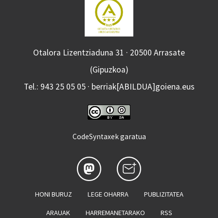
Otalora Lizentziaduna 31 · 20500 Arrasate
(Gipuzkoa)
Tel.: 943 25 05 05 · berriak[ABILDUA]goiena.eus
CodeSyntaxek garatua
HONI BURUZ
LEGE OHARRA
PUBLIZITATEA
ARAUAK
HARREMANETARAKO
RSS