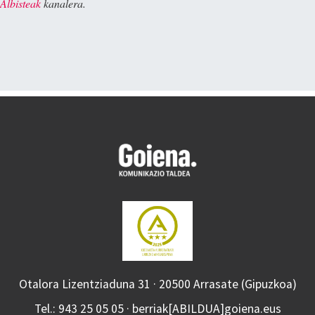
Albisteak
kanalera.
Otalora Lizentziaduna 31 · 20500 Arrasate (Gipuzkoa)
Tel.: 943 25 05 05 · berriak[ABILDUA]goiena.eus