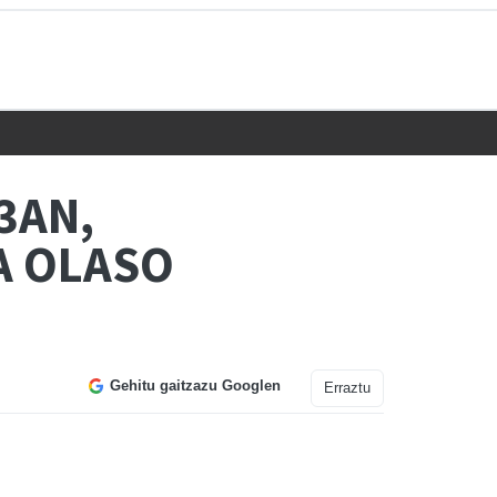
3AN,
A OLASO
Gehitu gaitzazu Googlen
Erraztu