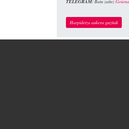
TELEGRAM:
Batu zaitez
Goiena
Harpidetza aukera guztiak