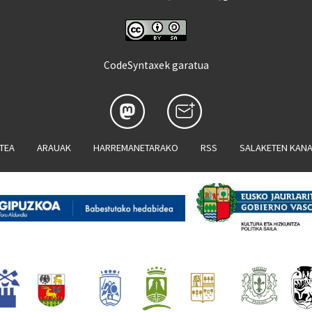
CodeSyntaxek garatua
ATEA
ARAUAK
HARREMANETARAKO
RSS
SALAKETEN KAN