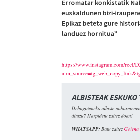
Erromatar konkistatik Na
euskaldunen bizi-iraupen
Epikaz beteta gure histori
landuez hornitua”
https://www.instagram.com/reel
utm_source=ig_web_copy_link
ALBISTEAK ESKUKO
Debagoieneko albiste nabarmenen
dituzu? Harpidetu zaitez doan!
WHATSAPP:
Batu zaitez
Goiena