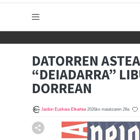
DATORREN ASTEA
“DEIADARRA” LI
DORREAN
Jardun Euskara Elkartea
2026ko maiatzaren 28a