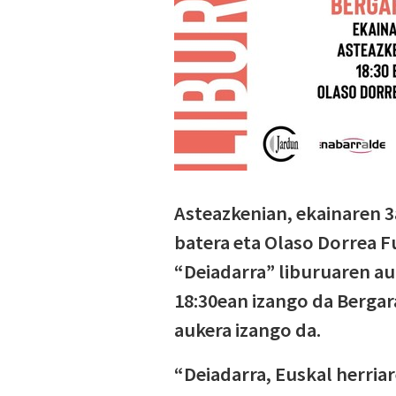
Asteazkenian, ekainaren 
batera eta Olaso Dorrea F
“Deiadarra” liburuaren a
18:30ean izango da Bergar
aukera izango da.
“Deiadarra, Euskal herriar