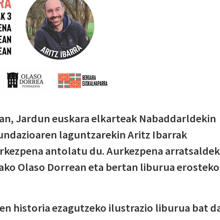
3an, Jardun euskara elkarteak Nabaddarldekin
undazioaren laguntzarekin Aritz Ibarrak
urkezpena antolatu du. Aurkezpena arratsalde
ako Olaso Dorrean eta bertan liburua erosteko
en historia ezagutzeko ilustrazio liburua bat da