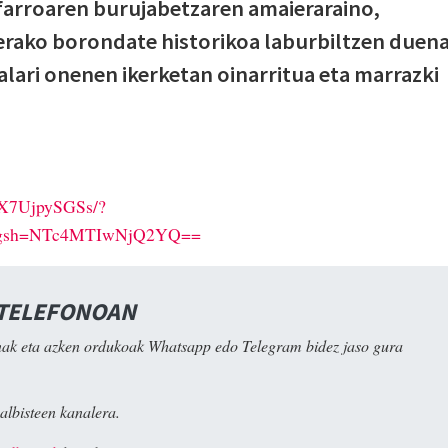
farroaren burujabetzaren amaieraraino,
erako borondate historikoa laburbiltzen duena
alari onenen ikerketan oinarritua eta marrazki
/DX7UjpySGSs/?
&igsh=NTc4MTIwNjQ2YQ==
 TELEFONOAN
ak eta azken ordukoak Whatsapp edo Telegram bidez jaso gura
albisteen kanalera.