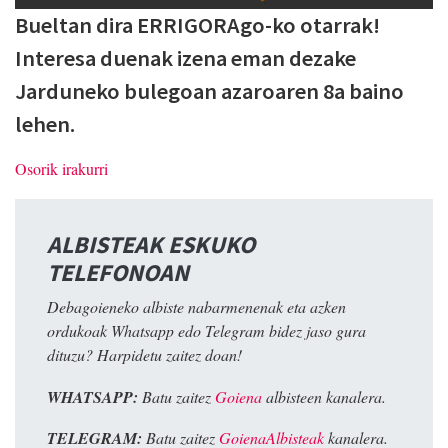
Bueltan dira ERRIGORAgo-ko otarrak!
Interesa duenak izena eman dezake
Jarduneko bulegoan azaroaren 8a baino
lehen.
Osorik irakurri
ALBISTEAK ESKUKO
TELEFONOAN
Debagoieneko albiste nabarmenenak eta azken
ordukoak Whatsapp edo Telegram bidez jaso gura
dituzu? Harpidetu zaitez doan!
WHATSAPP:
Batu zaitez
Goiena
albisteen kanalera.
TELEGRAM:
Batu zaitez
GoienaAlbisteak
kanalera.