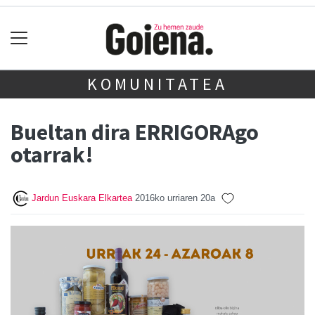
KOMUNITATEA
Bueltan dira ERRIGORAgo
otarrak!
Jardun Euskara Elkartea
2016ko urriaren 20a