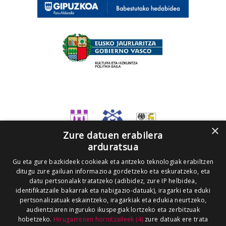
×
Zure datuen erabilera
arduratsua
Gu eta gure bazkideek cookieak eta antzeko teknologiak erabiltzen
ditugu zure gailuan informazioa gordetzeko eta eskuratzeko, eta
datu pertsonalak tratatzeko (adibidez, zure IP helbidea,
identifikatzaile bakarrak eta nabigazio-datuak), iragarki eta eduki
pertsonalizatuak eskaintzeko, iragarkiak eta edukia neurtzeko,
audientziaren inguruko ikuspegiak lortzeko eta zerbitzuak
hobetzeko.
Hirugarrenen hornitzaileek (4)
zure datuak ere trata