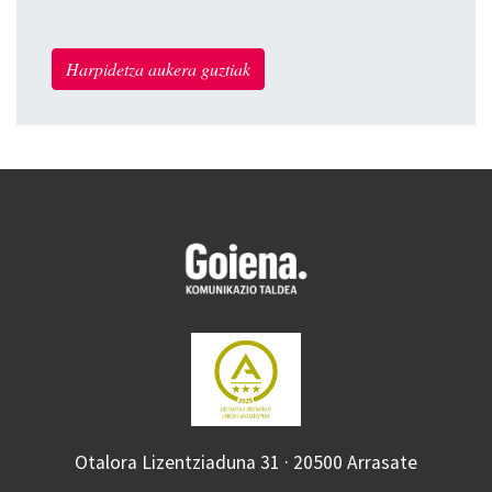
Harpidetza aukera guztiak
Otalora Lizentziaduna 31 · 20500 Arrasate