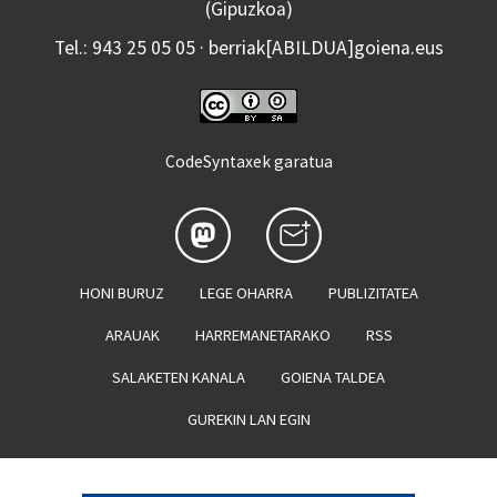
(Gipuzkoa)
Tel.: 943 25 05 05 · berriak[ABILDUA]goiena.eus
CodeSyntaxek garatua
HONI BURUZ
LEGE OHARRA
PUBLIZITATEA
ARAUAK
HARREMANETARAKO
RSS
SALAKETEN KANALA
GOIENA TALDEA
GUREKIN LAN EGIN