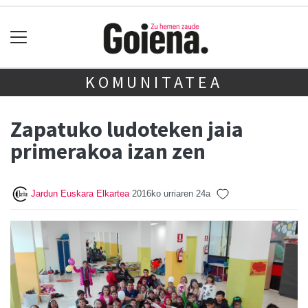
KOMUNITATEA
Zapatuko ludoteken jaia
primerakoa izan zen
Jardun Euskara Elkartea
2016ko urriaren 24a