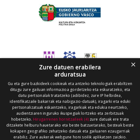
×
Zure datuen erabilera
arduratsua
Gu eta gure bazkideek cookieak eta antzeko teknologiak erabiltzen
ditugu zure gailuan informazioa gordetzeko eta eskuratzeko, eta
datu pertsonalak tratatzeko (adibidez, zure IP helbidea,
identifikatzaile bakarrak eta nabigazio-datuak), iragarki eta eduki
pertsonalizatuak eskaintzeko, iragarkiak eta edukia neurtzeko,
audientziaren inguruko ikuspegiak lortzeko eta zerbitzuak
hobetzeko.
Hirugarrenen hornitzaileek (4)
zure datuak ere trata
ditzakete helburu hauetarako eta beste batzuetarako, besteak beste
kokapen geografiko zehatzeko datuak eta gailuaren ezaugarriak
erabiliz. Zure aukerak webgune honi soilik aplikatzen zaizkio.