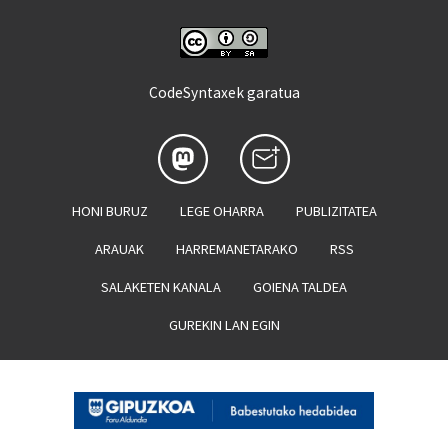
CodeSyntaxek garatua
HONI BURUZ
LEGE OHARRA
PUBLIZITATEA
ARAUAK
HARREMANETARAKO
RSS
SALAKETEN KANALA
GOIENA TALDEA
GUREKIN LAN EGIN