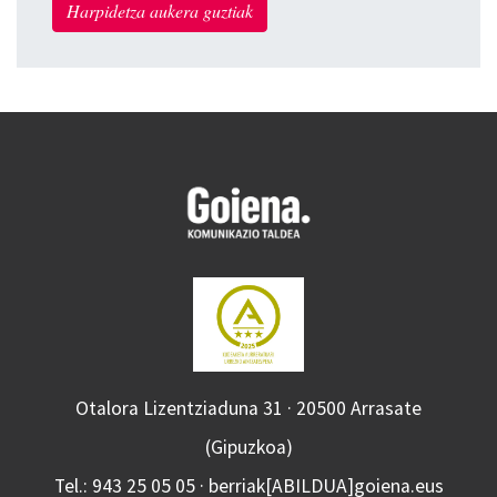
Harpidetza aukera guztiak
Otalora Lizentziaduna 31 · 20500 Arrasate
(Gipuzkoa)
Tel.: 943 25 05 05 · berriak[ABILDUA]goiena.eus