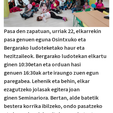
Pasa den zapatuan, urriak 22, elkarrekin
pasa genuen eguna Osintxuko eta
Bergarako ludoteketako haur eta
hezitzaileok. Bergarako ludotekan elkartu
ginen 10:30etan eta orduan hasi
genuen 16:30ak arte iraungo zuen egun
paregabea. Lehenik eta behin, elkar
ezagutzeko jolasak egitera joan
ginen Seminariora. Bertan, alde batetik
bestera korrika ibilzeko, ondo pasatzeko