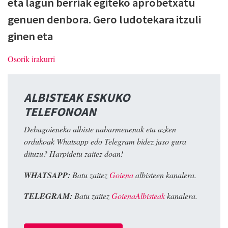
eta lagun berriak egiteko aprobetxatu
genuen denbora. Gero ludotekara itzuli
ginen eta
Osorik irakurri
ALBISTEAK ESKUKO
TELEFONOAN
Debagoieneko albiste nabarmenenak eta azken
ordukoak Whatsapp edo Telegram bidez jaso gura
dituzu? Harpidetu zaitez doan!
WHATSAPP:
Batu zaitez
Goiena
albisteen kanalera.
TELEGRAM:
Batu zaitez
GoienaAlbisteak
kanalera.