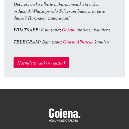
Debagoieneko albiste nabarmenenak eta azken
ordukoak Whatsapp edo Telegram bidez jaso gura
dituzu? Harpidetu zaitez doan!
WHATSAPP:
Batu zaitez
Goiena
albisteen kanalera.
TELEGRAM:
Batu zaitez
GoienaAlbisteak
kanalera.
Harpidetza aukera guztiak