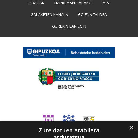
ARAUAK
HARREMANETARAKO
RSS
SALAKETEN KANALA
GOIENA TALDEA
GUREKIN LAN EGIN
×
Zure datuen erabilera
arduratsua