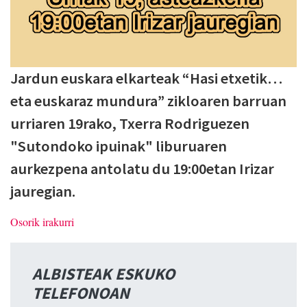
Jardun euskara elkarteak “Hasi etxetik…
eta euskaraz mundura” zikloaren barruan
urriaren 19rako, Txerra Rodriguezen
"Sutondoko ipuinak" liburuaren
aurkezpena antolatu du 19:00etan Irizar
jauregian.
Osorik irakurri
ALBISTEAK ESKUKO
TELEFONOAN