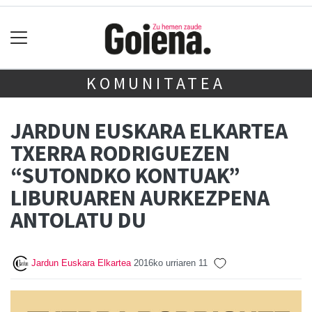
KOMUNITATEA
JARDUN EUSKARA ELKARTEA
TXERRA RODRIGUEZEN
“SUTONDKO KONTUAK”
LIBURUAREN AURKEZPENA
ANTOLATU DU
Jardun Euskara Elkartea
2016ko urriaren 11