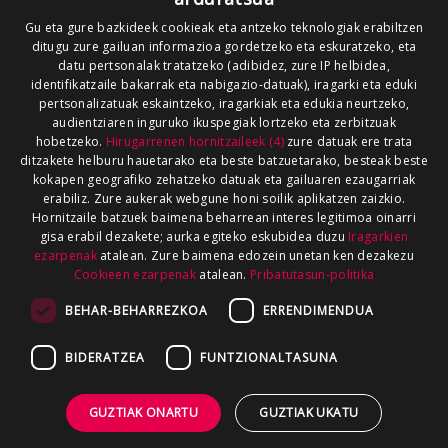
Gu eta gure bazkideek cookieak eta antzeko teknologiak erabiltzen
ditugu zure gailuan informazioa gordetzeko eta eskuratzeko, eta
datu pertsonalak tratatzeko (adibidez, zure IP helbidea,
identifikatzaile bakarrak eta nabigazio-datuak), iragarki eta eduki
pertsonalizatuak eskaintzeko, iragarkiak eta edukia neurtzeko,
audientziaren inguruko ikuspegiak lortzeko eta zerbitzuak
hobetzeko.
Hirugarrenen hornitzaileek (4)
zure datuak ere trata
ditzakete helburu hauetarako eta beste batzuetarako, besteak beste
kokapen geografiko zehatzeko datuak eta gailuaren ezaugarriak
erabiliz. Zure aukerak webgune honi soilik aplikatzen zaizkio.
Hornitzaile batzuek baimena beharrean interes legitimoa oinarri
gisa erabil dezakete; aurka egiteko eskubidea duzu
Iragarkien
ezarpenak
atalean. Zure baimena edozein unetan ken dezakezu
Cookieen ezarpenak
atalean.
Pribatutasun-politika
BEHAR-BEHARREZKOA
ERRENDIMENDUA
BIDERATZEA
FUNTZIONALTASUNA
GUZTIAK ONARTU
GUZTIAK UKATU