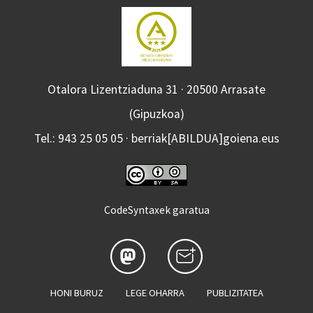
Otalora Lizentziaduna 31 · 20500 Arrasate
(Gipuzkoa)
Tel.: 943 25 05 05 · berriak[ABILDUA]goiena.eus
CodeSyntaxek garatua
HONI BURUZ
LEGE OHARRA
PUBLIZITATEA