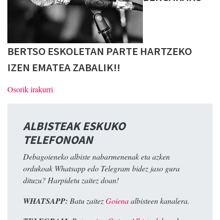
BERTSO ESKOLETAN PARTE HARTZEKO
IZEN EMATEA ZABALIK!!
Osorik irakurri
ALBISTEAK ESKUKO
TELEFONOAN
Debagoieneko albiste nabarmenenak eta azken
ordukoak Whatsapp edo Telegram bidez jaso gura
dituzu? Harpidetu zaitez doan!
WHATSAPP:
Batu zaitez
Goiena
albisteen kanalera.