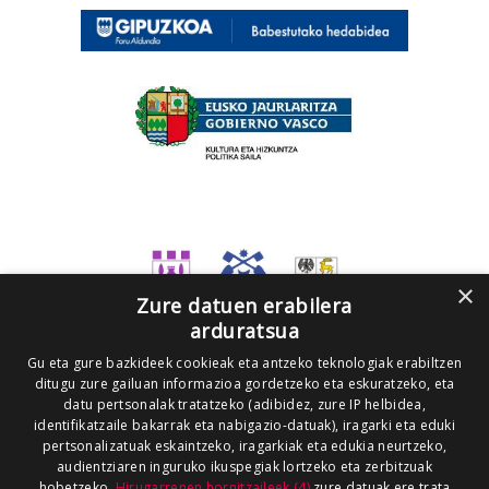
×
Zure datuen erabilera
arduratsua
Gu eta gure bazkideek cookieak eta antzeko teknologiak erabiltzen
ditugu zure gailuan informazioa gordetzeko eta eskuratzeko, eta
datu pertsonalak tratatzeko (adibidez, zure IP helbidea,
identifikatzaile bakarrak eta nabigazio-datuak), iragarki eta eduki
pertsonalizatuak eskaintzeko, iragarkiak eta edukia neurtzeko,
audientziaren inguruko ikuspegiak lortzeko eta zerbitzuak
hobetzeko.
Hirugarrenen hornitzaileek (4)
zure datuak ere trata