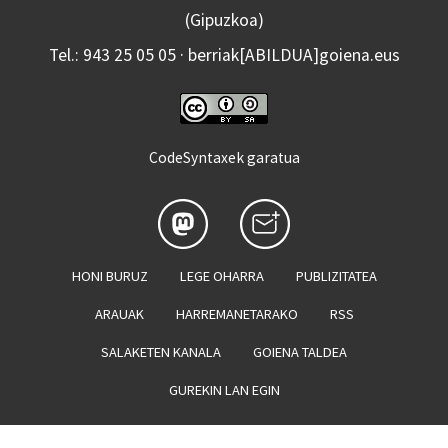
(Gipuzkoa)
Tel.: 943 25 05 05 · berriak[ABILDUA]goiena.eus
CodeSyntaxek garatua
HONI BURUZ
LEGE OHARRA
PUBLIZITATEA
ARAUAK
HARREMANETARAKO
RSS
SALAKETEN KANALA
GOIENA TALDEA
GUREKIN LAN EGIN