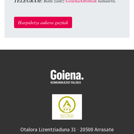
TELEGRAM:
Batu zaitez
GoienaAlbisteak
kanalera.
Harpidetza aukera guztiak
Otalora Lizentziaduna 31 · 20500 Arrasate