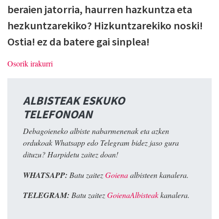
beraien jatorria, haurren hazkuntza eta
hezkuntzarekiko? Hizkuntzarekiko noski!
Ostia! ez da batere gai sinplea!
Osorik irakurri
ALBISTEAK ESKUKO
TELEFONOAN
Debagoieneko albiste nabarmenenak eta azken
ordukoak Whatsapp edo Telegram bidez jaso gura
dituzu? Harpidetu zaitez doan!
WHATSAPP:
Batu zaitez
Goiena
albisteen kanalera.
TELEGRAM:
Batu zaitez
GoienaAlbisteak
kanalera.