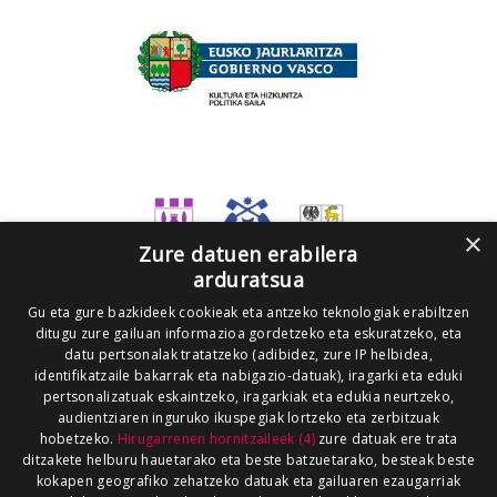
×
Zure datuen erabilera
arduratsua
Gu eta gure bazkideek cookieak eta antzeko teknologiak erabiltzen
ditugu zure gailuan informazioa gordetzeko eta eskuratzeko, eta
datu pertsonalak tratatzeko (adibidez, zure IP helbidea,
identifikatzaile bakarrak eta nabigazio-datuak), iragarki eta eduki
pertsonalizatuak eskaintzeko, iragarkiak eta edukia neurtzeko,
audientziaren inguruko ikuspegiak lortzeko eta zerbitzuak
hobetzeko.
Hirugarrenen hornitzaileek (4)
zure datuak ere trata
ditzakete helburu hauetarako eta beste batzuetarako, besteak beste
kokapen geografiko zehatzeko datuak eta gailuaren ezaugarriak