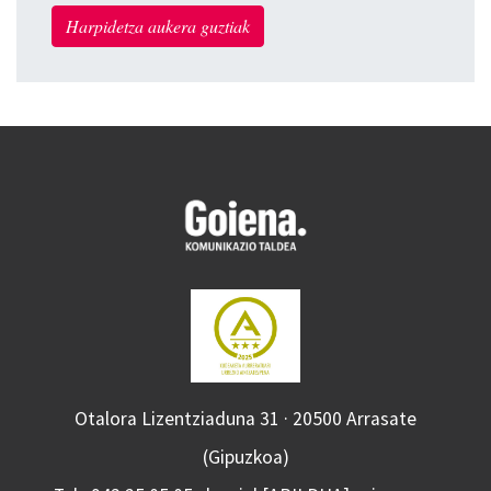
Harpidetza aukera guztiak
Otalora Lizentziaduna 31 · 20500 Arrasate
(Gipuzkoa)