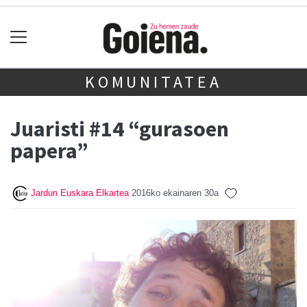
KOMUNITATEA
Juaristi #14 “gurasoen
papera”
Jardun Euskara Elkartea
2016ko ekainaren 30a