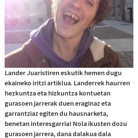
Lander Juaristiren eskutik hemen dugu
ekaineko iritzi artiklua. Landerrek haurren
hezkuntza eta hizkuntza kontuetan
gurasoen jarrerak duen eraginaz eta
garrantziaz egiten du hausnarketa,
benetan interesgarria! Nola ikusten dozu
gurasoen jarrera, dana dalakua dala