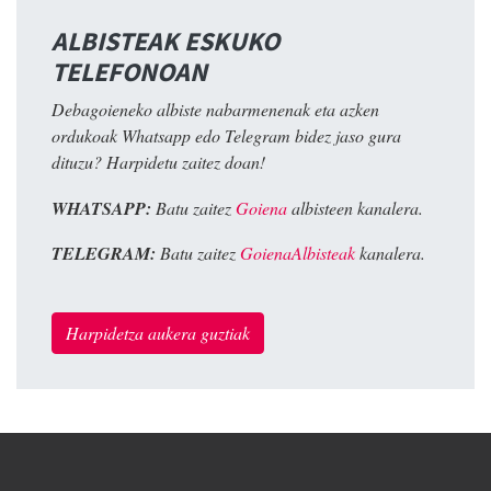
ALBISTEAK ESKUKO
TELEFONOAN
Debagoieneko albiste nabarmenenak eta azken
ordukoak Whatsapp edo Telegram bidez jaso gura
dituzu? Harpidetu zaitez doan!
WHATSAPP:
Batu zaitez
Goiena
albisteen kanalera.
TELEGRAM:
Batu zaitez
GoienaAlbisteak
kanalera.
Harpidetza aukera guztiak