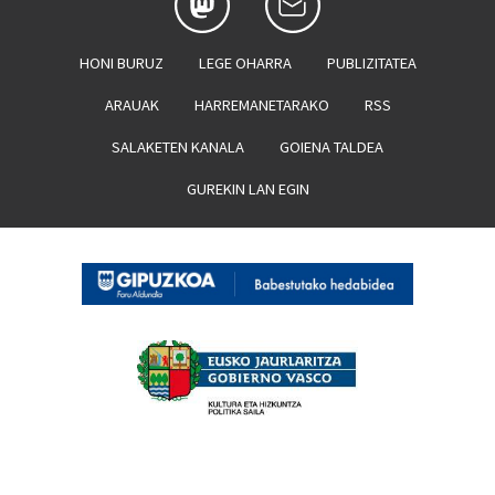
HONI BURUZ
LEGE OHARRA
PUBLIZITATEA
ARAUAK
HARREMANETARAKO
RSS
SALAKETEN KANALA
GOIENA TALDEA
GUREKIN LAN EGIN