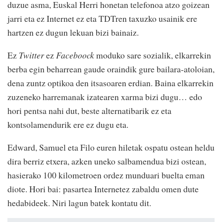
duzue asma, Euskal Herri honetan telefonoa atzo goizean
jarri eta ez Internet ez eta TDTren taxuzko usainik ere
hartzen ez dugun lekuan bizi bainaiz.
Ez
Twitter
ez
Faceboock
moduko sare sozialik, elkarrekin
berba egin beharrean gaude oraindik gure bailara-atoloian,
dena zuntz optikoa den itsasoaren erdian. Baina elkarrekin
zuzeneko harremanak izatearen xarma bizi dugu… edo
hori pentsa nahi dut, beste alternatibarik ez eta
kontsolamendurik ere ez dugu eta.
Edward, Samuel eta Filo euren hiletak ospatu ostean heldu
dira berriz etxera, azken uneko salbamendua bizi ostean,
hasierako 100 kilometroen ordez munduari buelta eman
diote. Hori bai: pasartea Internetez zabaldu omen dute
hedabideek. Niri lagun batek kontatu dit.