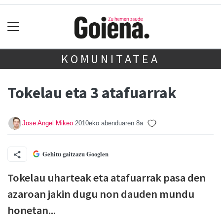
KOMUNITATEA
Tokelau eta 3 atafuarrak
Jose Angel Mikeo
2010eko abenduaren 8a
Gehitu gaitzazu Googlen
Tokelau uharteak eta atafuarrak pasa den
azaroan jakin dugu non dauden mundu
honetan...