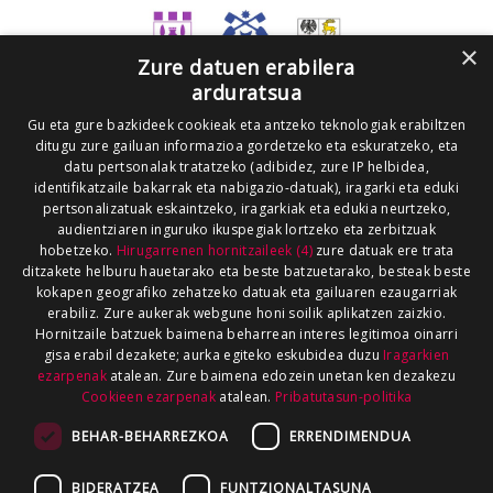
×
Zure datuen erabilera
arduratsua
Gu eta gure bazkideek cookieak eta antzeko teknologiak erabiltzen
ditugu zure gailuan informazioa gordetzeko eta eskuratzeko, eta
datu pertsonalak tratatzeko (adibidez, zure IP helbidea,
identifikatzaile bakarrak eta nabigazio-datuak), iragarki eta eduki
pertsonalizatuak eskaintzeko, iragarkiak eta edukia neurtzeko,
audientziaren inguruko ikuspegiak lortzeko eta zerbitzuak
hobetzeko.
Hirugarrenen hornitzaileek (4)
zure datuak ere trata
ditzakete helburu hauetarako eta beste batzuetarako, besteak beste
kokapen geografiko zehatzeko datuak eta gailuaren ezaugarriak
erabiliz. Zure aukerak webgune honi soilik aplikatzen zaizkio.
Hornitzaile batzuek baimena beharrean interes legitimoa oinarri
gisa erabil dezakete; aurka egiteko eskubidea duzu
Iragarkien
ezarpenak
atalean. Zure baimena edozein unetan ken dezakezu
Cookieen ezarpenak
atalean.
Pribatutasun-politika
BEHAR-BEHARREZKOA
ERRENDIMENDUA
BIDERATZEA
FUNTZIONALTASUNA