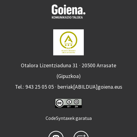
Otalora Lizentziaduna 31 · 20500 Arrasate
(Gipuzkoa)
Tel.: 943 25 05 05 · berriak[ABILDUA]goiena.eus
CodeSyntaxek garatua