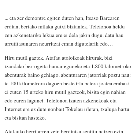
... eta zer demontre egiten duten han, Itsaso Barearen
erdian, bertako milaka gutxi biztanlek. Telefonoa heldu
zen azkenetariko lekua ere ei dela jakin dugu, datu hau
urrutitasunaren neurritzat eman digutelarik edo…
Hiru mutil gaztek, Atafau atoloikoak hirurak, bizi
izandako berrogeita hamar eguneko eta 1.800 kilometroko
abenturak baino gehiago, abenturaren jatorriak poztu nau:
ia 100 kilometrora dagoen beste irla batera joatea erabaki
ei zuten 15 urteko hiru mutil gazteok, bisita egin nahian
edo euren lagunei. Telefonoa izaten azkenekoak eta
Internet ere ez dute nonbait Tokelau irletan, txalupa hartu
eta bisitan hasteko.
Atafauko herritarren zein berdintsu sentitu naizen ezin