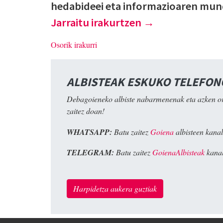
hedabideei eta informazioaren mun
Jarraitu irakurtzen
→
Osorik irakurri
ALBISTEAK ESKUKO TELEFO
Debagoieneko albiste nabarmenenak eta azken o
zaitez doan!
WHATSAPP:
Batu zaitez
Goiena
albisteen kanal
TELEGRAM:
Batu zaitez
GoienaAlbisteak
kanal
Harpidetza aukera guztiak