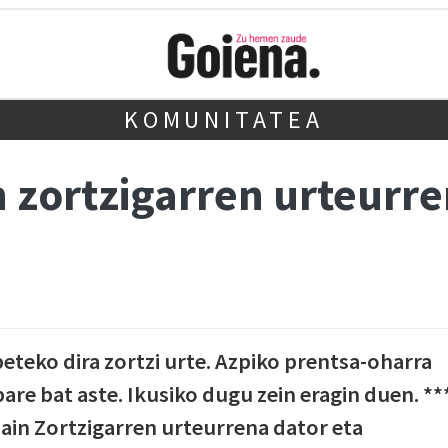
KOMUNITATEA
 zortzigarren urteurr
eteko dira zortzi urte. Azpiko prentsa-oharra
are bat aste. Ikusiko dugu zein eragin duen. **
 zain Zortzigarren urteurrena dator eta