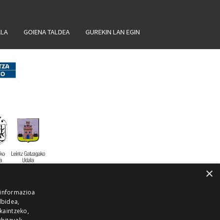
ALA
GOIENA TALDEA
GUREKIN LAN EGIN
×
 informazioa
lbidea,
skaintzeko,