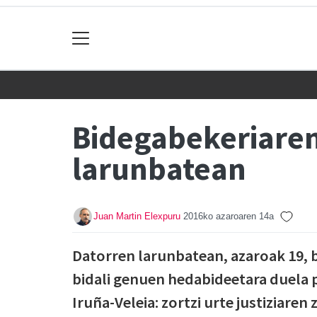
Bidegabekeriaren
larunbatean
Juan Martin Elexpuru
2016ko azaroaren 14a
Datorren larunbatean, azaroak 19, b
bidali genuen hedabideetara duela p
Iruña-Veleia: zortzi urte justiziaren