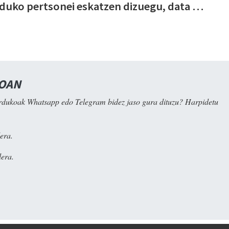
duko pertsonei eskatzen dizuegu, data …
NOAN
rdukoak Whatsapp edo Telegram bidez jaso gura dituzu? Harpidetu
era.
era.