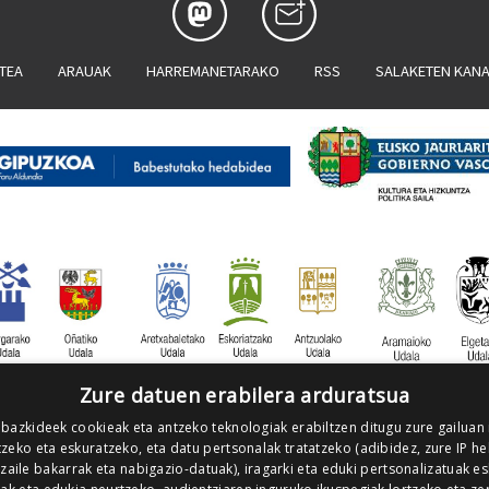
ATEA
ARAUAK
HARREMANETARAKO
RSS
SALAKETEN KAN
Zure datuen erabilera arduratsua
 bazkideek cookieak eta antzeko teknologiak erabiltzen ditugu zure gailuan
zeko eta eskuratzeko, eta datu pertsonalak tratatzeko (adibidez, zure IP he
tzaile bakarrak eta nabigazio-datuak), iragarki eta eduki pertsonalizatuak e