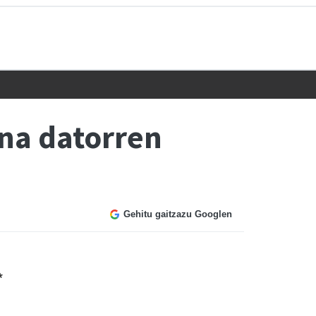
ena datorren
Gehitu gaitzazu Googlen
*