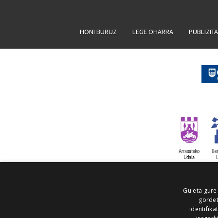
HONI BURUZ
LEGE OHARRA
PUBLIZIT
Gu eta gure
gordet
identifika