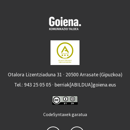
Otalora Lizentziaduna 31 · 20500 Arrasate (Gipuzkoa)
Tel.: 943 25 05 05 · berriak[ABILDUA]goiena.eus
CodeSyntaxek garatua