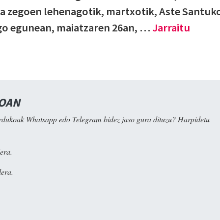
a zegoen lehenagotik, martxotik, Aste Santuk
go egunean, maiatzaren 26an, …
Jarraitu
NOAN
rdukoak Whatsapp edo Telegram bidez jaso gura dituzu? Harpidetu
era.
era.