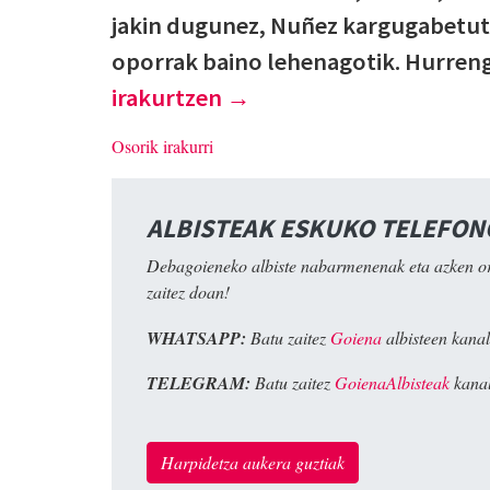
jakin dugunez, Nuñez kargugabetut
oporrak baino lehenagotik. Hurren
irakurtzen
→
Osorik irakurri
ALBISTEAK ESKUKO TELEFO
Debagoieneko albiste nabarmenenak eta azken o
zaitez doan!
WHATSAPP:
Batu zaitez
Goiena
albisteen kanal
TELEGRAM:
Batu zaitez
GoienaAlbisteak
kanal
Harpidetza aukera guztiak