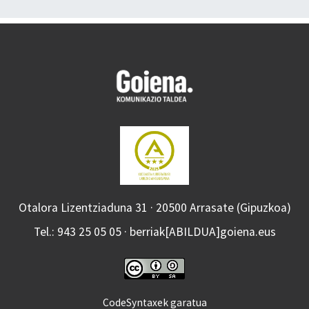
Otalora Lizentziaduna 31 · 20500 Arrasate (Gipuzkoa)
Tel.: 943 25 05 05 · berriak[ABILDUA]goiena.eus
CodeSyntaxek garatua