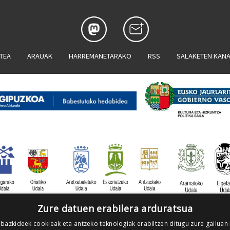
ATEA
ARAUAK
HARREMANETARAKO
RSS
SALAKETEN KAN
Zure datuen erabilera arduratsua
 bazkideek cookieak eta antzeko teknologiak erabiltzen ditugu zure gailuan