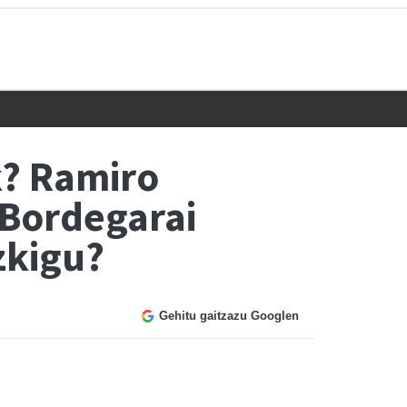
k? Ramiro
 Bordegarai
zkigu?
Gehitu gaitzazu Googlen