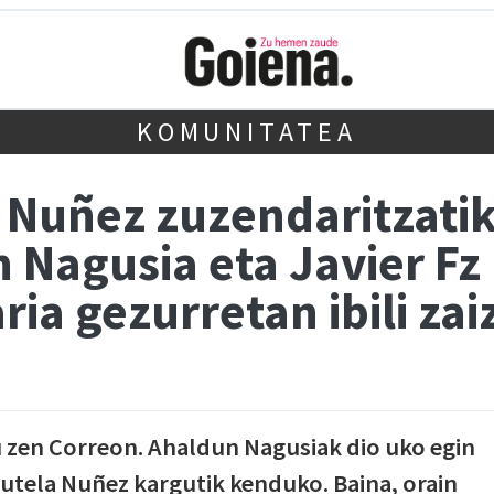
KOMUNITATEA
 Nuñez zuzendaritzati
 Nagusia eta Javier Fz
ia gezurretan ibili zai
u zen Correon. Ahaldun Nagusiak dio uko egin
 dutela Nuñez kargutik kenduko. Baina, orain