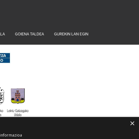
ALA
GOIENA TALDEA
GUREKIN LAN EGIN
×
 informazioa