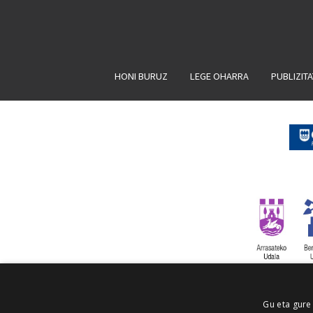
HONI BURUZ
LEGE OHARRA
PUBLIZIT
Gu eta gure