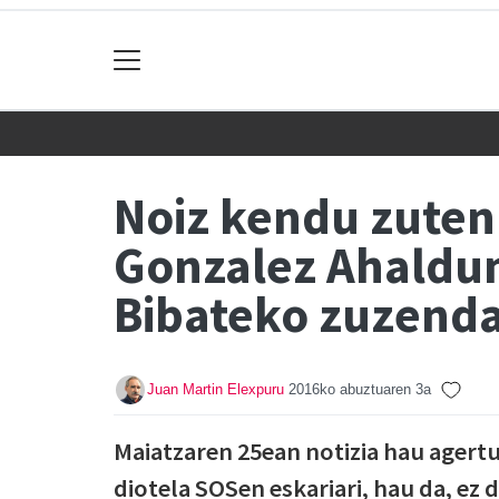
Noiz kendu zuten
Gonzalez Ahaldun
Bibateko zuzendar
Juan Martin Elexpuru
2016ko abuztuaren 3a
Maiatzaren 25ean notizia hau agert
diotela SOSen eskariari, hau da, ez