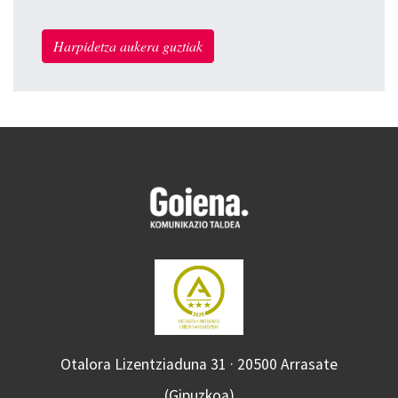
Harpidetza aukera guztiak
Otalora Lizentziaduna 31 · 20500 Arrasate
(Gipuzkoa)