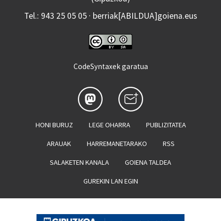
Tel.: 943 25 05 05 · berriak[ABILDUA]goiena.eus
CodeSyntaxek garatua
HONI BURUZ
LEGE OHARRA
PUBLIZITATEA
ARAUAK
HARREMANETARAKO
RSS
SALAKETEN KANALA
GOIENA TALDEA
GUREKIN LAN EGIN