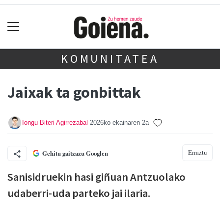
KOMUNITATEA
Jaixak ta gonbittak
Iongu Biteri Agirrezabal
2026ko ekainaren 2a
Erraztu
Gehitu gaitzazu Googlen
Sanisidruekin hasi giñuan Antzuolako
udaberri-uda parteko jai ilaria.