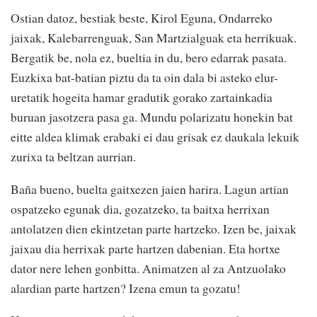
Ostian datoz, bestiak beste, Kirol Eguna, Ondarreko
jaixak, Kalebarrenguak, San Martzialguak eta herrikuak.
Bergatik be, nola ez, bueltia in du, bero edarrak pasata.
Euzkixa bat-batian piztu da ta oin dala bi asteko elur-
uretatik hogeita hamar gradutik gorako zartainkadia
buruan jasotzera pasa ga. Mundu polarizatu honekin bat
eitte aldea klimak erabaki ei dau grisak ez daukala lekuik
zurixa ta beltzan aurrian.
Baña bueno, buelta gaitxezen jaien harira. Lagun artian
ospatzeko egunak dia, gozatzeko, ta baitxa herrixan
antolatzen dien ekintzetan parte hartzeko. Izen be, jaixak
jaixau dia herrixak parte hartzen dabenian. Eta hortxe
dator nere lehen gonbitta. Animatzen al za Antzuolako
alardian parte hartzen? Izena emun ta gozatu!