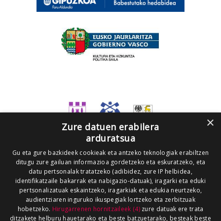
×
Zure datuen erabilera
arduratsua
Gu eta gure bazkideek cookieak eta antzeko teknologiak erabiltzen
ditugu zure gailuan informazioa gordetzeko eta eskuratzeko, eta
datu pertsonalak tratatzeko (adibidez, zure IP helbidea,
identifikatzaile bakarrak eta nabigazio-datuak), iragarki eta eduki
pertsonalizatuak eskaintzeko, iragarkiak eta edukia neurtzeko,
audientziaren inguruko ikuspegiak lortzeko eta zerbitzuak
hobetzeko.
Hirugarrenen hornitzaileek (4)
zure datuak ere trata
ditzakete helburu hauetarako eta beste batzuetarako, besteak beste