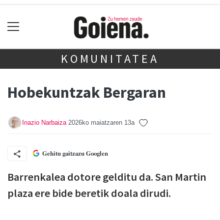
KOMUNITATEA
Hobekuntzak Bergaran
Inazio Narbaiza
2026ko maiatzaren 13a
Gehitu gaitzazu Googlen
Barrenkalea dotore gelditu da. San Martin
plaza ere bide beretik doala dirudi.