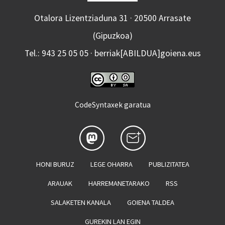
Otalora Lizentziaduna 31 · 20500 Arrasate
(Gipuzkoa)
Tel.: 943 25 05 05 · berriak[ABILDUA]goiena.eus
CodeSyntaxek garatua
HONI BURUZ
LEGE OHARRA
PUBLIZITATEA
ARAUAK
HARREMANETARAKO
RSS
SALAKETEN KANALA
GOIENA TALDEA
GUREKIN LAN EGIN