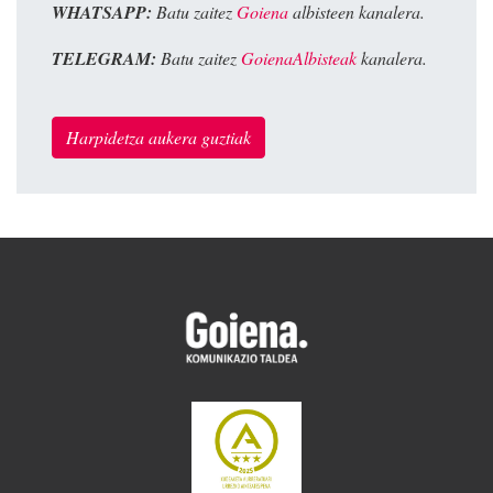
WHATSAPP:
Batu zaitez
Goiena
albisteen kanalera.
TELEGRAM:
Batu zaitez
GoienaAlbisteak
kanalera.
Harpidetza aukera guztiak