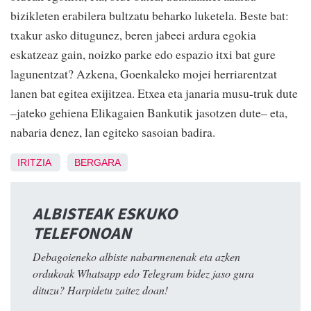
bizikleten erabilera bultzatu beharko luketela. Beste bat:
txakur asko ditugunez, beren jabeei ardura egokia
eskatzeaz gain, noizko parke edo espazio itxi bat gure
lagunentzat? Azkena, Goenkaleko mojei herriarentzat
lanen bat egitea exijitzea. Etxea eta janaria musu-truk dute
–jateko gehiena Elikagaien Bankutik jasotzen dute– eta,
nabaria denez, lan egiteko sasoian badira.
IRITZIA
BERGARA
ALBISTEAK ESKUKO
TELEFONOAN
Debagoieneko albiste nabarmenenak eta azken
ordukoak Whatsapp edo Telegram bidez jaso gura
dituzu? Harpidetu zaitez doan!