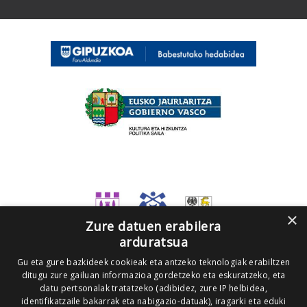
×
Zure datuen erabilera
arduratsua
Gu eta gure bazkideek cookieak eta antzeko teknologiak erabiltzen
ditugu zure gailuan informazioa gordetzeko eta eskuratzeko, eta
datu pertsonalak tratatzeko (adibidez, zure IP helbidea,
identifikatzaile bakarrak eta nabigazio-datuak), iragarki eta eduki