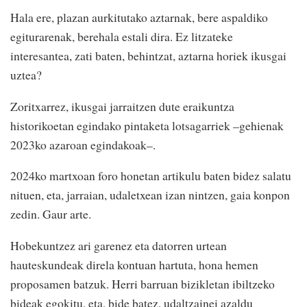
Hala ere, plazan aurkitutako aztarnak, bere aspaldiko
egiturarenak, berehala estali dira. Ez litzateke
interesantea, zati baten, behintzat, aztarna horiek ikusgai
uztea?
Zoritxarrez, ikusgai jarraitzen dute eraikuntza
historikoetan egindako pintaketa lotsagarriek –gehienak
2023ko azaroan egindakoak–.
2024ko martxoan foro honetan artikulu baten bidez salatu
nituen, eta, jarraian, udaletxean izan nintzen, gaia konpon
zedin. Gaur arte.
Hobekuntzez ari garenez eta datorren urtean
hauteskundeak direla kontuan hartuta, hona hemen
proposamen batzuk. Herri barruan bizikletan ibiltzeko
bideak egokitu, eta, bide batez, udaltzainei azaldu